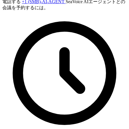
電話する
+1 (SMB)-AI-AGENT
SeaVoice AIエージェントとの
会議を予約するには。