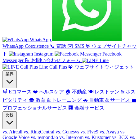
WhatsApp
WhatsApp Coexistence
📞
電話
✉️
SMS
💬
ウェブサイトチャッ
ト
Instagram
Facebook
Messenger
📝
お問い合わせフォーム
Line
Line Call Plus
🧩
ウェブサイトウィジェット
業界
🛒
Eコマース
❤️
ヘルスケア
🏠
不動産
🍽️
レストラン & ホス
ピタリティ
🎓
教育 & トレーニング
🚗
自動車 & サービス
💼
プロフェッショナルサービス
🏢
金融サービス
比較
vs. Aircall
vs. RingCentral
vs. Genesys
vs. Five9
vs. Avaya
vs.
Google Voice
vs. respond.io
vs. Intercom
vs. Kustomer
vs. 3CX
vs.