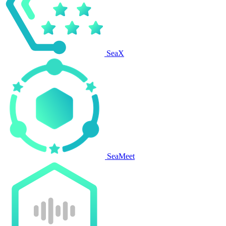
SeaX
SeaMeet