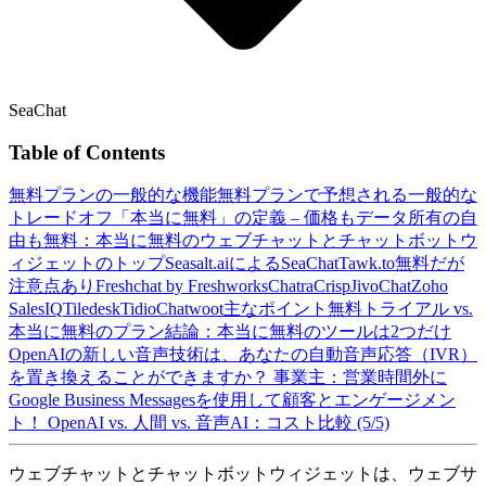
SeaChat
Table of Contents
無料プランの一般的な機能
無料プランで予想される一般的な
トレードオフ
「本当に無料」の定義 – 価格もデータ所有の自
由も無料：
本当に無料のウェブチャットとチャットボットウ
ィジェットのトップ
Seasalt.aiによるSeaChat
Tawk.to
無料だが
注意点あり
Freshchat by Freshworks
Chatra
Crisp
JivoChat
Zoho
SalesIQ
Tiledesk
Tidio
Chatwoot
主なポイント
無料トライアル vs.
本当に無料のプラン
結論：本当に無料のツールは2つだけ
OpenAIの新しい音声技術は、あなたの自動音声応答（IVR）
を置き換えることができますか？
事業主：営業時間外に
Google Business Messagesを使用して顧客とエンゲージメン
ト！
OpenAI vs. 人間 vs. 音声AI：コスト比較 (5/5)
ウェブチャットとチャットボットウィジェットは、ウェブサ