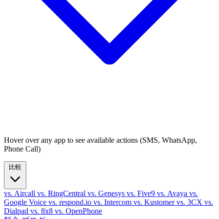
Hover over any app to see available actions (SMS, WhatsApp,
Phone Call)
比較
vs. Aircall
vs. RingCentral
vs. Genesys
vs. Five9
vs. Avaya
vs.
Google Voice
vs. respond.io
vs. Intercom
vs. Kustomer
vs. 3CX
vs.
Dialpad
vs. 8x8
vs. OpenPhone