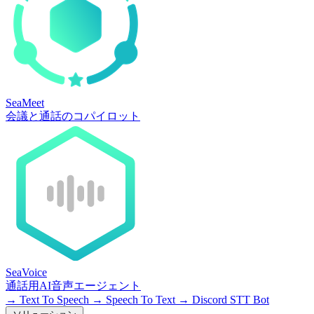
SeaMeet
会議と通話のコパイロット
SeaVoice
通話用AI音声エージェント
→
Text To Speech
→
Speech To Text
→
Discord STT Bot