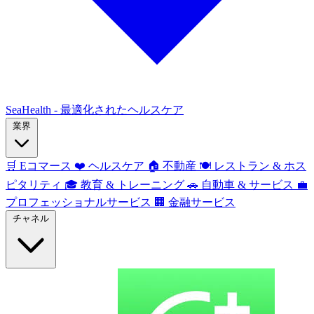
SeaHealth - 最適化されたヘルスケア
業界
🛒
Eコマース
❤️
ヘルスケア
🏠
不動産
🍽️
レストラン & ホス
ピタリティ
🎓
教育 & トレーニング
🚗
自動車 & サービス
💼
プロフェッショナルサービス
🏢
金融サービス
チャネル