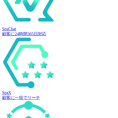
SeaChat
顧客に24時間365日対応
SeaX
顧客に一括でリーチ