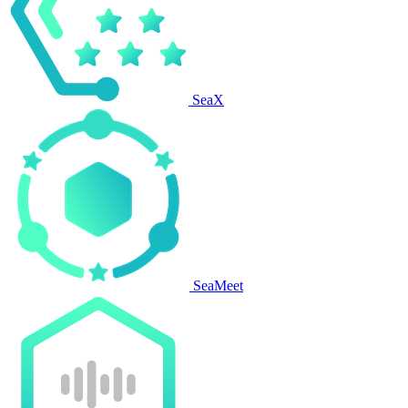
SeaX
SeaMeet