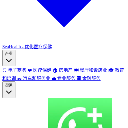
SeaHealth - 优化医疗保健
产业
🛒
电子商务
❤️
医疗保健
🏠
房地产
🍽️
餐厅和饭店业
🎓
教育
和培训
🚗
汽车和服务业
💼
专业服务
🏢
金融服务
渠道