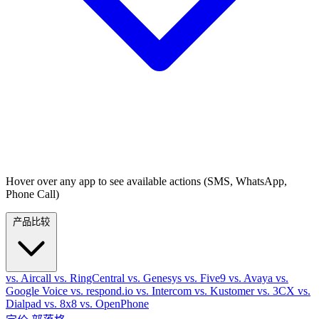
Hover over any app to see available actions (SMS, WhatsApp,
Phone Call)
产品比较
vs. Aircall
vs. RingCentral
vs. Genesys
vs. Five9
vs. Avaya
vs.
Google Voice
vs. respond.io
vs. Intercom
vs. Kustomer
vs. 3CX
vs.
Dialpad
vs. 8x8
vs. OpenPhone