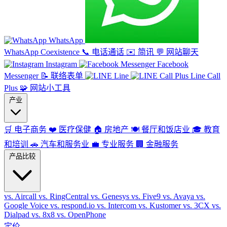
WhatsApp
WhatsApp Coexistence
📞
电话通话
✉️
简讯
💬
网站聊天
Instagram
Facebook
Messenger
📝
联络表单
Line
Line Call
Plus
🧩
网站小工具
产业
🛒
电子商务
❤️
医疗保健
🏠
房地产
🍽️
餐厅和饭店业
🎓
教育
和培训
🚗
汽车和服务业
💼
专业服务
🏢
金融服务
产品比较
vs. Aircall
vs. RingCentral
vs. Genesys
vs. Five9
vs. Avaya
vs.
Google Voice
vs. respond.io
vs. Intercom
vs. Kustomer
vs. 3CX
vs.
Dialpad
vs. 8x8
vs. OpenPhone
定价