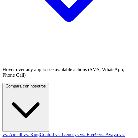
Hover over any app to see available actions (SMS, WhatsApp,
Phone Call)
Compara con nosotros
vs. Aircall
vs. RingCentral
vs. Genesys
vs. Five9
vs. Avaya
vs.