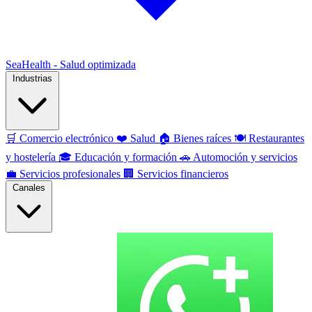
SeaHealth - Salud optimizada
Industrias
🛒
Comercio electrónico
❤️
Salud
🏠
Bienes raíces
🍽️
Restaurantes
y hostelería
🎓
Educación y formación
🚗
Automoción y servicios
💼
Servicios profesionales
🏢
Servicios financieros
Canales