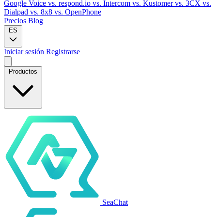
Google Voice
vs. respond.io
vs. Intercom
vs. Kustomer
vs. 3CX
vs.
Dialpad
vs. 8x8
vs. OpenPhone
Precios
Blog
ES
Iniciar sesión
Registrarse
Productos
SeaChat