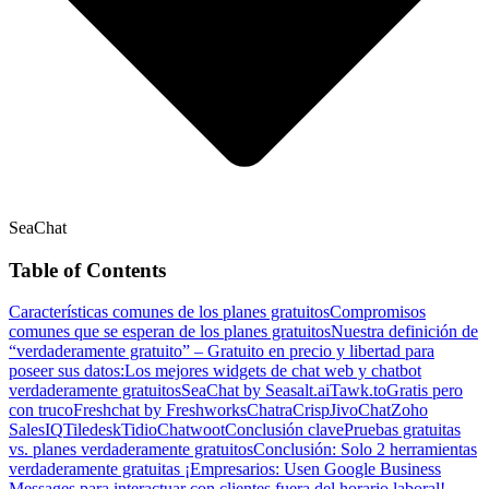
SeaChat
Table of Contents
Características comunes de los planes gratuitos
Compromisos
comunes que se esperan de los planes gratuitos
Nuestra definición de
“verdaderamente gratuito” – Gratuito en precio y libertad para
poseer sus datos:
Los mejores widgets de chat web y chatbot
verdaderamente gratuitos
SeaChat by Seasalt.ai
Tawk.to
Gratis pero
con truco
Freshchat by Freshworks
Chatra
Crisp
JivoChat
Zoho
SalesIQ
Tiledesk
Tidio
Chatwoot
Conclusión clave
Pruebas gratuitas
vs. planes verdaderamente gratuitos
Conclusión: Solo 2 herramientas
verdaderamente gratuitas
¡Empresarios: Usen Google Business
Messages para interactuar con clientes fuera del horario laboral!