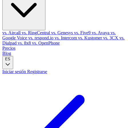
vs. Aircall
vs. RingCentral
vs. Genesys
vs. Five9
vs. Avaya
vs.
Google Voice
vs. respond.io
vs. Intercom
vs. Kustomer
vs. 3CX
vs.
Dialpad
vs. 8x8
vs. OpenPhone
Precios
Blog
ES
Iniciar sesión
Registrarse