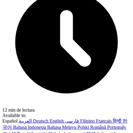
12 min de lectura
Available in:
Español
العربية
Deutsch
English
فارسی
Filipino
Français
हिन्दी
한
국어
Bahasa Indonesia
Bahasa Melayu
Polski
Română
Português