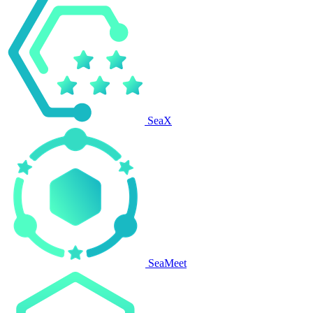
SeaX
SeaMeet