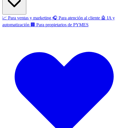
📈
Para ventas y marketing
🎧
Para atención al cliente
🤖
IA y
automatización
🏢
Para propietarios de PYMES