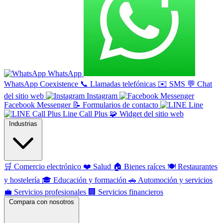
WhatsApp
WhatsApp Coexistence
📞
Llamadas telefónicas
✉️
SMS
💬
Chat
del sitio web
Instagram
Facebook Messenger
📝
Formularios de contacto
Line
Line Call Plus
🧩
Widget del sitio web
Industrias
🛒
Comercio electrónico
❤️
Salud
🏠
Bienes raíces
🍽️
Restaurantes
y hostelería
🎓
Educación y formación
🚗
Automoción y servicios
💼
Servicios profesionales
🏢
Servicios financieros
Compara con nosotros