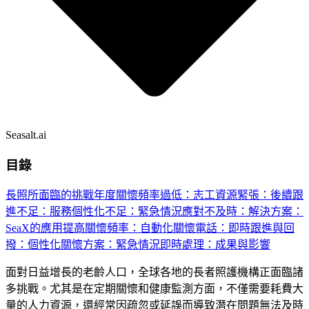
Seasalt.ai
目錄
長照所面臨的挑戰
年度關懷頻率過低：
志工資源緊張：
後續跟
進不足：
服務個性化不足：
緊急情況應對不及時：
解決方案：
SeaX的應用
提高關懷頻率：
自動化關懷電話：
即時跟進與回
撥：
個性化關懷方案：
緊急情況即時處理：
成果與影響
面對日益增長的老齡人口，全球各地的長者照護機構正面臨諸
多挑戰。尤其是在定期關懷和健康監測方面，不僅需要耗費大
量的人力資源，還經常因疏忽或延誤而導致潛在問題無法及時