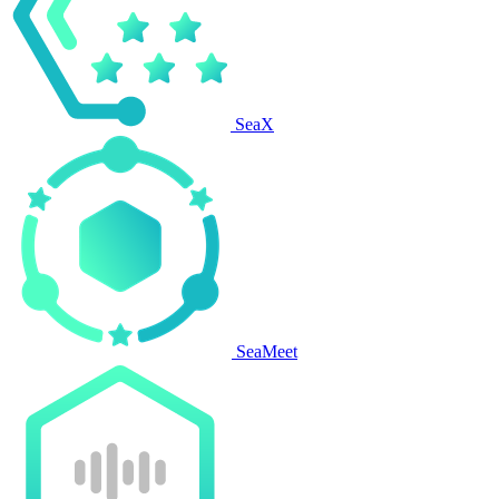
SeaX
SeaMeet