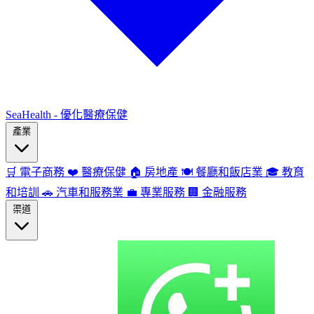
SeaHealth - 優化醫療保健
產業
🛒
電子商務
❤️
醫療保健
🏠
房地產
🍽️
餐廳和飯店業
🎓
教育
和培訓
🚗
汽車和服務業
💼
專業服務
🏢
金融服務
渠道