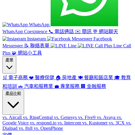
WhatsApp
WhatsApp Coexistence
📞
電話通話
✉️
簡訊
💬
網站聊天
Instagram
Facebook
Messenger
📝
聯絡表單
Line
Line Call
Plus
🧩
網站小工具
產業
🛒
電子商務
❤️
醫療保健
🏠
房地產
🍽️
餐廳和飯店業
🎓
教育
和培訓
🚗
汽車和服務業
💼
專業服務
🏢
金融服務
產品比較
vs. Aircall
vs. RingCentral
vs. Genesys
vs. Five9
vs. Avaya
vs.
Google Voice
vs. respond.io
vs. Intercom
vs. Kustomer
vs. 3CX
vs.
Dialpad
vs. 8x8
vs. OpenPhone