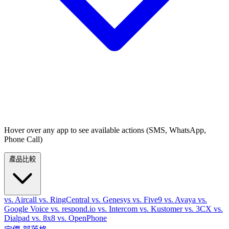
Hover over any app to see available actions (SMS, WhatsApp,
Phone Call)
產品比較
vs. Aircall
vs. RingCentral
vs. Genesys
vs. Five9
vs. Avaya
vs.
Google Voice
vs. respond.io
vs. Intercom
vs. Kustomer
vs. 3CX
vs.
Dialpad
vs. 8x8
vs. OpenPhone