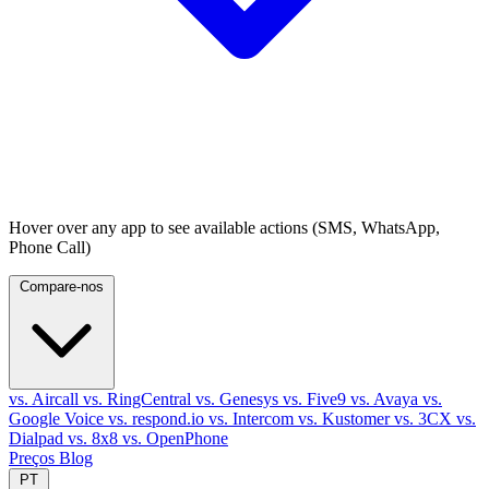
Hover over any app to see available actions (SMS, WhatsApp,
Phone Call)
Compare-nos
vs. Aircall
vs. RingCentral
vs. Genesys
vs. Five9
vs. Avaya
vs.
Google Voice
vs. respond.io
vs. Intercom
vs. Kustomer
vs. 3CX
vs.
Dialpad
vs. 8x8
vs. OpenPhone
Preços
Blog
PT