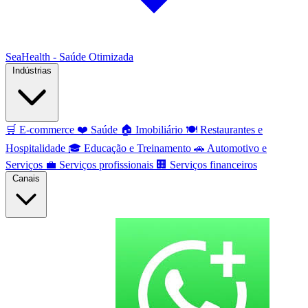
SeaHealth - Saúde Otimizada
Indústrias
🛒
E-commerce
❤️
Saúde
🏠
Imobiliário
🍽️
Restaurantes e
Hospitalidade
🎓
Educação e Treinamento
🚗
Automotivo e
Serviços
💼
Serviços profissionais
🏢
Serviços financeiros
Canais