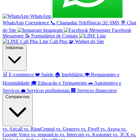
WhatsApp
WhatsApp Coexistence
📞
Chamadas Telefônicas
✉️
SMS
💬
Chat
do Site
Instagram
Facebook
Messenger
📝
Formulários de Contato
Line
Line Call Plus
🧩
Widget do Site
Indústrias
🛒
E-commerce
❤️
Saúde
🏠
Imobiliário
🍽️
Restaurantes e
Hospitalidade
🎓
Educação e Treinamento
🚗
Automotivo e
Serviços
💼
Serviços profissionais
🏢
Serviços financeiros
Compare-nos
vs. Aircall
vs. RingCentral
vs. Genesys
vs. Five9
vs. Avaya
vs.
Google Voice
vs. respond.io
vs. Intercom
vs. Kustomer
vs. 3CX
vs.