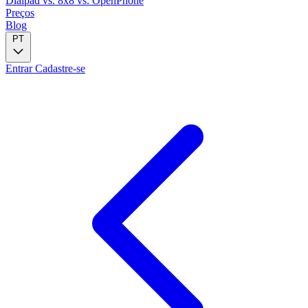
Dialpad
vs. 8x8
vs. OpenPhone
Preços
Blog
PT
Entrar
Cadastre-se