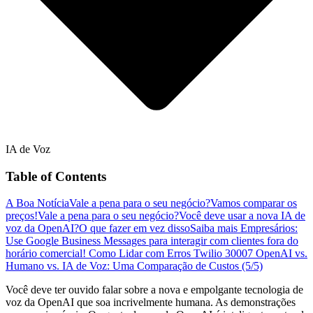
IA de Voz
Table of Contents
A Boa Notícia
Vale a pena para o seu negócio?
Vamos comparar os
preços!
Vale a pena para o seu negócio?
Você deve usar a nova IA de
voz da OpenAI?
O que fazer em vez disso
Saiba mais
Empresários:
Use Google Business Messages para interagir com clientes fora do
horário comercial!
Como Lidar com Erros Twilio 30007
OpenAI vs.
Humano vs. IA de Voz: Uma Comparação de Custos (5/5)
Você deve ter ouvido falar sobre a nova e empolgante tecnologia de
voz da OpenAI que soa incrivelmente humana. As demonstrações