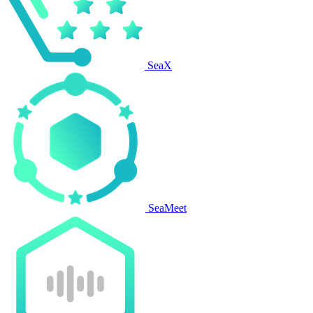
SeaX
SeaMeet