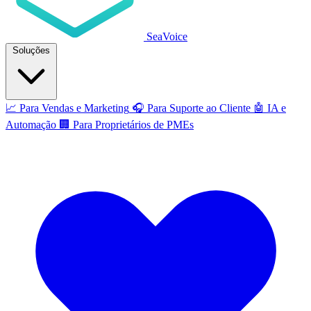
SeaVoice
Soluções
📈
Para Vendas e Marketing
🎧
Para Suporte ao Cliente
🤖
IA e
Automação
🏢
Para Proprietários de PMEs