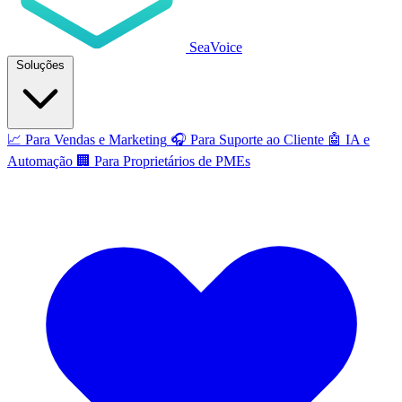
SeaVoice
Soluções
📈
Para Vendas e Marketing
🎧
Para Suporte ao Cliente
🤖
IA e
Automação
🏢
Para Proprietários de PMEs