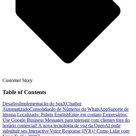
Customer Story
Table of Contents
Desafios
Implementação do SeaX
Chatbot
Automatizado
Consolidação de Números do WhatsApp
Suporte de
Idioma Localizado: Pidgin English
Entre em contato
Empresários:
Use Google Business Messages para interagir com clientes fora do
horário comercial!
A nova tecnologia de voz da OpenAI pode
substituir seu Interactive Voice Response (IVR)?
Como Lidar com