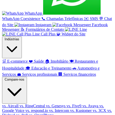
WhatsApp
WhatsApp Coexistence
📞
Chamadas Telefônicas
✉️
SMS
💬
Chat
do Site
Instagram
Facebook
Messenger
📝
Formulários de Contato
Line
Line Call Plus
🧩
Widget do Site
Indústrias
🛒
E-commerce
❤️
Saúde
🏠
Imobiliário
🍽️
Restaurantes e
Hospitalidade
🎓
Educação e Treinamento
🚗
Automotivo e
Serviços
💼
Serviços profissionais
🏢
Serviços financeiros
Compare-nos
vs. Aircall
vs. RingCentral
vs. Genesys
vs. Five9
vs. Avaya
vs.
Google Voice
vs. respond.io
vs. Intercom
vs. Kustomer
vs. 3CX
vs.