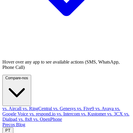
Hover over any app to see available actions (SMS, WhatsApp,
Phone Call)
Compare-nos
vs. Aircall
vs. RingCentral
vs. Genesys
vs. Five9
vs. Avaya
vs.
Google Voice
vs. respond.io
vs. Intercom
vs. Kustomer
vs. 3CX
vs.
Dialpad
vs. 8x8
vs. OpenPhone
Preços
Blog
PT