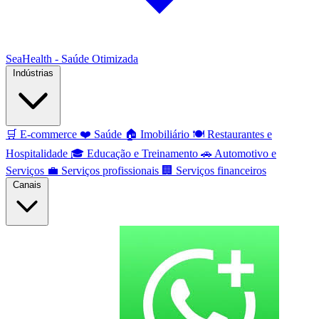
SeaHealth - Saúde Otimizada
Indústrias
🛒
E-commerce
❤️
Saúde
🏠
Imobiliário
🍽️
Restaurantes e
Hospitalidade
🎓
Educação e Treinamento
🚗
Automotivo e
Serviços
💼
Serviços profissionais
🏢
Serviços financeiros
Canais