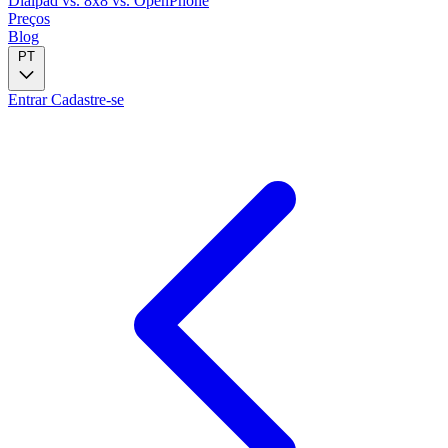
Dialpad
vs. 8x8
vs. OpenPhone
Preços
Blog
PT
Entrar
Cadastre-se