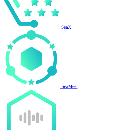
SeaX
SeaMeet