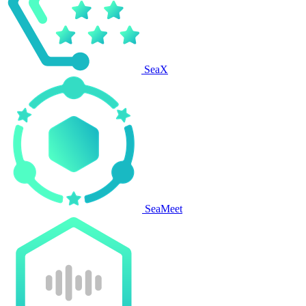
SeaX
SeaMeet