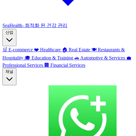
SeaHealth- 최적화 된 건강 관리
산업
🛒
E-commerce
❤️
Healthcare
🏠
Real Estate
🍽️
Restaurants &
Hospitality
🎓
Education & Training
🚗
Automotive & Services
💼
Professional Services
🏢
Financial Services
채널