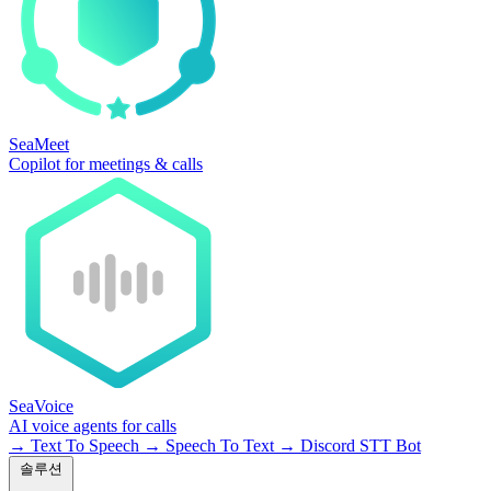
SeaMeet
Copilot for meetings & calls
SeaVoice
AI voice agents for calls
→
Text To Speech
→
Speech To Text
→
Discord STT Bot
솔루션