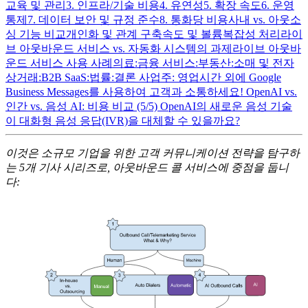
교육 및 관리
3. 인프라/기술 비용
4. 유연성
5. 확장 속도
6. 운영
통제
7. 데이터 보안 및 규정 준수
8. 통화당 비용
사내 vs. 아웃소
싱 기능 비교
개인화 및 관계 구축
속도 및 볼륨
복잡성 처리
라이
브 아웃바운드 서비스 vs. 자동화 시스템의 과제
라이브 아웃바
운드 서비스 사용 사례
의료:
금융 서비스:
부동산:
소매 및 전자
상거래:
B2B SaaS:
법률:
결론
사업주: 영업시간 외에 Google
Business Messages를 사용하여 고객과 소통하세요!
OpenAI vs.
인간 vs. 음성 AI: 비용 비교 (5/5)
OpenAI의 새로운 음성 기술
이 대화형 음성 응답(IVR)을 대체할 수 있을까요?
이것은 소규모 기업을 위한 고객 커뮤니케이션 전략을 탐구하
는 5개 기사 시리즈로, 아웃바운드 콜 서비스에 중점을 둡니
다: