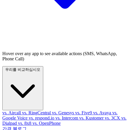
Hover over any app to see available actions (SMS, WhatsApp,
Phone Call)
우리를 비교하십시오
vs. Aircall
vs. RingCentral
vs. Genesys
vs. Five9
vs. Avaya
vs.
Google Voice
vs. respond.io
vs. Intercom
vs. Kustomer
vs. 3CX
vs.
Dialpad
vs. 8x8
vs. OpenPhone
가격
블로그