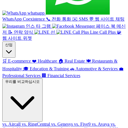
whatsapp
WhatsApp Coexistence
📞
전화 통화
✉️
SMS
💬
웹 사이트 채팅
인스 타 그램
페이스 북 메신
저
📝
연락 양식
선
Line Call Plus
🧩
웹 사이트 위젯
산업
🛒
E-commerce
❤️
Healthcare
🏠
Real Estate
🍽️
Restaurants &
Hospitality
🎓
Education & Training
🚗
Automotive & Services
💼
Professional Services
🏢
Financial Services
우리를 비교하십시오
vs. Aircall
vs. RingCentral
vs. Genesys
vs. Five9
vs. Avaya
vs.