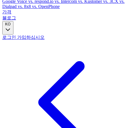
Google Voice
vs. respond.io
vs. Intercom
vs. Kustomer
vs. 3CX
vs.
Dialpad
vs. 8x8
vs. OpenPhone
가격
블로그
KO
로그인
가입하십시오