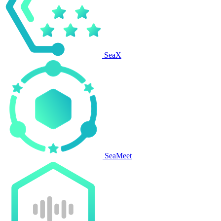
SeaX
SeaMeet