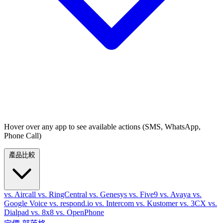
Hover over any app to see available actions (SMS, WhatsApp,
Phone Call)
產品比較
vs. Aircall
vs. RingCentral
vs. Genesys
vs. Five9
vs. Avaya
vs.
Google Voice
vs. respond.io
vs. Intercom
vs. Kustomer
vs. 3CX
vs.
Dialpad
vs. 8x8
vs. OpenPhone