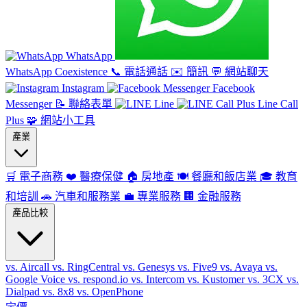
WhatsApp
WhatsApp Coexistence
📞
電話通話
✉️
簡訊
💬
網站聊天
Instagram
Facebook
Messenger
📝
聯絡表單
Line
Line Call
Plus
🧩
網站小工具
產業
🛒
電子商務
❤️
醫療保健
🏠
房地產
🍽️
餐廳和飯店業
🎓
教育
和培訓
🚗
汽車和服務業
💼
專業服務
🏢
金融服務
產品比較
vs. Aircall
vs. RingCentral
vs. Genesys
vs. Five9
vs. Avaya
vs.
Google Voice
vs. respond.io
vs. Intercom
vs. Kustomer
vs. 3CX
vs.
Dialpad
vs. 8x8
vs. OpenPhone