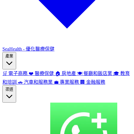
SeaHealth - 優化醫療保健
產業
🛒
電子商務
❤️
醫療保健
🏠
房地產
🍽️
餐廳和飯店業
🎓
教育
和培訓
🚗
汽車和服務業
💼
專業服務
🏢
金融服務
渠道