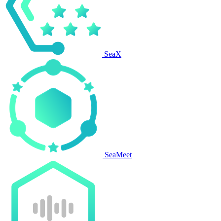
SeaX
SeaMeet