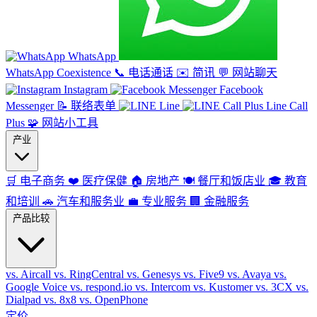
WhatsApp
WhatsApp Coexistence
📞
电话通话
✉️
简讯
💬
网站聊天
Instagram
Facebook
Messenger
📝
联络表单
Line
Line Call
Plus
🧩
网站小工具
产业
🛒
电子商务
❤️
医疗保健
🏠
房地产
🍽️
餐厅和饭店业
🎓
教育
和培训
🚗
汽车和服务业
💼
专业服务
🏢
金融服务
产品比较
vs. Aircall
vs. RingCentral
vs. Genesys
vs. Five9
vs. Avaya
vs.
Google Voice
vs. respond.io
vs. Intercom
vs. Kustomer
vs. 3CX
vs.
Dialpad
vs. 8x8
vs. OpenPhone
定价