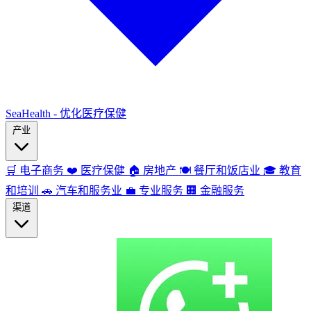
SeaHealth - 优化医疗保健
产业
🛒
电子商务
❤️
医疗保健
🏠
房地产
🍽️
餐厅和饭店业
🎓
教育
和培训
🚗
汽车和服务业
💼
专业服务
🏢
金融服务
渠道