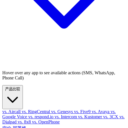
Hover over any app to see available actions (SMS, WhatsApp,
Phone Call)
产品比较
vs. Aircall
vs. RingCentral
vs. Genesys
vs. Five9
vs. Avaya
vs.
Google Voice
vs. respond.io
vs. Intercom
vs. Kustomer
vs. 3CX
vs.
Dialpad
vs. 8x8
vs. OpenPhone