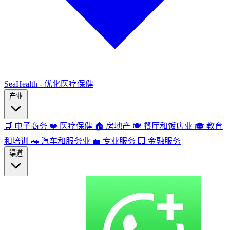
SeaHealth - 优化医疗保健
产业
🛒
电子商务
❤️
医疗保健
🏠
房地产
🍽️
餐厅和饭店业
🎓
教育
和培训
🚗
汽车和服务业
💼
专业服务
🏢
金融服务
渠道