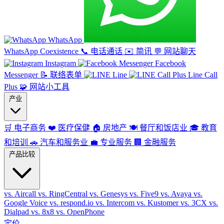
WhatsApp
WhatsApp Coexistence
📞
电话通话
✉️
简讯
💬
网站聊天
Instagram
Facebook
Messenger
📝
联络表单
Line
Line Call
Plus
🧩
网站小工具
产业
🛒
电子商务
❤️
医疗保健
🏠
房地产
🍽️
餐厅和饭店业
🎓
教育
和培训
🚗
汽车和服务业
💼
专业服务
🏢
金融服务
产品比较
vs. Aircall
vs. RingCentral
vs. Genesys
vs. Five9
vs. Avaya
vs.
Google Voice
vs. respond.io
vs. Intercom
vs. Kustomer
vs. 3CX
vs.
Dialpad
vs. 8x8
vs. OpenPhone
定价