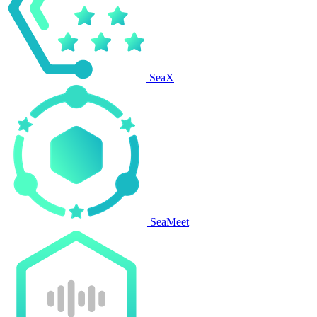
SeaX
SeaMeet