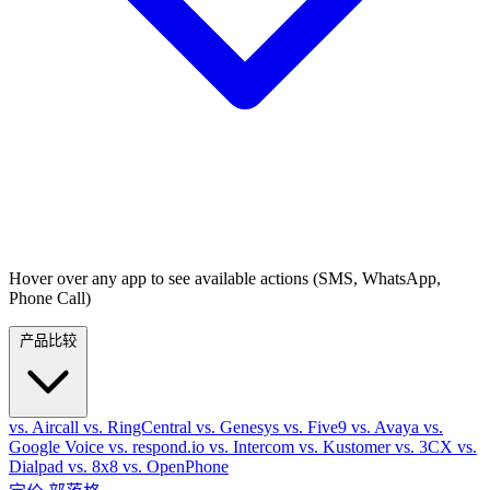
Hover over any app to see available actions (SMS, WhatsApp,
Phone Call)
产品比较
vs. Aircall
vs. RingCentral
vs. Genesys
vs. Five9
vs. Avaya
vs.
Google Voice
vs. respond.io
vs. Intercom
vs. Kustomer
vs. 3CX
vs.
Dialpad
vs. 8x8
vs. OpenPhone