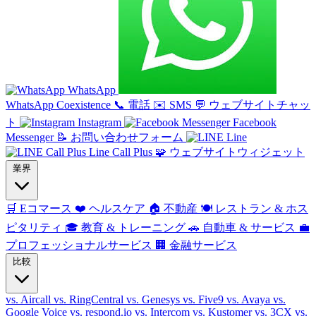
WhatsApp
WhatsApp Coexistence
📞
電話
✉️
SMS
💬
ウェブサイトチャッ
ト
Instagram
Facebook
Messenger
📝
お問い合わせフォーム
Line
Line Call Plus
🧩
ウェブサイトウィジェット
業界
🛒
Eコマース
❤️
ヘルスケア
🏠
不動産
🍽️
レストラン & ホス
ピタリティ
🎓
教育 & トレーニング
🚗
自動車 & サービス
💼
プロフェッショナルサービス
🏢
金融サービス
比較
vs. Aircall
vs. RingCentral
vs. Genesys
vs. Five9
vs. Avaya
vs.
Google Voice
vs. respond.io
vs. Intercom
vs. Kustomer
vs. 3CX
vs.