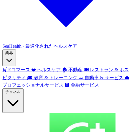
SeaHealth - 最適化されたヘルスケア
業界
🛒
Eコマース
❤️
ヘルスケア
🏠
不動産
🍽️
レストラン & ホス
ピタリティ
🎓
教育 & トレーニング
🚗
自動車 & サービス
💼
プロフェッショナルサービス
🏢
金融サービス
チャネル