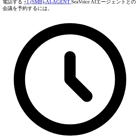
電話する
+1 (SMB)-AI-AGENT
SeaVoice AIエージェントとの
会議を予約するには。