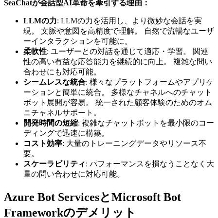
SeaChatが会話型AI革命を牽引する理由：
LLMの力
: LLMの力を活用し、より微妙な会話を実
現。 文脈や意図を高精度で理解。 自然で流暢なユーザ
ーインタラクションを可能に。
柔軟性
: ユーザーとの対話を通じて適応・学習。 関連
性の高い有益な応答能力を継続的に向上。 複雑な問い
合わせにも対応可能。
シームレスな統合
: 様々なプラットフォームやアプリケ
ーションと簡単に統合。 多様なチャネルへのチャット
ボット展開が容易。 統一された顧客体験のためのオム
ニチャネルサポート。
開発時間の短縮
: 複雑なチャットボットを最小限のコー
ディングで迅速に構築。
コスト効率
: 大量のトレーニングデータやリソース不
要。
スケーラビリティ
: パフォーマンスを損なうことなく大
量の問い合わせに対応可能。
Azure Bot ServicesとMicrosoft Bot
Frameworkのデメリット