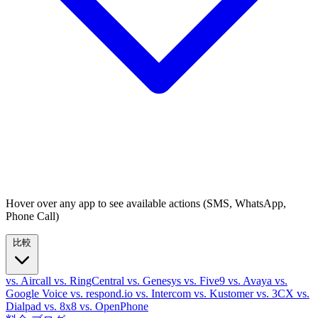
Hover over any app to see available actions (SMS, WhatsApp,
Phone Call)
比較
vs. Aircall
vs. RingCentral
vs. Genesys
vs. Five9
vs. Avaya
vs.
Google Voice
vs. respond.io
vs. Intercom
vs. Kustomer
vs. 3CX
vs.
Dialpad
vs. 8x8
vs. OpenPhone