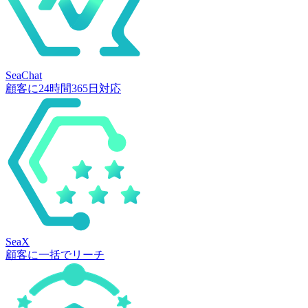
SeaChat
顧客に24時間365日対応
SeaX
顧客に一括でリーチ