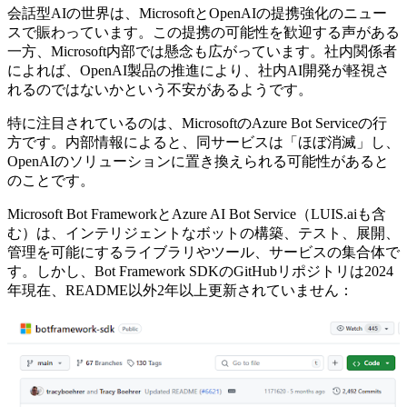
会話型AIの世界は、MicrosoftとOpenAIの提携強化のニュー
スで賑わっています。この提携の可能性を歓迎する声がある
一方、Microsoft内部では懸念も広がっています。社内関係者
によれば、OpenAI製品の推進により、社内AI開発が軽視さ
れるのではないかという不安があるようです。
特に注目されているのは、MicrosoftのAzure Bot Serviceの行
方です。内部情報によると、同サービスは「ほぼ消滅」し、
OpenAIのソリューションに置き換えられる可能性があると
のことです。
Microsoft Bot FrameworkとAzure AI Bot Service（LUIS.aiも含
む）は、インテリジェントなボットの構築、テスト、展開、
管理を可能にするライブラリやツール、サービスの集合体で
す。しかし、Bot Framework SDKのGitHubリポジトリは2024
年現在、README以外2年以上更新されていません：