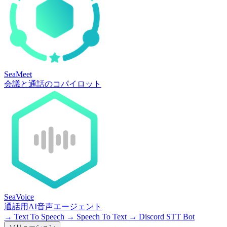
SeaMeet
会議と通話のコパイロット
SeaVoice
通話用AI音声エージェント
→
Text To Speech
→
Speech To Text
→
Discord STT Bot