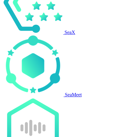
SeaX
SeaMeet