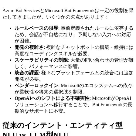
Azure Bot ServicesとMicrosoft Bot Frameworkは一定の役割を果
たしてきましたが、いくつかの欠点があります：
ルールベースの限界
: 事前定義されたルールに依存する
ため、会話が不自然になり、予期しない入力への対応
が困難。
開発の複雑さ
: 複雑なチャットボットの構築・維持には
高度なコーディングスキルが必要。
スケーラビリティの制限
: 大量の問い合わせの管理が難
しく、パフォーマンスに影響。
統合の課題
: 様々なプラットフォームとの統合には追加
開発が必要。
ベンダーロックイン
: Microsoftのエコシステムへの依存
が柔軟性や将来の選択肢を制限。
OpenAIへのシフトによる不確実性
: MicrosoftがOpenAI
ソリューションへ移行することで、Bot Frameworkの長
期的なサポートに不安。
従来のインテント・エンティティ型
NLU vs. LLM型NLU