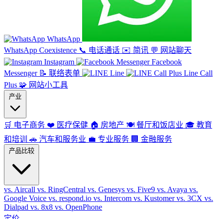
WhatsApp
WhatsApp Coexistence
📞
电话通话
✉️
简讯
💬
网站聊天
Instagram
Facebook
Messenger
📝
联络表单
Line
Line Call
Plus
🧩
网站小工具
产业
🛒
电子商务
❤️
医疗保健
🏠
房地产
🍽️
餐厅和饭店业
🎓
教育
和培训
🚗
汽车和服务业
💼
专业服务
🏢
金融服务
产品比较
vs. Aircall
vs. RingCentral
vs. Genesys
vs. Five9
vs. Avaya
vs.
Google Voice
vs. respond.io
vs. Intercom
vs. Kustomer
vs. 3CX
vs.
Dialpad
vs. 8x8
vs. OpenPhone
定价