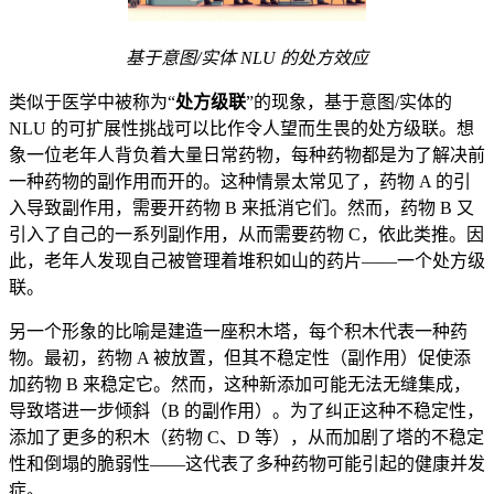
基于意图/实体 NLU 的处方效应
类似于医学中被称为“
处方级联
”的现象，基于意图/实体的
NLU 的可扩展性挑战可以比作令人望而生畏的处方级联。想
象一位老年人背负着大量日常药物，每种药物都是为了解决前
一种药物的副作用而开的。这种情景太常见了，药物 A 的引
入导致副作用，需要开药物 B 来抵消它们。然而，药物 B 又
引入了自己的一系列副作用，从而需要药物 C，依此类推。因
此，老年人发现自己被管理着堆积如山的药片——一个处方级
联。
另一个形象的比喻是建造一座积木塔，每个积木代表一种药
物。最初，药物 A 被放置，但其不稳定性（副作用）促使添
加药物 B 来稳定它。然而，这种新添加可能无法无缝集成，
导致塔进一步倾斜（B 的副作用）。为了纠正这种不稳定性，
添加了更多的积木（药物 C、D 等），从而加剧了塔的不稳定
性和倒塌的脆弱性——这代表了多种药物可能引起的健康并发
症。