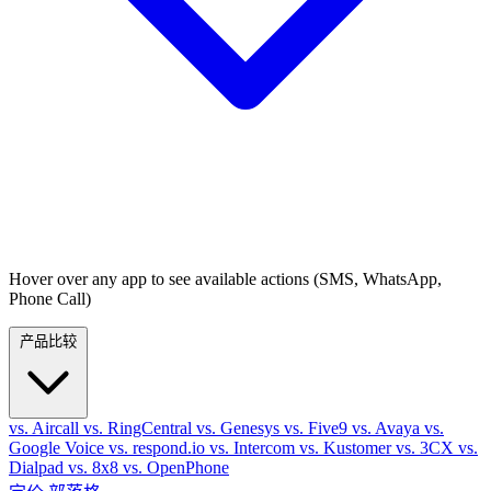
Hover over any app to see available actions (SMS, WhatsApp,
Phone Call)
产品比较
vs. Aircall
vs. RingCentral
vs. Genesys
vs. Five9
vs. Avaya
vs.
Google Voice
vs. respond.io
vs. Intercom
vs. Kustomer
vs. 3CX
vs.
Dialpad
vs. 8x8
vs. OpenPhone