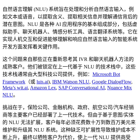
自然语言理解 (NLU) 系统旨在处理和分析自然语言输入，例
如文本或语音，以提取含义、提取相关信息并理解通信背后的
潜在意图。NLU 是各种 AI 应用程序的基本组成部分，包括虚
拟助手、聊天机器人、情感分析工具、语言翻译系统等。它在
实现人机交互和促进能够理解和响应自然语言输入的智能系统
开发方面发挥着关键作用。
这个问题来自那些正在重新思考其 IVR 和聊天机器人方法的
成熟客户。他们被锁定在上一代基于 NLU 的技术栈中，这些
技术栈通常由大型科技公司提供，例如：
Microsoft Bot
Framework
（或
luis.ai
),
IBM Watson NLU
,
Google DialogFlow
,
Meta’s wit.ai
,
Amazon Lex
,
SAP Conversational AI
,
Nuance Mix
NLU
。
挑战在于，保险公司、金融机构、政府、航空公司/汽车经销
商等主要客户已经部署了上一代技术。但由于基于意图/实体
的 NLU 无法扩展，客户每年必须花费数十万到数百万美元来
维护和升级其 NLU 系统。这种缺乏可扩展性导致维护成本不
断上升，最终以牺牲客户为代价，使上一代 NLU 提供商受