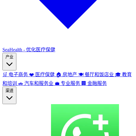
SeaHealth - 优化医疗保健
产业
🛒
电子商务
❤️
医疗保健
🏠
房地产
🍽️
餐厅和饭店业
🎓
教育
和培训
🚗
汽车和服务业
💼
专业服务
🏢
金融服务
渠道