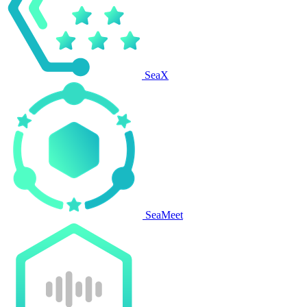
SeaX
SeaMeet