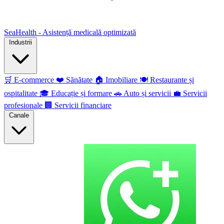
SeaHealth - Asistență medicală optimizată
Industrii
🛒
E-commerce
❤️
Sănătate
🏠
Imobiliare
🍽️
Restaurante și
ospitalitate
🎓
Educație și formare
🚗
Auto și servicii
💼
Servicii
profesionale
🏢
Servicii financiare
Canale