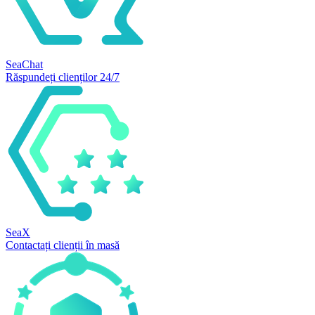
SeaChat
Răspundeți clienților 24/7
SeaX
Contactați clienții în masă