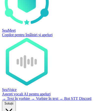
SeaMeet
Copilot pentru întâlniri și apeluri
SeaVoice
Agenți vocali AI pentru apeluri
→
Text în vorbire
→
Vorbire în text
→
Bot STT Discord
Soluții