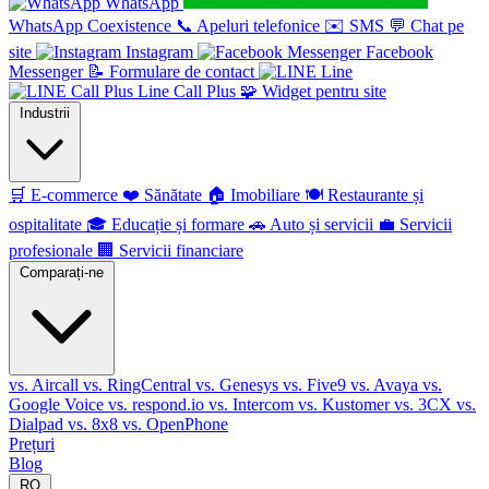
WhatsApp
WhatsApp Coexistence
📞
Apeluri telefonice
✉️
SMS
💬
Chat pe
site
Instagram
Facebook
Messenger
📝
Formulare de contact
Line
Line Call Plus
🧩
Widget pentru site
Industrii
🛒
E-commerce
❤️
Sănătate
🏠
Imobiliare
🍽️
Restaurante și
ospitalitate
🎓
Educație și formare
🚗
Auto și servicii
💼
Servicii
profesionale
🏢
Servicii financiare
Comparați-ne
vs. Aircall
vs. RingCentral
vs. Genesys
vs. Five9
vs. Avaya
vs.
Google Voice
vs. respond.io
vs. Intercom
vs. Kustomer
vs. 3CX
vs.
Dialpad
vs. 8x8
vs. OpenPhone
Prețuri
Blog
RO