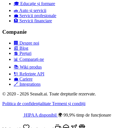
🎓
Educație și formare
🚗
Auto și servicii
💼
Servicii profesionale
🏦
Servicii financiare
Companie
🏢
Despre noi
📰
Blog
💲
Prețuri
📊
Comparați-ne
📚
Wiki produs
🔌
Referințe API
💼
Cariere
🔗
Integrations
© 2020 - 2026 Seasalt.ai. Toate drepturile rezervate.
Politica de confidențialitate
Termeni și condiții
HIPAA disponibil
🌍 99,9% timp de funcționare