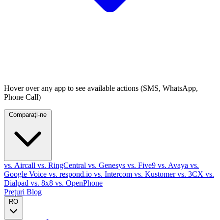
Hover over any app to see available actions (SMS, WhatsApp,
Phone Call)
Comparați-ne
vs. Aircall
vs. RingCentral
vs. Genesys
vs. Five9
vs. Avaya
vs.
Google Voice
vs. respond.io
vs. Intercom
vs. Kustomer
vs. 3CX
vs.
Dialpad
vs. 8x8
vs. OpenPhone
Prețuri
Blog
RO