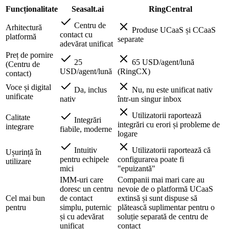
Funcționalitate
Seasalt.ai
RingCentral
Centru de
Arhitectură
Produse UCaaS și CCaaS
contact cu
platformă
separate
adevărat unificat
Preț de pornire
25
65 USD/agent/lună
(Centru de
USD/agent/lună
(RingCX)
contact)
Voce și digital
Da, inclus
Nu, nu este unificat nativ
unificate
nativ
într-un singur inbox
Utilizatorii raportează
Calitate
Integrări
integrări cu erori și probleme de
integrare
fiabile, moderne
logare
Intuitiv
Utilizatorii raportează că
Ușurință în
pentru echipele
configurarea poate fi
utilizare
mici
"epuizantă"
IMM-uri care
Companii mai mari care au
doresc un centru
nevoie de o platformă UCaaS
Cel mai bun
de contact
extinsă și sunt dispuse să
pentru
simplu, puternic
plătească suplimentar pentru o
și cu adevărat
soluție separată de centru de
unificat
contact