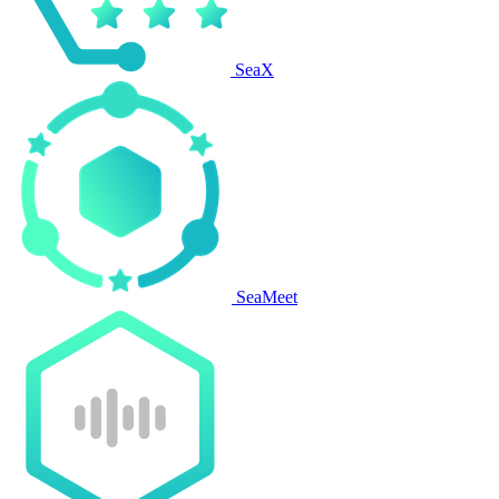
SeaX
SeaMeet