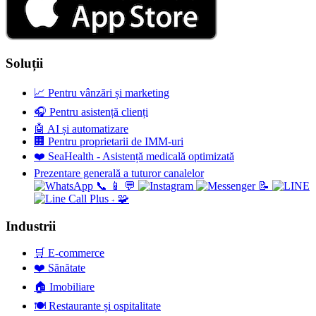
Soluții
📈
Pentru vânzări și marketing
🎧
Pentru asistență clienți
🤖
AI și automatizare
🏢
Pentru proprietarii de IMM-uri
❤️
SeaHealth - Asistență medicală optimizată
Prezentare generală a tuturor canalelor
📞
📱
💬
📝
🧩
+
Industrii
🛒
E-commerce
❤️
Sănătate
🏠
Imobiliare
🍽️
Restaurante și ospitalitate