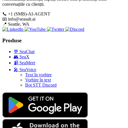
conversațiile cu clienții.
📞
+1 (SMB)-AI-AGENT
📧
info@seasalt.ai
📍
Seattle, WA
Produse
💬
SeaChat
👥
SeaX
📹
SeaMeet
🎤
SeaVoice
Text în vorbire
Vorbire în text
Bot STT Discord