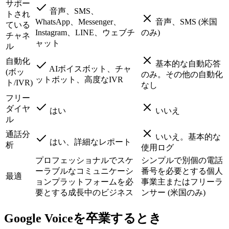
サポー
音声、SMS、
トされ
WhatsApp、Messenger、
音声、SMS (米国
ている
Instagram、LINE、ウェブチ
のみ)
チャネ
ャット
ル
自動化
基本的な自動応答
AIボイスボット、チャ
(ボッ
のみ。その他の自動化
ットボット、高度なIVR
ト/IVR)
なし
フリー
ダイヤ
はい
いいえ
ル
通話分
いいえ。基本的な
はい、詳細なレポート
析
使用ログ
プロフェッショナルでスケ
シンプルで別個の電話
ーラブルなコミュニケーシ
番号を必要とする個人
最適
ョンプラットフォームを必
事業主またはフリーラ
要とする成長中のビジネス
ンサー (米国のみ)
Google Voiceを卒業するとき