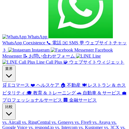
WhatsApp
WhatsApp Coexistence
📞
電話
✉️
SMS
💬
ウェブサイトチャッ
ト
Instagram
Facebook
Messenger
📝
お問い合わせフォーム
Line
Line Call Plus
🧩
ウェブサイトウィジェット
業界
🛒
Eコマース
❤️
ヘルスケア
🏠
不動産
🍽️
レストラン & ホス
ピタリティ
🎓
教育 & トレーニング
🚗
自動車 & サービス
💼
プロフェッショナルサービス
🏢
金融サービス
比較
vs. Aircall
vs. RingCentral
vs. Genesys
vs. Five9
vs. Avaya
vs.
Google Voice
vs. respond.io
vs. Intercom
vs. Kustomer
vs. 3CX
vs.