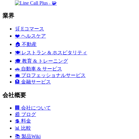
🧩
+
業界
🛒
Eコマース
❤️
ヘルスケア
🏠
不動産
🍽️
レストラン & ホスピタリティ
🎓
教育 & トレーニング
🚗
自動車 & サービス
💼
プロフェッショナルサービス
🏦
金融サービス
会社概要
🏢
会社について
📰
ブログ
💲
料金
📊
比較
📚
製品Wiki