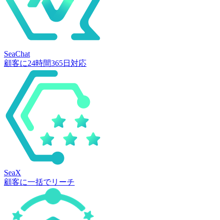
SeaChat
顧客に24時間365日対応
SeaX
顧客に一括でリーチ