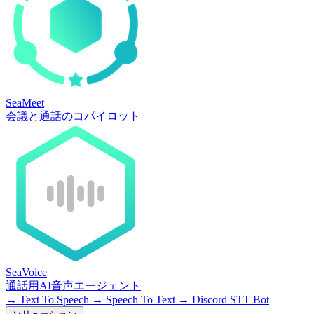
SeaMeet
会議と通話のコパイロット
SeaVoice
通話用AI音声エージェント
→
Text To Speech
→
Speech To Text
→
Discord STT Bot