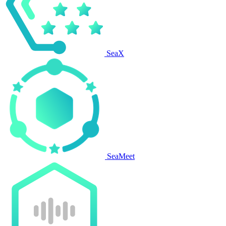
SeaX
SeaMeet