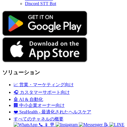
Discord STT Bot
ソリューション
📈
営業・マーケティング向け
🎧
カスタマーサポート向け
🤖
AI & 自動化
🏢
中小企業オーナー向け
❤️
SeaHealth - 最適化されたヘルスケア
すべてのチャネルの概要
📞
📱
💬
📝