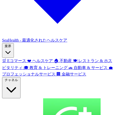
SeaHealth - 最適化されたヘルスケア
業界
🛒
Eコマース
❤️
ヘルスケア
🏠
不動産
🍽️
レストラン & ホス
ピタリティ
🎓
教育 & トレーニング
🚗
自動車 & サービス
💼
プロフェッショナルサービス
🏢
金融サービス
チャネル