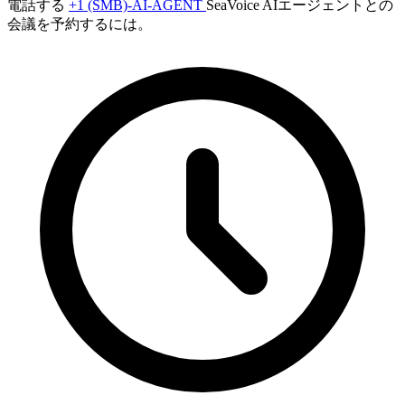
電話する
+1 (SMB)-AI-AGENT
SeaVoice AIエージェントとの
会議を予約するには。