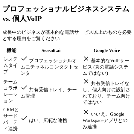
プロフェッショナルビジネスシステム
vs. 個人VoIP
成長中のビジネスが基本的な電話サービス以上のものを必要
とする理由をご覧ください
機能
Seasalt.ai
Google Voice
システ
プロフェッショナルオ
基本的なVoIPサー
ムタイ
ムニチャネルコンタクトセ
ビス (真の電話システ
プ
ンター
ムではない)
チーム
共有受信トレイな
コラボ
共有受信トレイ、チー
し。個人向けに設計さ
レーシ
ム管理
れており、チーム向け
ョン
ではない
CRMと
いいえ。Google
サード
はい、広範な連携
Workspaceアプリとの
パーテ
み連携
ィ連携