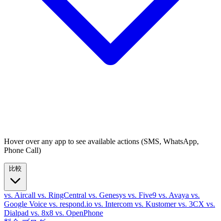
Hover over any app to see available actions (SMS, WhatsApp,
Phone Call)
比較
vs. Aircall
vs. RingCentral
vs. Genesys
vs. Five9
vs. Avaya
vs.
Google Voice
vs. respond.io
vs. Intercom
vs. Kustomer
vs. 3CX
vs.
Dialpad
vs. 8x8
vs. OpenPhone