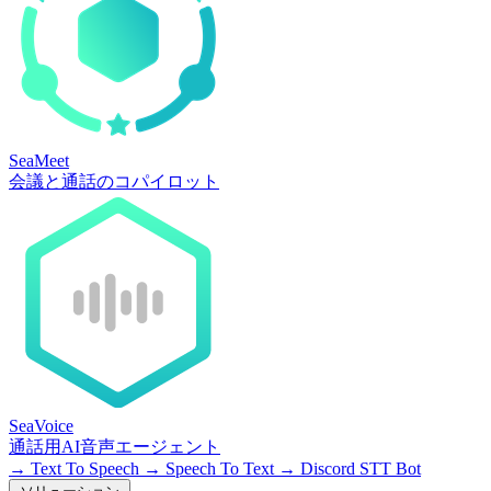
SeaMeet
会議と通話のコパイロット
SeaVoice
通話用AI音声エージェント
→
Text To Speech
→
Speech To Text
→
Discord STT Bot