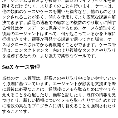
理」システムは通常より複雑で、課題のライフサイクルを追
跡するだけでなく、より多くのことを行います。ケースは、
他の類似のケースやケースを開いた顧客など、他のものとリ
ンクされることが多く、傾向を使用してより広範な課題を解
決できます。課題の過程での顧客との複数のやり取りに関す
る情報はケースデータに保存できるため、ケースを処理する
後続のエージェントはすべて、何が起こっているかを正確に
把握できます。顧客が再発する課題で戻ってきた場合、ケー
スはクローズされてから再度開くことができます。ケース管
理は、コンタクトセンター内のより複雑なタスクとやり取り
を追跡するための、より強力で柔軟なツールです。
SeaX ケース管理
当社のケース管理は、顧客とのやり取り中に使いやすいとい
う原則に基づいています。エージェントが顧客を支援する際
に最後に必要なことは、通話後にメモを取るためにすべてを
覚えることを心配したり、顧客と話したり、既存の情報を見
つけたり、新しい情報についてメモを取ったりするためだけ
に複数の異なるプログラムに切り替えることを強制されたり
することです。