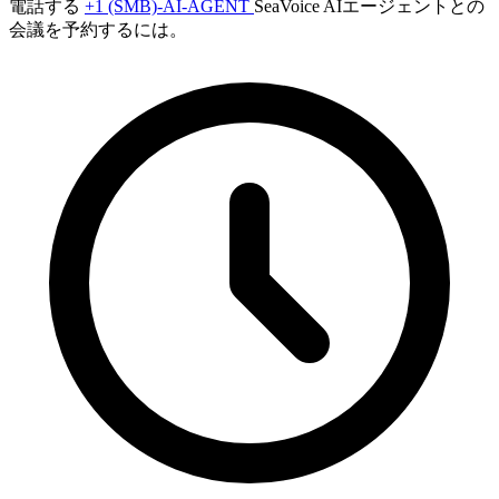
電話する
+1 (SMB)-AI-AGENT
SeaVoice AIエージェントとの
会議を予約するには。