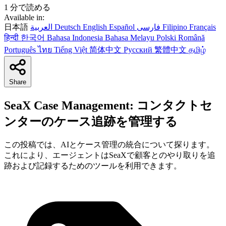
1 分で読める
Available in:
日本語
العربية
Deutsch
English
Español
فارسی
Filipino
Français
हिन्दी
한국어
Bahasa Indonesia
Bahasa Melayu
Polski
Română
Português
ไทย
Tiếng Việt
简体中文
Русский
繁體中文
தமிழ்
Share
SeaX Case Management: コンタクトセ
ンターのケース追跡を管理する
この投稿では、AIとケース管理の統合について探ります。
これにより、エージェントはSeaXで顧客とのやり取りを追
跡および記録するためのツールを利用できます。