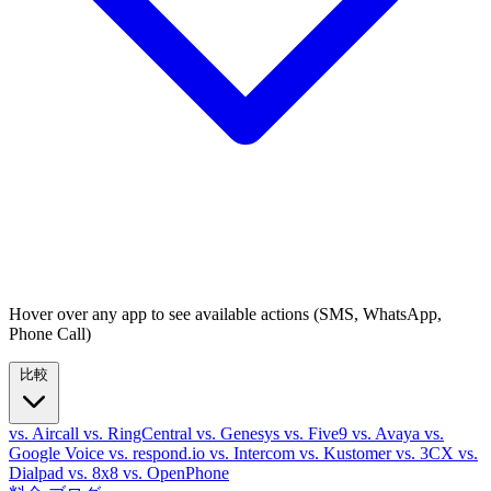
Hover over any app to see available actions (SMS, WhatsApp,
Phone Call)
比較
vs. Aircall
vs. RingCentral
vs. Genesys
vs. Five9
vs. Avaya
vs.
Google Voice
vs. respond.io
vs. Intercom
vs. Kustomer
vs. 3CX
vs.
Dialpad
vs. 8x8
vs. OpenPhone