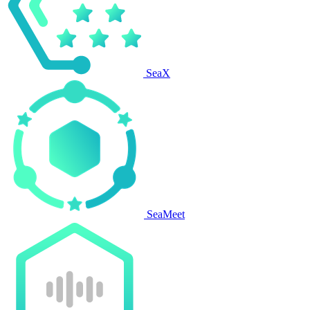
SeaX
SeaMeet