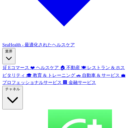
SeaHealth - 最適化されたヘルスケア
業界
🛒
Eコマース
❤️
ヘルスケア
🏠
不動産
🍽️
レストラン & ホス
ピタリティ
🎓
教育 & トレーニング
🚗
自動車 & サービス
💼
プロフェッショナルサービス
🏢
金融サービス
チャネル