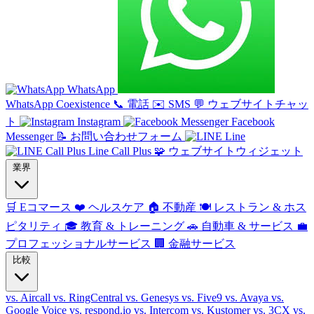
WhatsApp
WhatsApp Coexistence
📞
電話
✉️
SMS
💬
ウェブサイトチャッ
ト
Instagram
Facebook
Messenger
📝
お問い合わせフォーム
Line
Line Call Plus
🧩
ウェブサイトウィジェット
業界
🛒
Eコマース
❤️
ヘルスケア
🏠
不動産
🍽️
レストラン & ホス
ピタリティ
🎓
教育 & トレーニング
🚗
自動車 & サービス
💼
プロフェッショナルサービス
🏢
金融サービス
比較
vs. Aircall
vs. RingCentral
vs. Genesys
vs. Five9
vs. Avaya
vs.
Google Voice
vs. respond.io
vs. Intercom
vs. Kustomer
vs. 3CX
vs.