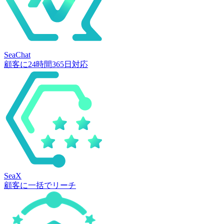
SeaChat
顧客に24時間365日対応
SeaX
顧客に一括でリーチ