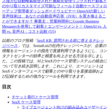
ス
強力な自動検索
統合された連絡先管理
リンクされた顧客と
のやり取り
カスタマイズ可能なフィールド
自動ケースフォロ
ーアップ
管理者ダッシュボード
ウェビナー
OpenAIの新しい
音声技術は、あなたの自動音声応答（IVR）を置き換えるこ
とができますか？
事業主：営業時間外にGoogle Business
Messagesを使用して顧客とエンゲージメント！
OpenAI vs. 人
間 vs. 音声AI：コスト比較 (5/5)
以前のブログ投稿「
SeaX KB: 質問される前に答えるナレッ
ジベース
」では、Seasalt.aiの社内ナレッジベースが、企業の
情報をエージェントの指先で直接利用できるようにし、コン
タクトセンターの効率と精度を向上させる方法を示しまし
た。この投稿では、AIとSeaXのケース管理システムの統合に
ついて引き続き説明します。これにより、エージェントは
SeaXインターフェースで顧客とのやり取りを直接追跡およ
び記録するための強力なツールを利用できます。
目次
チケット発行とケース管理
SeaX ケース管理
ライブエージェント向けの組み込みユーザーイン