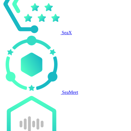
SeaX
SeaMeet