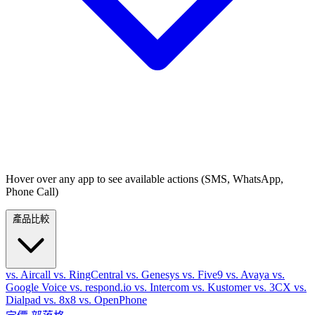
Hover over any app to see available actions (SMS, WhatsApp,
Phone Call)
產品比較
vs. Aircall
vs. RingCentral
vs. Genesys
vs. Five9
vs. Avaya
vs.
Google Voice
vs. respond.io
vs. Intercom
vs. Kustomer
vs. 3CX
vs.
Dialpad
vs. 8x8
vs. OpenPhone