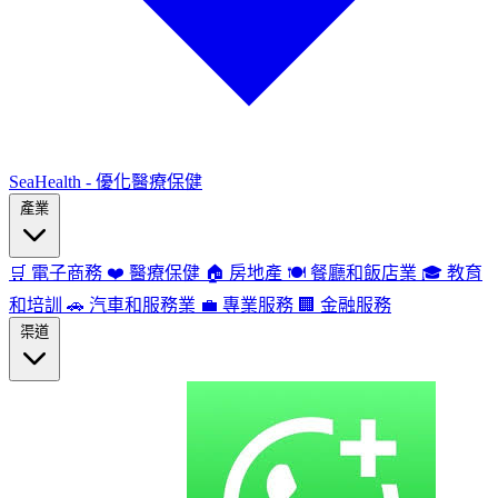
SeaHealth - 優化醫療保健
產業
🛒
電子商務
❤️
醫療保健
🏠
房地產
🍽️
餐廳和飯店業
🎓
教育
和培訓
🚗
汽車和服務業
💼
專業服務
🏢
金融服務
渠道