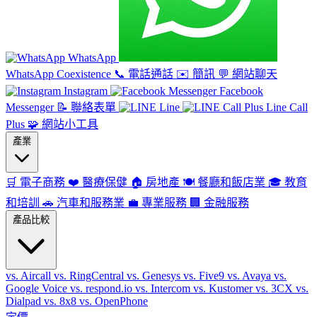
WhatsApp
WhatsApp Coexistence
📞
電話通話
✉️
簡訊
💬
網站聊天
Instagram
Facebook
Messenger
📝
聯絡表單
Line
Line Call
Plus
🧩
網站小工具
產業
🛒
電子商務
❤️
醫療保健
🏠
房地產
🍽️
餐廳和飯店業
🎓
教育
和培訓
🚗
汽車和服務業
💼
專業服務
🏢
金融服務
產品比較
vs. Aircall
vs. RingCentral
vs. Genesys
vs. Five9
vs. Avaya
vs.
Google Voice
vs. respond.io
vs. Intercom
vs. Kustomer
vs. 3CX
vs.
Dialpad
vs. 8x8
vs. OpenPhone