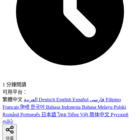
1 分鐘閱讀
可用平台：
繁體中文
العربية
Deutsch
English
Español
فارسی
Filipino
Français
हिन्दी
한국어
Bahasa Indonesia
Bahasa Melayu
Polski
Română
Português
日本語
ไทย
Tiếng Việt
简体中文
Русский
தமிழ்
分享