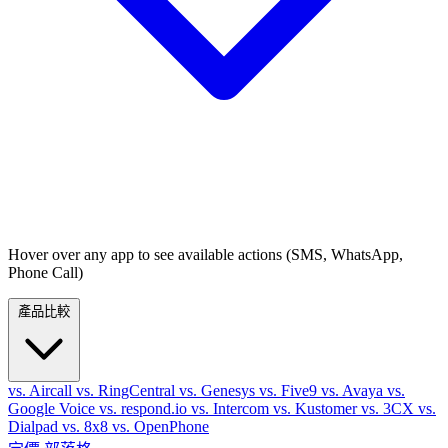
Hover over any app to see available actions (SMS, WhatsApp,
Phone Call)
產品比較
vs. Aircall
vs. RingCentral
vs. Genesys
vs. Five9
vs. Avaya
vs.
Google Voice
vs. respond.io
vs. Intercom
vs. Kustomer
vs. 3CX
vs.
Dialpad
vs. 8x8
vs. OpenPhone