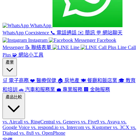
WhatsApp
WhatsApp Coexistence
📞
電話通話
✉️
簡訊
💬
網站聊天
Instagram
Facebook
Messenger
📝
聯絡表單
Line
Line Call
Plus
🧩
網站小工具
產業
🛒
電子商務
❤️
醫療保健
🏠
房地產
🍽️
餐廳和飯店業
🎓
教育
和培訓
🚗
汽車和服務業
💼
專業服務
🏢
金融服務
產品比較
vs. Aircall
vs. RingCentral
vs. Genesys
vs. Five9
vs. Avaya
vs.
Google Voice
vs. respond.io
vs. Intercom
vs. Kustomer
vs. 3CX
vs.
Dialpad
vs. 8x8
vs. OpenPhone