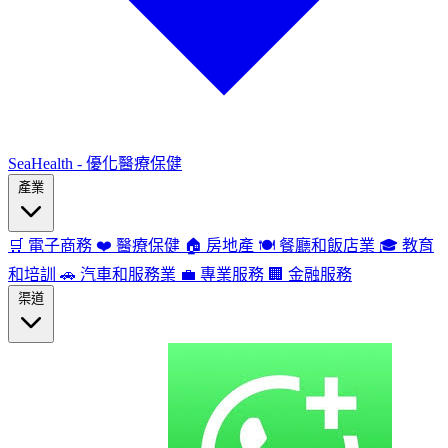
SeaHealth - 優化醫療保健
產業
🛒
電子商務
❤️
醫療保健
🏠
房地產
🍽️
餐廳和飯店業
🎓
教育
和培訓
🚗
汽車和服務業
💼
專業服務
🏢
金融服務
渠道