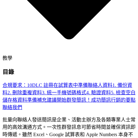
教學
目錄
合規要求：10DLC 註冊
在試算表中準備聯絡人資料
1. 備份資
料
2. 刪除重複資料
3. 統一手機號碼格式
4. 驗證資料
5. 檢查空白
儲存格
資料準備補充建議
開始群發簡訊！
成功簡訊行銷的要點
聯絡我們
批量向聯絡人發送簡訊是企業、活動主辦方及各類專業人士常
用的高效溝通方式。一次性群發訊息可節省時間並確保資訊即
時傳遞。雖然 Excel、Google 試算表和 Apple Numbers 本身不