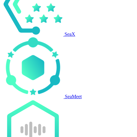
SeaX
SeaMeet