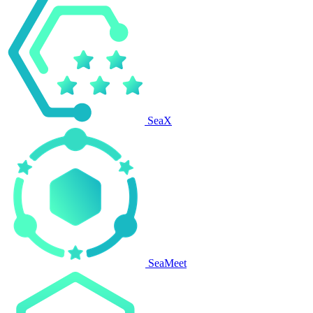
SeaX
SeaMeet