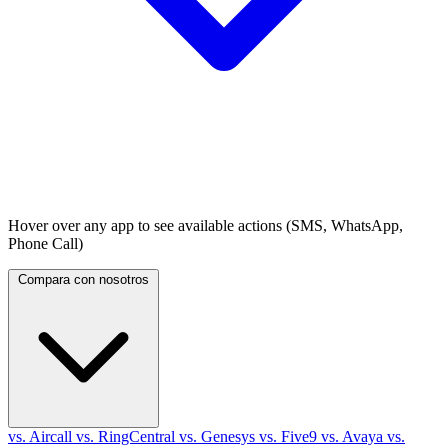
Hover over any app to see available actions (SMS, WhatsApp,
Phone Call)
Compara con nosotros
vs. Aircall
vs. RingCentral
vs. Genesys
vs. Five9
vs. Avaya
vs.