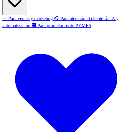
📈
Para ventas y marketing
🎧
Para atención al cliente
🤖
IA y
automatización
🏢
Para propietarios de PYMES