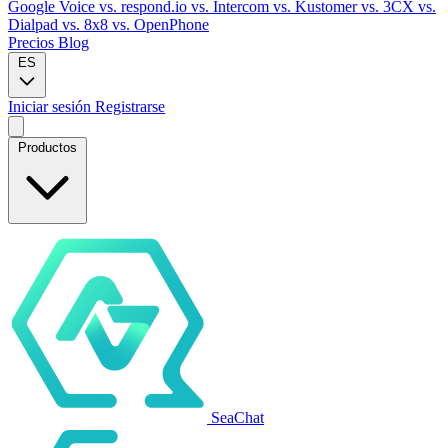
Google Voice
vs. respond.io
vs. Intercom
vs. Kustomer
vs. 3CX
vs.
Dialpad
vs. 8x8
vs. OpenPhone
Precios
Blog
ES
Iniciar sesión
Registrarse
Productos
SeaChat