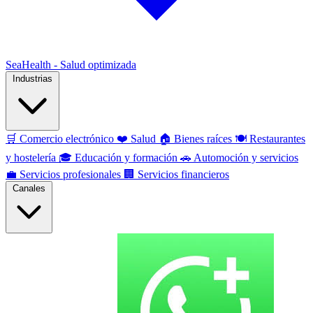
SeaHealth - Salud optimizada
Industrias
🛒
Comercio electrónico
❤️
Salud
🏠
Bienes raíces
🍽️
Restaurantes
y hostelería
🎓
Educación y formación
🚗
Automoción y servicios
💼
Servicios profesionales
🏢
Servicios financieros
Canales