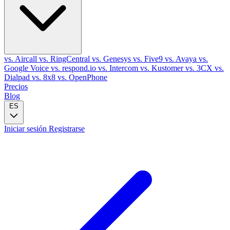
vs. Aircall
vs. RingCentral
vs. Genesys
vs. Five9
vs. Avaya
vs.
Google Voice
vs. respond.io
vs. Intercom
vs. Kustomer
vs. 3CX
vs.
Dialpad
vs. 8x8
vs. OpenPhone
Precios
Blog
ES
Iniciar sesión
Registrarse