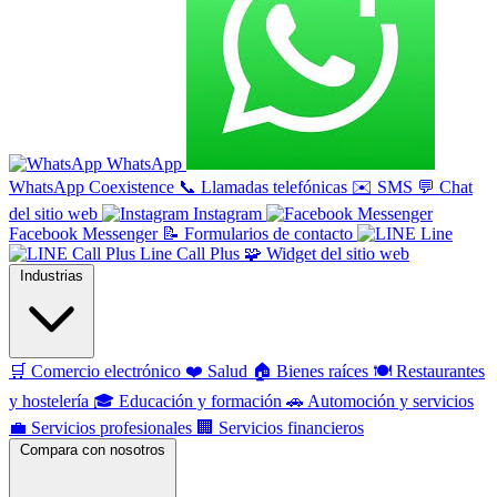
WhatsApp
WhatsApp Coexistence
📞
Llamadas telefónicas
✉️
SMS
💬
Chat
del sitio web
Instagram
Facebook Messenger
📝
Formularios de contacto
Line
Line Call Plus
🧩
Widget del sitio web
Industrias
🛒
Comercio electrónico
❤️
Salud
🏠
Bienes raíces
🍽️
Restaurantes
y hostelería
🎓
Educación y formación
🚗
Automoción y servicios
💼
Servicios profesionales
🏢
Servicios financieros
Compara con nosotros