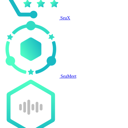
SeaX
SeaMeet