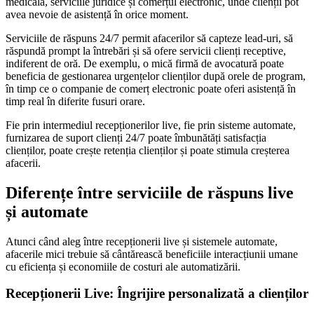
medicală, serviciile juridice și comerțul electronic, unde clienții pot
avea nevoie de asistență în orice moment.
Serviciile de răspuns 24/7 permit afacerilor să capteze lead-uri, să
răspundă prompt la întrebări și să ofere servicii clienți receptive,
indiferent de oră. De exemplu, o mică firmă de avocatură poate
beneficia de gestionarea urgențelor clienților după orele de program,
în timp ce o companie de comerț electronic poate oferi asistență în
timp real în diferite fusuri orare.
Fie prin intermediul recepționerilor live, fie prin sisteme automate,
furnizarea de suport clienți 24/7 poate îmbunătăți satisfacția
clienților, poate crește retenția clienților și poate stimula creșterea
afacerii.
Diferențe între serviciile de răspuns live
și automate
Atunci când aleg între recepționerii live și sistemele automate,
afacerile mici trebuie să cântărească beneficiile interacțiunii umane
cu eficiența și economiile de costuri ale automatizării.
Recepționerii Live: Îngrijire personalizată a clienților