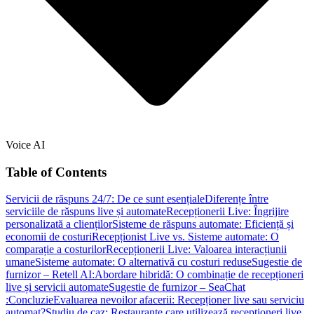
Voice AI
Table of Contents
Servicii de răspuns 24/7: De ce sunt esențiale
Diferențe între
serviciile de răspuns live și automate
Recepționerii Live: Îngrijire
personalizată a clienților
Sisteme de răspuns automate: Eficiență și
economii de costuri
Recepționist Live vs. Sisteme automate: O
comparație a costurilor
Recepționerii Live: Valoarea interacțiunii
umane
Sisteme automate: O alternativă cu costuri reduse
Sugestie de
furnizor – Retell AI:
Abordare hibridă: O combinație de recepționeri
live și servicii automate
Sugestie de furnizor – SeaChat
:
Concluzie
Evaluarea nevoilor afacerii: Recepționer live sau serviciu
automat?
Studiu de caz: Restaurante care utilizează recepționeri live