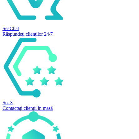
SeaChat
Răspundeți clienților 24/7
SeaX
Contactați clienții în masă