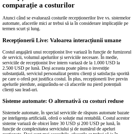
comparație a costurilor
Atunci când se evaluează costurile recepționerilor live vs. sistemelor
automate, afacerile mici ar trebui să ia în considerare implicațiile pe
termen scurt și lung.
Recepționerii Live: Valoarea interacțiunii umane
Costul angajării unui recepționist live variază în funcție de furnizorul
de servicii, volumul apelurilor și serviciile necesare. În medie,
serviciile de recepționist live intern variază de la 1.000 USD la
2.500 USD pe lună. Deși aceasta poate părea o investiție
substanțială, serviciul personalizat pentru clienți și satisfacția sporită
pe care o oferă pot justifica costul. În plus, recepționerii live previn
apelurile pierdute, asigurându-se că afacerile nu pierd potențiali
clienți sau lead-uri.
Sisteme automate: O alternativă cu costuri reduse
Sistemele automate, în special serviciile de răspuns automate bazate
pe inteligența artificială, oferă o soluție mai rentabilă. Costul acestor
sisteme variază de obicei între 30 USD și 200 USD pe lună, în
funcție de complexitatea serviciului și de numărul de apeluri