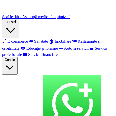
SeaHealth - Asistență medicală optimizată
Industrii
🛒
E-commerce
❤️
Sănătate
🏠
Imobiliare
🍽️
Restaurante și
ospitalitate
🎓
Educație și formare
🚗
Auto și servicii
💼
Servicii
profesionale
🏢
Servicii financiare
Canale