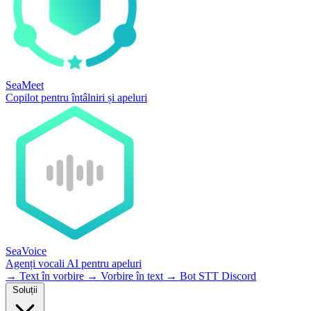
SeaMeet
Copilot pentru întâlniri și apeluri
SeaVoice
Agenți vocali AI pentru apeluri
→
Text în vorbire
→
Vorbire în text
→
Bot STT Discord
Soluții