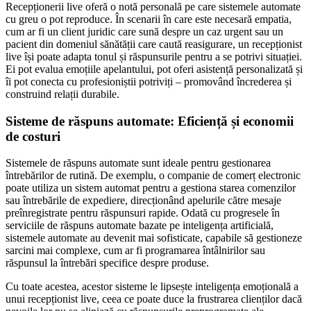
Recepționerii live oferă o notă personală pe care sistemele automate
cu greu o pot reproduce. În scenarii în care este necesară empatia,
cum ar fi un client juridic care sună despre un caz urgent sau un
pacient din domeniul sănătății care caută reasigurare, un recepționist
live își poate adapta tonul și răspunsurile pentru a se potrivi situației.
Ei pot evalua emoțiile apelantului, pot oferi asistență personalizată și
îi pot conecta cu profesioniștii potriviți – promovând încrederea și
construind relații durabile.
Sisteme de răspuns automate: Eficiență și economii
de costuri
Sistemele de răspuns automate sunt ideale pentru gestionarea
întrebărilor de rutină. De exemplu, o companie de comerț electronic
poate utiliza un sistem automat pentru a gestiona starea comenzilor
sau întrebările de expediere, direcționând apelurile către mesaje
preînregistrate pentru răspunsuri rapide. Odată cu progresele în
serviciile de răspuns automate bazate pe inteligența artificială,
sistemele automate au devenit mai sofisticate, capabile să gestioneze
sarcini mai complexe, cum ar fi programarea întâlnirilor sau
răspunsul la întrebări specifice despre produse.
Cu toate acestea, acestor sisteme le lipsește inteligența emoțională a
unui recepționist live, ceea ce poate duce la frustrarea clienților dacă