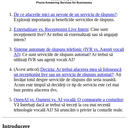
De ce afacerile mici au nevoie de un serviciu de răspuns?
:
Explorați importanța și beneficiile serviciilor de răspuns.
Externalizare vs. Recepționist Live Intern
: Cine sunt
recepționerii live? Ar trebui să externalizați sau să angajați
intern?
Sisteme automate de răspuns telefonic (IVR vs. Agenți vocali
AI)
: Ce sunt serviciile de răspuns automat? Ar trebui să
utilizați IVR sau agenți vocali AI?
(Acest articol)
Decizia: Ar trebui afacerea mea să folosească
un recepționist live sau un serviciu de răspuns automat?
: Ați
învățat totul despre serviciile de răspuns din seria noastră.
Acum este timpul să decideți ce tip de serviciu este cel mai
bun pentru afacerea dvs.
OpenAI vs. Oameni vs. AI vocală: O comparație a costurilor
:
Vă întrebați dacă ar trebui să treceți la cea mai recentă
tehnologie vocală AI? Să aruncăm o privire la costurile reale.
Introducere