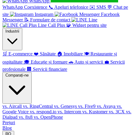
WhatsApp
WhatsApp Coexistence
📞
Apeluri telefonice
✉️
SMS
💬
Chat pe
site
Instagram
Facebook
Messenger
📝
Formulare de contact
Line
Line Call Plus
🧩
Widget pentru site
Industrii
🛒
E-commerce
❤️
Sănătate
🏠
Imobiliare
🍽️
Restaurante și
ospitalitate
🎓
Educație și formare
🚗
Auto și servicii
💼
Servicii
profesionale
🏢
Servicii financiare
Comparați-ne
vs. Aircall
vs. RingCentral
vs. Genesys
vs. Five9
vs. Avaya
vs.
Google Voice
vs. respond.io
vs. Intercom
vs. Kustomer
vs. 3CX
vs.
Dialpad
vs. 8x8
vs. OpenPhone
Prețuri
Blog
RO