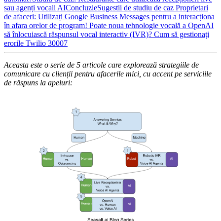
sau agenți vocali AI
Concluzie
Sugestii de studiu de caz
Proprietari
de afaceri: Utilizați Google Business Messages pentru a interacționa
în afara orelor de program!
Poate noua tehnologie vocală a OpenAI
să înlocuiască răspunsul vocal interactiv (IVR)?
Cum să gestionați
erorile Twilio 30007
Aceasta este o serie de 5 articole care explorează strategiile de
comunicare cu clienții pentru afacerile mici, cu accent pe serviciile
de răspuns la apeluri: