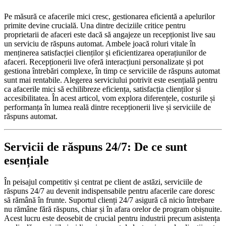
Pe măsură ce afacerile mici cresc, gestionarea eficientă a apelurilor
primite devine crucială. Una dintre deciziile critice pentru
proprietarii de afaceri este dacă să angajeze un recepționist live sau
un serviciu de răspuns automat. Ambele joacă roluri vitale în
menținerea satisfacției clienților și eficientizarea operațiunilor de
afaceri. Recepționerii live oferă interacțiuni personalizate și pot
gestiona întrebări complexe, în timp ce serviciile de răspuns automat
sunt mai rentabile. Alegerea serviciului potrivit este esențială pentru
ca afacerile mici să echilibreze eficiența, satisfacția clienților și
accesibilitatea. În acest articol, vom explora diferențele, costurile și
performanța în lumea reală dintre recepționerii live și serviciile de
răspuns automat.
Servicii de răspuns 24/7: De ce sunt
esențiale
În peisajul competitiv și centrat pe client de astăzi, serviciile de
răspuns 24/7 au devenit indispensabile pentru afacerile care doresc
să rămână în frunte. Suportul clienți 24/7 asigură că nicio întrebare
nu rămâne fără răspuns, chiar și în afara orelor de program obișnuite.
Acest lucru este deosebit de crucial pentru industrii precum asistența