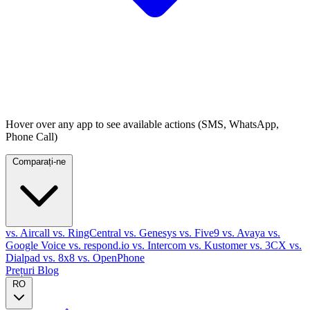
Hover over any app to see available actions (SMS, WhatsApp,
Phone Call)
Comparați-ne
vs. Aircall
vs. RingCentral
vs. Genesys
vs. Five9
vs. Avaya
vs.
Google Voice
vs. respond.io
vs. Intercom
vs. Kustomer
vs. 3CX
vs.
Dialpad
vs. 8x8
vs. OpenPhone
Prețuri
Blog
RO