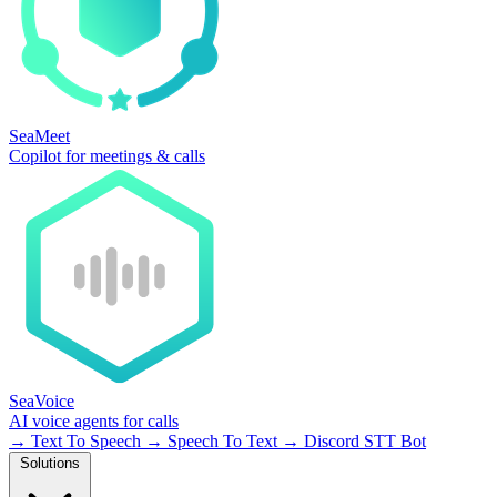
SeaMeet
Copilot for meetings & calls
SeaVoice
AI voice agents for calls
→
Text To Speech
→
Speech To Text
→
Discord STT Bot
Solutions