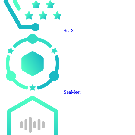
SeaX
SeaMeet