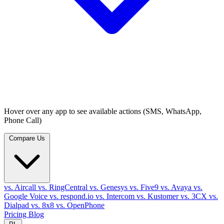
Hover over any app to see available actions (SMS, WhatsApp,
Phone Call)
Compare Us
vs. Aircall
vs. RingCentral
vs. Genesys
vs. Five9
vs. Avaya
vs.
Google Voice
vs. respond.io
vs. Intercom
vs. Kustomer
vs. 3CX
vs.
Dialpad
vs. 8x8
vs. OpenPhone
Pricing
Blog