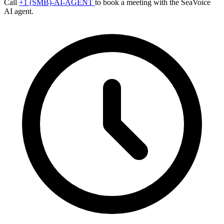
Call
+1 (SMB)-AI-AGENT
to book a meeting with the SeaVoice
AI agent.