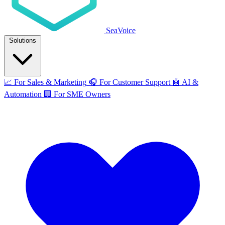
SeaVoice
Solutions
📈
For Sales & Marketing
🎧
For Customer Support
🤖
AI &
Automation
🏢
For SME Owners