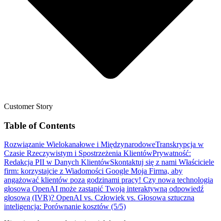
Customer Story
Table of Contents
Rozwiązanie Wielokanałowe i Międzynarodowe
Transkrypcja w
Czasie Rzeczywistym i Spostrzeżenia Klientów
Prywatność:
Redakcja PII w Danych Klientów
Skontaktuj się z nami
Właściciele
firm: korzystajcie z Wiadomości Google Moja Firma, aby
angażować klientów poza godzinami pracy!
Czy nowa technologia
głosowa OpenAI może zastąpić Twoją interaktywną odpowiedź
głosową (IVR)?
OpenAI vs. Człowiek vs. Głosowa sztuczna
inteligencja: Porównanie kosztów (5/5)