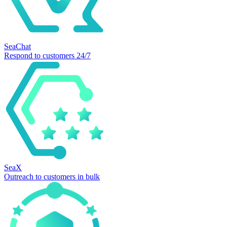
SeaChat
Respond to customers 24/7
SeaX
Outreach to customers in bulk