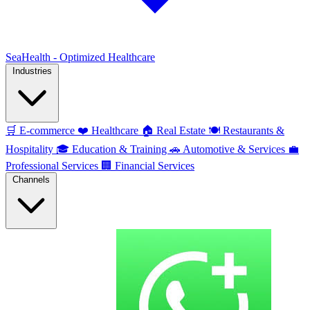
SeaHealth - Optimized Healthcare
Industries
🛒
E-commerce
❤️
Healthcare
🏠
Real Estate
🍽️
Restaurants &
Hospitality
🎓
Education & Training
🚗
Automotive & Services
💼
Professional Services
🏢
Financial Services
Channels