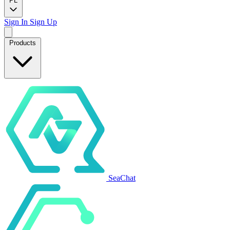
PL
Sign In
Sign Up
Products
SeaChat