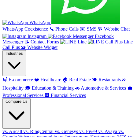
WhatsApp
WhatsApp Coexistence
📞
Phone Calls
✉️
SMS
💬
Website Chat
Instagram
Facebook
Messenger
📝
Contact Forms
Line
Line
Call Plus
🧩
Website Widget
Industries
🛒
E-commerce
❤️
Healthcare
🏠
Real Estate
🍽️
Restaurants &
Hospitality
🎓
Education & Training
🚗
Automotive & Services
💼
Professional Services
🏢
Financial Services
Compare Us
vs. Aircall
vs. RingCentral
vs. Genesys
vs. Five9
vs. Avaya
vs.
Google Voice
vs. respond.io
vs. Intercom
vs. Kustomer
vs. 3CX
vs.