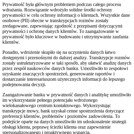
Prywatność była głównym problemem podczas całego procesu
wdrażania. Rozwiązanie wdrożyło solidne środki ochrony
prywatności w celu ochrony informacji o klientach. Wszystkie dane
osobowe (PII) obecne w transkrypcjach rozmów zostały
zredagowane, zapewniając zgodność z przepisami dotyczącymi
prywatności i ochronę danych klientów. To zaangażowanie w
prywatność było kluczowe w budowaniu i utrzymywaniu zaufania
klientów.
Ponadto, wdrożenie skupiło się na uczynieniu danych łatwo
dostępnymi i przenośnymi do dalszej analizy. Transkrypcje rozmów
zostały ustrukturyzowane w taki sposób, aby ułatwić analizę danych
przez zespół naukowców danych banku. Umożliwiło to zespołowi
uzyskanie znaczących spostrzeżeń, generowanie raportów i
dostarczanie interesariuszom użytecznych informacji do lepszego
podejmowania decyzji.
Zaangażowanie banku w prywatność danych i analitykę umożliwiło
im wykorzystanie pełnego potencjału wdrożonego
wielokanałowego centrum kontaktowego. Wykorzystując
transkrypcje mowy, bank uzyskał cenne spostrzeżenia dotyczące
preferencji klientów, problemów i poziomów zadowolenia. To
podejście oparte na danych umożliwiło im udoskonalenie strategii
obsługi klienta, poprawę ścieżki klienta oraz zapewnienie
spersonalizowanego i proaktywnego wsparcia.