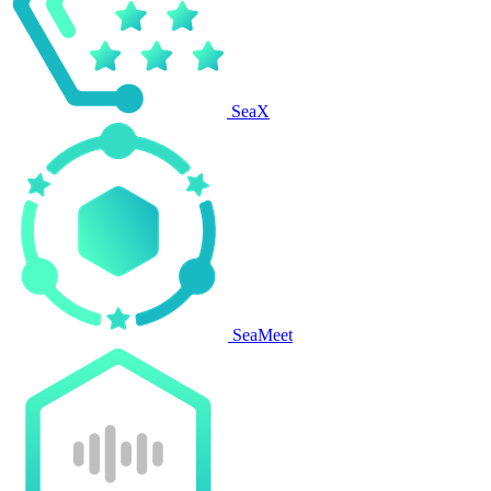
SeaX
SeaMeet