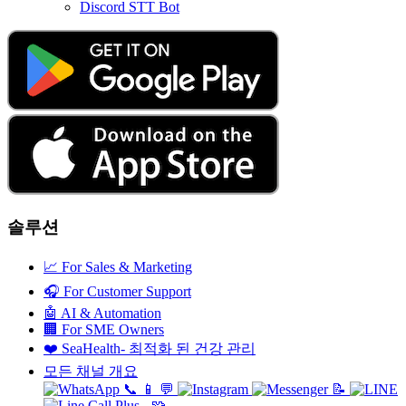
Discord STT Bot
솔루션
📈
For Sales & Marketing
🎧
For Customer Support
🤖
AI & Automation
🏢
For SME Owners
❤️
SeaHealth- 최적화 된 건강 관리
모든 채널 개요
📞
📱
💬
📝
🧩