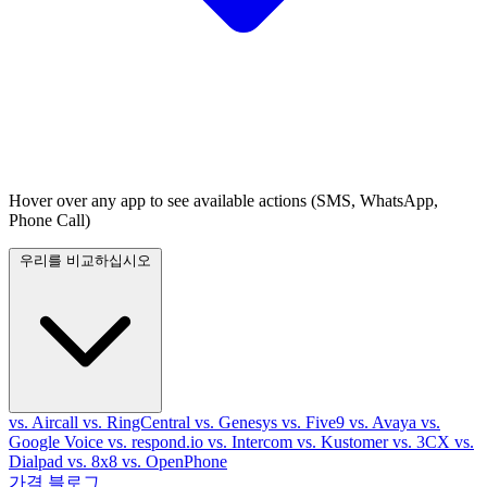
Hover over any app to see available actions (SMS, WhatsApp,
Phone Call)
우리를 비교하십시오
vs. Aircall
vs. RingCentral
vs. Genesys
vs. Five9
vs. Avaya
vs.
Google Voice
vs. respond.io
vs. Intercom
vs. Kustomer
vs. 3CX
vs.
Dialpad
vs. 8x8
vs. OpenPhone
가격
블로그