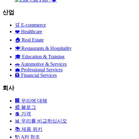
+
산업
🛒
E-commerce
❤️
Healthcare
🏠
Real Estate
🍽️
Restaurants & Hospitality
🎓
Education & Training
🚗
Automotive & Services
💼
Professional Services
🏦
Financial Services
회사
🏢
우리에 대해
📰
블로그
💲
가격
📊
우리를 비교하십시오
📚
제품 위키
🔌
API 참조