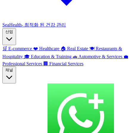
SeaHealth- 최적화 된 건강 관리
산업
🛒
E-commerce
❤️
Healthcare
🏠
Real Estate
🍽️
Restaurants &
Hospitality
🎓
Education & Training
🚗
Automotive & Services
💼
Professional Services
🏢
Financial Services
채널