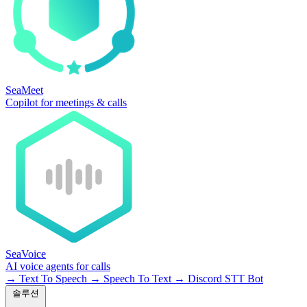
SeaMeet
Copilot for meetings & calls
SeaVoice
AI voice agents for calls
→
Text To Speech
→
Speech To Text
→
Discord STT Bot
솔루션