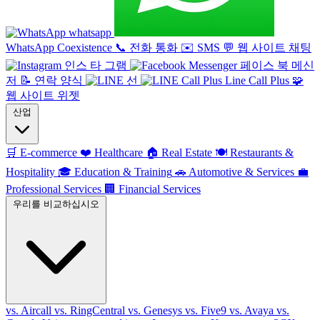
whatsapp
WhatsApp Coexistence
📞
전화 통화
✉️
SMS
💬
웹 사이트 채팅
인스 타 그램
페이스 북 메신
저
📝
연락 양식
선
Line Call Plus
🧩
웹 사이트 위젯
산업
🛒
E-commerce
❤️
Healthcare
🏠
Real Estate
🍽️
Restaurants &
Hospitality
🎓
Education & Training
🚗
Automotive & Services
💼
Professional Services
🏢
Financial Services
우리를 비교하십시오
vs. Aircall
vs. RingCentral
vs. Genesys
vs. Five9
vs. Avaya
vs.