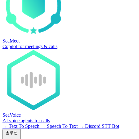
SeaMeet
Copilot for meetings & calls
SeaVoice
AI voice agents for calls
→
Text To Speech
→
Speech To Text
→
Discord STT Bot
솔루션