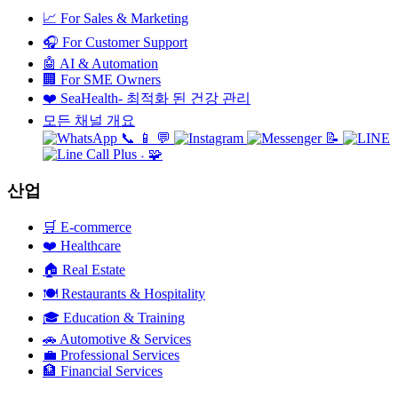
📈
For Sales & Marketing
🎧
For Customer Support
🤖
AI & Automation
🏢
For SME Owners
❤️
SeaHealth- 최적화 된 건강 관리
모든 채널 개요
📞
📱
💬
📝
🧩
+
산업
🛒
E-commerce
❤️
Healthcare
🏠
Real Estate
🍽️
Restaurants & Hospitality
🎓
Education & Training
🚗
Automotive & Services
💼
Professional Services
🏦
Financial Services