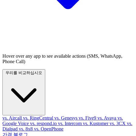
Hover over any app to see available actions (SMS, WhatsApp,
Phone Call)
우리를 비교하십시오
vs. Aircall
vs. RingCentral
vs. Genesys
vs. Five9
vs. Avaya
vs.
Google Voice
vs. respond.io
vs. Intercom
vs. Kustomer
vs. 3CX
vs.
Dialpad
vs. 8x8
vs. OpenPhone
가격
블로그