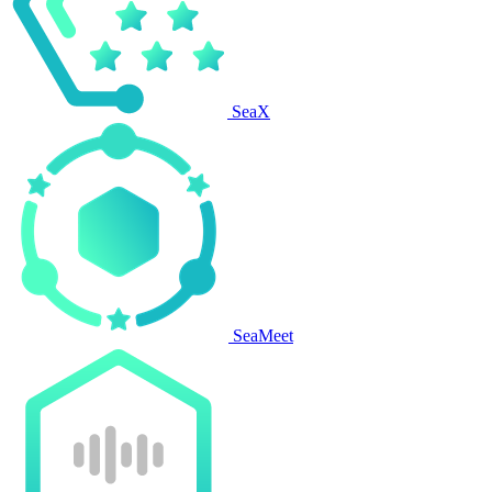
SeaX
SeaMeet