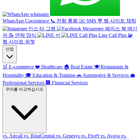
whatsapp
WhatsApp Coexistence
📞
전화 통화
✉️
SMS
💬
웹 사이트 채팅
인스 타 그램
페이스 북 메신
저
📝
연락 양식
선
Line Call Plus
🧩
웹 사이트 위젯
산업
🛒
E-commerce
❤️
Healthcare
🏠
Real Estate
🍽️
Restaurants &
Hospitality
🎓
Education & Training
🚗
Automotive & Services
💼
Professional Services
🏢
Financial Services
우리를 비교하십시오
vs. Aircall
vs. RingCentral
vs. Genesys
vs. Five9
vs. Avaya
vs.