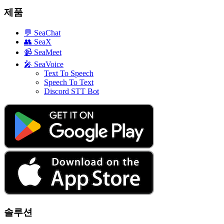
제품
💬
SeaChat
👥
SeaX
📹
SeaMeet
🎤
SeaVoice
Text To Speech
Speech To Text
Discord STT Bot
솔루션