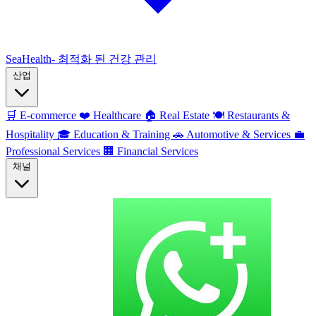
SeaHealth- 최적화 된 건강 관리
산업
🛒
E-commerce
❤️
Healthcare
🏠
Real Estate
🍽️
Restaurants &
Hospitality
🎓
Education & Training
🚗
Automotive & Services
💼
Professional Services
🏢
Financial Services
채널