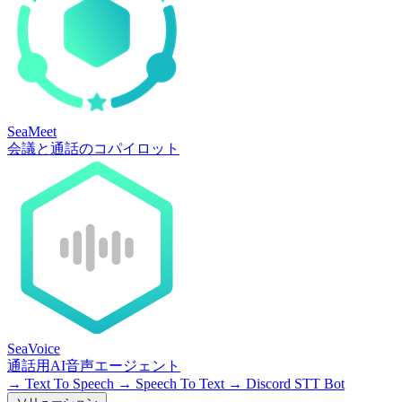
SeaMeet
会議と通話のコパイロット
SeaVoice
通話用AI音声エージェント
→
Text To Speech
→
Speech To Text
→
Discord STT Bot