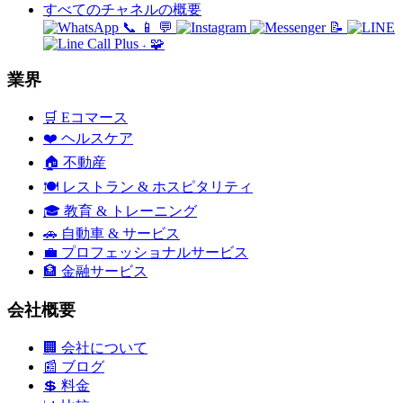
すべてのチャネルの概要
📞
📱
💬
📝
🧩
+
業界
🛒
Eコマース
❤️
ヘルスケア
🏠
不動産
🍽️
レストラン & ホスピタリティ
🎓
教育 & トレーニング
🚗
自動車 & サービス
💼
プロフェッショナルサービス
🏦
金融サービス
会社概要
🏢
会社について
📰
ブログ
💲
料金