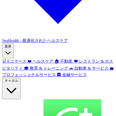
SeaHealth - 最適化されたヘルスケア
業界
🛒
Eコマース
❤️
ヘルスケア
🏠
不動産
🍽️
レストラン & ホス
ピタリティ
🎓
教育 & トレーニング
🚗
自動車 & サービス
💼
プロフェッショナルサービス
🏢
金融サービス
チャネル