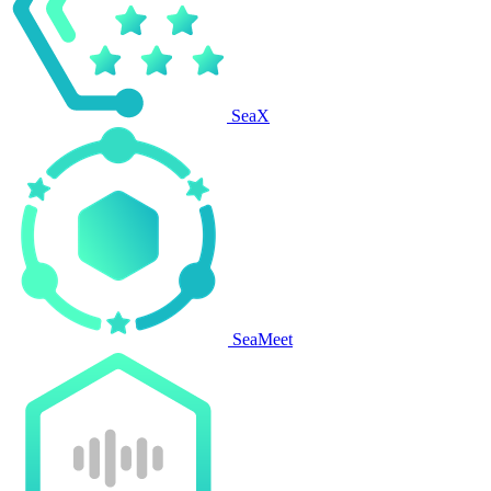
SeaX
SeaMeet