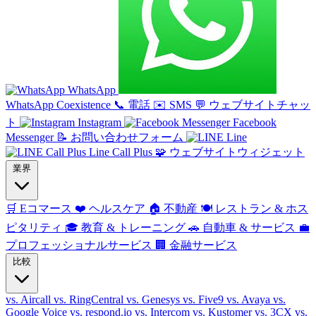
WhatsApp
WhatsApp Coexistence
📞
電話
✉️
SMS
💬
ウェブサイトチャッ
ト
Instagram
Facebook
Messenger
📝
お問い合わせフォーム
Line
Line Call Plus
🧩
ウェブサイトウィジェット
業界
🛒
Eコマース
❤️
ヘルスケア
🏠
不動産
🍽️
レストラン & ホス
ピタリティ
🎓
教育 & トレーニング
🚗
自動車 & サービス
💼
プロフェッショナルサービス
🏢
金融サービス
比較
vs. Aircall
vs. RingCentral
vs. Genesys
vs. Five9
vs. Avaya
vs.
Google Voice
vs. respond.io
vs. Intercom
vs. Kustomer
vs. 3CX
vs.