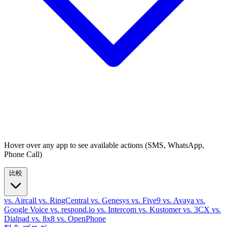
Hover over any app to see available actions (SMS, WhatsApp,
Phone Call)
比較
vs. Aircall
vs. RingCentral
vs. Genesys
vs. Five9
vs. Avaya
vs.
Google Voice
vs. respond.io
vs. Intercom
vs. Kustomer
vs. 3CX
vs.
Dialpad
vs. 8x8
vs. OpenPhone