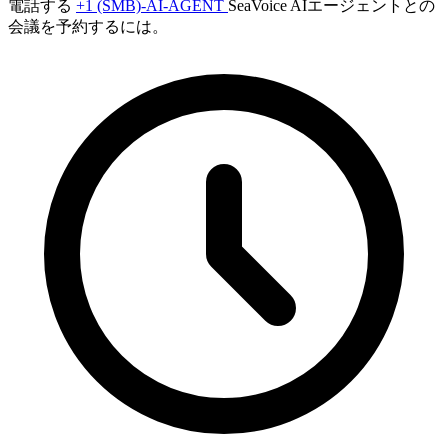
電話する
+1 (SMB)-AI-AGENT
SeaVoice AIエージェントとの
会議を予約するには。