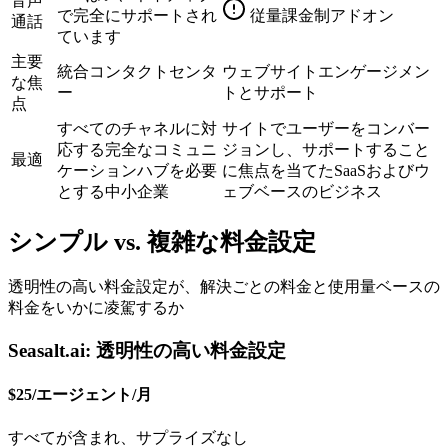
音声
で完全にサポートされ
従量課金制アドオン
通話
ています
主要
統合コンタクトセンタ
ウェブサイトエンゲージメン
な焦
ー
トとサポート
点
すべてのチャネルに対
サイトでユーザーをコンバー
応する完全なコミュニ
ジョンし、サポートすること
最適
ケーションハブを必要
に焦点を当てたSaaSおよびウ
とする中小企業
ェブベースのビジネス
シンプル vs. 複雑な料金設定
透明性の高い料金設定が、解決ごとの料金と使用量ベースの
料金をいかに凌駕するか
Seasalt.ai: 透明性の高い料金設定
$25/エージェント/月
すべてが含まれ、サプライズなし