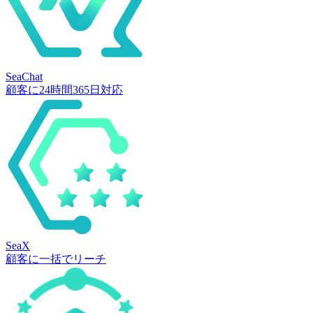
SeaChat
顧客に24時間365日対応
SeaX
顧客に一括でリーチ