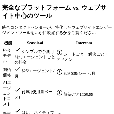
完全なプラットフォーム vs. ウェブサ
イト中心のツール
統合コンタクトセンターが、特化したウェブサイトエンゲー
ジメントツールをいかに凌駕するかをご覧ください
機能
Seasalt.ai
Intercom
料金
シンプルで予測可
シートごと + 解決ごと +
モデ
能なエージェントごと
アドオン
ル
の料金
開始
$25/エージェント/
$29-$39/シート/月
価格
月
AIエ
ージ
付属 (使用量ベー
ェン
解決ごとに$0.99
ス)
トコ
スト
はい、ネイティブ