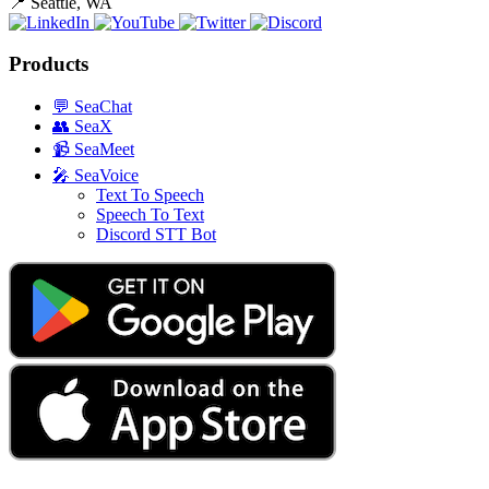
📍
Seattle, WA
Products
💬
SeaChat
👥
SeaX
📹
SeaMeet
🎤
SeaVoice
Text To Speech
Speech To Text
Discord STT Bot