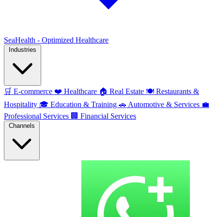
SeaHealth - Optimized Healthcare
Industries
🛒
E-commerce
❤️
Healthcare
🏠
Real Estate
🍽️
Restaurants &
Hospitality
🎓
Education & Training
🚗
Automotive & Services
💼
Professional Services
🏢
Financial Services
Channels