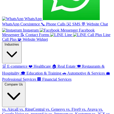
WhatsApp
WhatsApp Coexistence
📞
Phone Calls
✉️
SMS
💬
Website Chat
Instagram
Facebook
Messenger
📝
Contact Forms
Line
Line
Call Plus
🧩
Website Widget
Industries
🛒
E-commerce
❤️
Healthcare
🏠
Real Estate
🍽️
Restaurants &
Hospitality
🎓
Education & Training
🚗
Automotive & Services
💼
Professional Services
🏢
Financial Services
Compare Us
vs. Aircall
vs. RingCentral
vs. Genesys
vs. Five9
vs. Avaya
vs.
Google Voice
vs. respond.io
vs. Intercom
vs. Kustomer
vs. 3CX
vs.