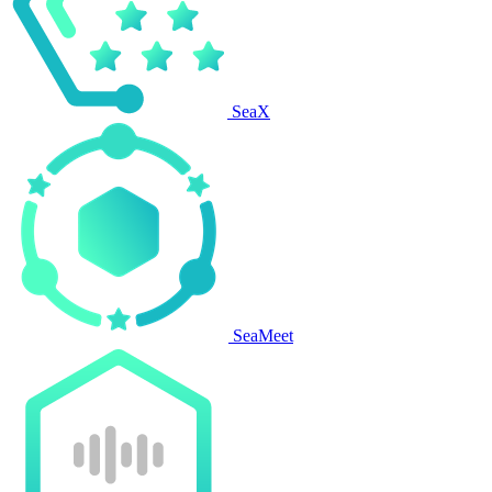
SeaX
SeaMeet