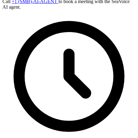
Call
+1 (SMB)-AI-AGENT
to book a meeting with the SeaVoice
AI agent.