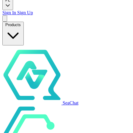
PL
Sign In
Sign Up
Products
SeaChat