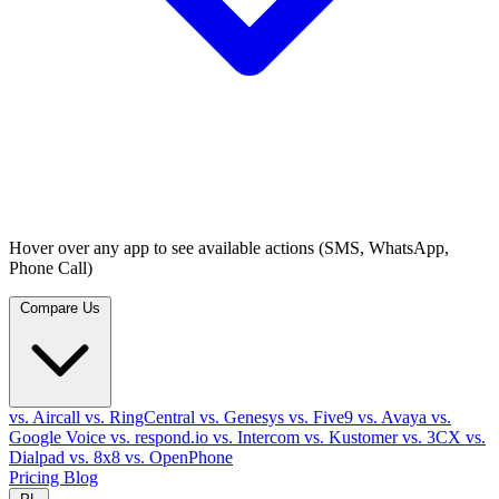
Hover over any app to see available actions (SMS, WhatsApp,
Phone Call)
Compare Us
vs. Aircall
vs. RingCentral
vs. Genesys
vs. Five9
vs. Avaya
vs.
Google Voice
vs. respond.io
vs. Intercom
vs. Kustomer
vs. 3CX
vs.
Dialpad
vs. 8x8
vs. OpenPhone
Pricing
Blog