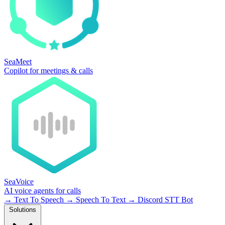
SeaMeet
Copilot for meetings & calls
SeaVoice
AI voice agents for calls
→
Text To Speech
→
Speech To Text
→
Discord STT Bot
Solutions