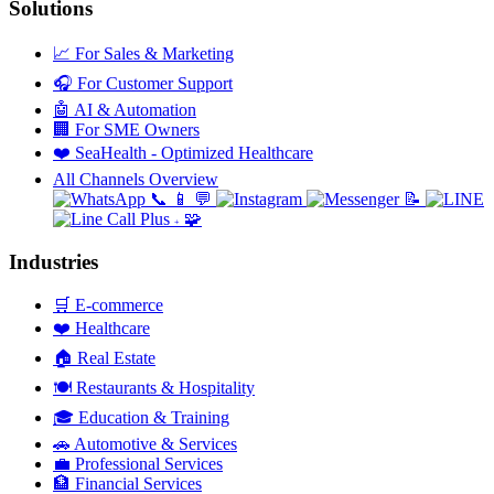
Solutions
📈
For Sales & Marketing
🎧
For Customer Support
🤖
AI & Automation
🏢
For SME Owners
❤️
SeaHealth - Optimized Healthcare
All Channels Overview
📞
📱
💬
📝
🧩
+
Industries
🛒
E-commerce
❤️
Healthcare
🏠
Real Estate
🍽️
Restaurants & Hospitality
🎓
Education & Training
🚗
Automotive & Services
💼
Professional Services
🏦
Financial Services