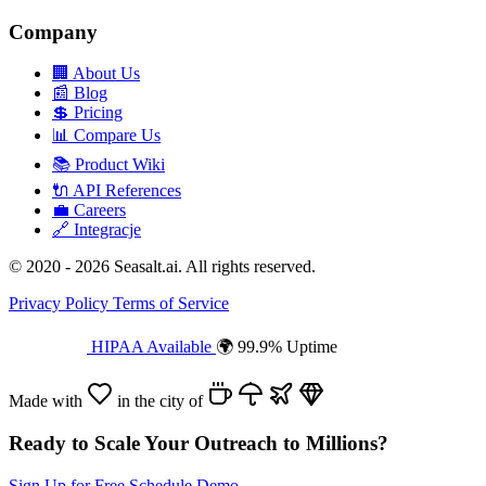
Company
🏢
About Us
📰
Blog
💲
Pricing
📊
Compare Us
📚
Product Wiki
🔌
API References
💼
Careers
🔗
Integracje
© 2020 - 2026 Seasalt.ai. All rights reserved.
Privacy Policy
Terms of Service
HIPAA Available
🌍 99.9% Uptime
Made with
in the city of
Ready to Scale Your Outreach to Millions?
Sign Up for Free
Schedule Demo