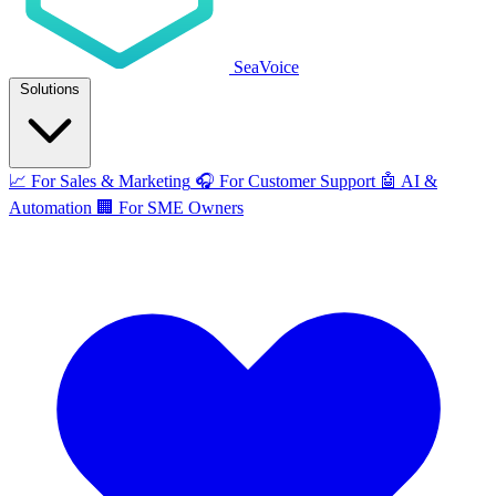
SeaVoice
Solutions
📈
For Sales & Marketing
🎧
For Customer Support
🤖
AI &
Automation
🏢
For SME Owners