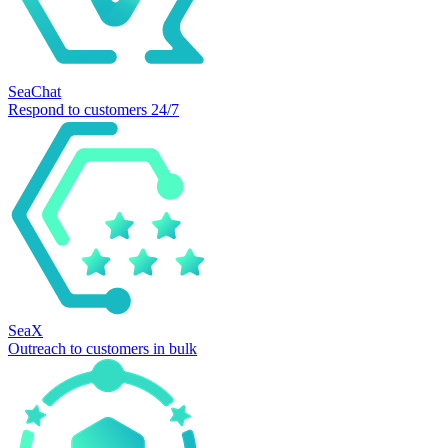
SeaChat
Respond to customers 24/7
SeaX
Outreach to customers in bulk