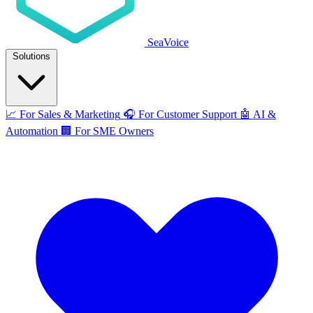
SeaVoice
Solutions
📈
For Sales & Marketing
🎧
For Customer Support
🤖
AI &
Automation
🏢
For SME Owners