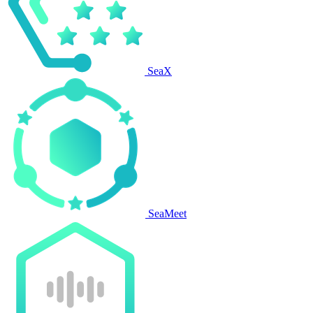
SeaX
SeaMeet