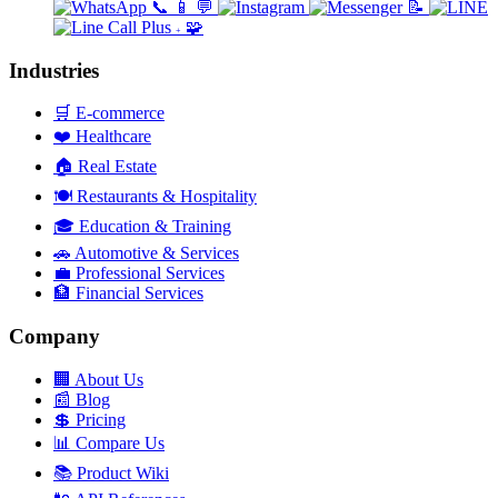
📞
📱
💬
📝
🧩
+
Industries
🛒
E-commerce
❤️
Healthcare
🏠
Real Estate
🍽️
Restaurants & Hospitality
🎓
Education & Training
🚗
Automotive & Services
💼
Professional Services
🏦
Financial Services
Company
🏢
About Us
📰
Blog
💲
Pricing
📊
Compare Us
📚
Product Wiki