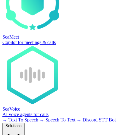
SeaMeet
Copilot for meetings & calls
SeaVoice
AI voice agents for calls
→
Text To Speech
→
Speech To Text
→
Discord STT Bot
Solutions