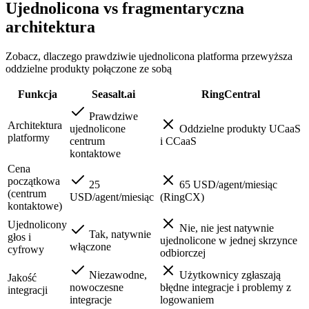
Ujednolicona vs fragmentaryczna
architektura
Zobacz, dlaczego prawdziwie ujednolicona platforma przewyższa
oddzielne produkty połączone ze sobą
Funkcja
Seasalt.ai
RingCentral
Prawdziwe
Architektura
ujednolicone
Oddzielne produkty UCaaS
platformy
centrum
i CCaaS
kontaktowe
Cena
początkowa
25
65 USD/agent/miesiąc
(centrum
USD/agent/miesiąc
(RingCX)
kontaktowe)
Ujednolicony
Nie, nie jest natywnie
Tak, natywnie
głos i
ujednolicone w jednej skrzynce
włączone
cyfrowy
odbiorczej
Niezawodne,
Użytkownicy zgłaszają
Jakość
nowoczesne
błędne integracje i problemy z
integracji
integracje
logowaniem