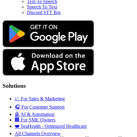
Text To Speech
Speech To Text
Discord STT Bot
Solutions
📈
For Sales & Marketing
🎧
For Customer Support
🤖
AI & Automation
🏢
For SME Owners
❤️
SeaHealth - Optimized Healthcare
All Channels Overview