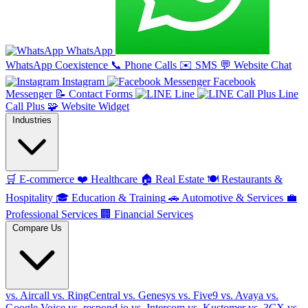
WhatsApp
WhatsApp Coexistence
📞
Phone Calls
✉️
SMS
💬
Website Chat
Instagram
Facebook
Messenger
📝
Contact Forms
Line
Line
Call Plus
🧩
Website Widget
Industries
🛒
E-commerce
❤️
Healthcare
🏠
Real Estate
🍽️
Restaurants &
Hospitality
🎓
Education & Training
🚗
Automotive & Services
💼
Professional Services
🏢
Financial Services
Compare Us
vs. Aircall
vs. RingCentral
vs. Genesys
vs. Five9
vs. Avaya
vs.
Google Voice
vs. respond.io
vs. Intercom
vs. Kustomer
vs. 3CX
vs.