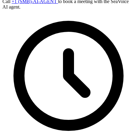
Call
+1 (SMB)-AI-AGENT
to book a meeting with the SeaVoice
AI agent.