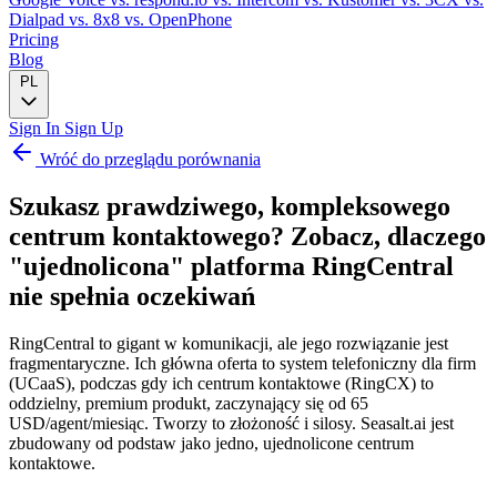
Dialpad
vs. 8x8
vs. OpenPhone
Pricing
Blog
PL
Sign In
Sign Up
Wróć do przeglądu porównania
Szukasz prawdziwego, kompleksowego
centrum kontaktowego?
Zobacz, dlaczego
"ujednolicona" platforma RingCentral
nie spełnia oczekiwań
RingCentral to gigant w komunikacji, ale jego rozwiązanie jest
fragmentaryczne. Ich główna oferta to system telefoniczny dla firm
(UCaaS), podczas gdy ich centrum kontaktowe (RingCX) to
oddzielny, premium produkt, zaczynający się od 65
USD/agent/miesiąc. Tworzy to złożoność i silosy. Seasalt.ai jest
zbudowany od podstaw jako jedno, ujednolicone centrum
kontaktowe.