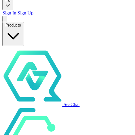
PL
Sign In
Sign Up
Products
SeaChat