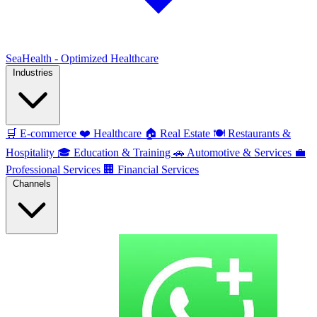
SeaHealth - Optimized Healthcare
Industries
🛒
E-commerce
❤️
Healthcare
🏠
Real Estate
🍽️
Restaurants &
Hospitality
🎓
Education & Training
🚗
Automotive & Services
💼
Professional Services
🏢
Financial Services
Channels