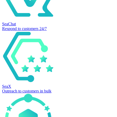
SeaChat
Respond to customers 24/7
SeaX
Outreach to customers in bulk