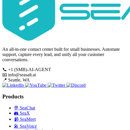
An all-in-one contact center built for small businesses. Automate
support, capture every lead, and unify all your customer
conversations.
📞
+1 (SMB)-AI-AGENT
📧
info@seasalt.ai
📍
Seattle, WA
Products
💬
SeaChat
👥
SeaX
📹
SeaMeet
🎤
SeaVoice