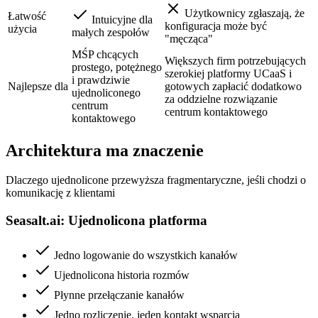
Użytkownicy zgłaszają, że
Łatwość
Intuicyjne dla
konfiguracja może być
użycia
małych zespołów
"męcząca"
MŚP chcących
Większych firm potrzebujących
prostego, potężnego
szerokiej platformy UCaaS i
i prawdziwie
Najlepsze dla
gotowych zapłacić dodatkowo
ujednoliconego
za oddzielne rozwiązanie
centrum
centrum kontaktowego
kontaktowego
Architektura ma znaczenie
Dlaczego ujednolicone przewyższa fragmentaryczne, jeśli chodzi o
komunikację z klientami
Seasalt.ai: Ujednolicona platforma
Jedno logowanie do wszystkich kanałów
Ujednolicona historia rozmów
Płynne przełączanie kanałów
Jedno rozliczenie, jeden kontakt wsparcia