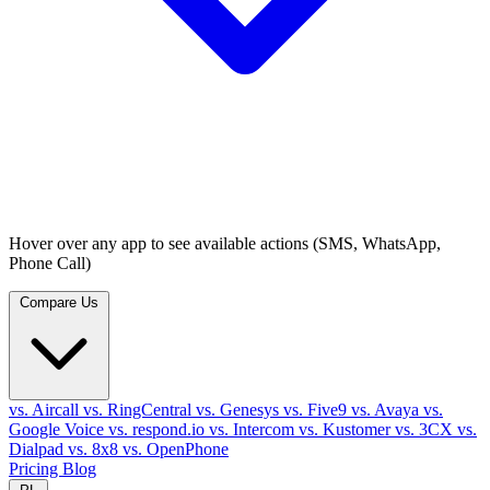
Hover over any app to see available actions (SMS, WhatsApp,
Phone Call)
Compare Us
vs. Aircall
vs. RingCentral
vs. Genesys
vs. Five9
vs. Avaya
vs.
Google Voice
vs. respond.io
vs. Intercom
vs. Kustomer
vs. 3CX
vs.
Dialpad
vs. 8x8
vs. OpenPhone
Pricing
Blog