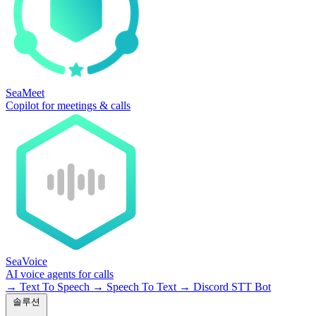
SeaMeet
Copilot for meetings & calls
SeaVoice
AI voice agents for calls
→
Text To Speech
→
Speech To Text
→
Discord STT Bot
솔루션