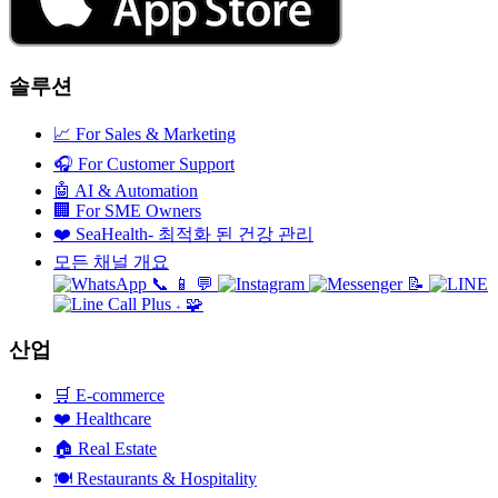
솔루션
📈
For Sales & Marketing
🎧
For Customer Support
🤖
AI & Automation
🏢
For SME Owners
❤️
SeaHealth- 최적화 된 건강 관리
모든 채널 개요
📞
📱
💬
📝
🧩
+
산업
🛒
E-commerce
❤️
Healthcare
🏠
Real Estate
🍽️
Restaurants & Hospitality