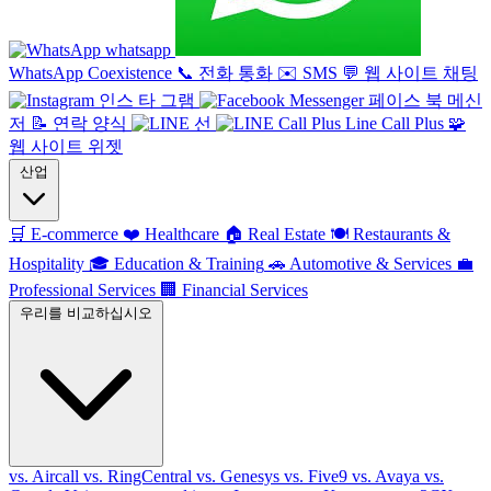
whatsapp
WhatsApp Coexistence
📞
전화 통화
✉️
SMS
💬
웹 사이트 채팅
인스 타 그램
페이스 북 메신
저
📝
연락 양식
선
Line Call Plus
🧩
웹 사이트 위젯
산업
🛒
E-commerce
❤️
Healthcare
🏠
Real Estate
🍽️
Restaurants &
Hospitality
🎓
Education & Training
🚗
Automotive & Services
💼
Professional Services
🏢
Financial Services
우리를 비교하십시오
vs. Aircall
vs. RingCentral
vs. Genesys
vs. Five9
vs. Avaya
vs.