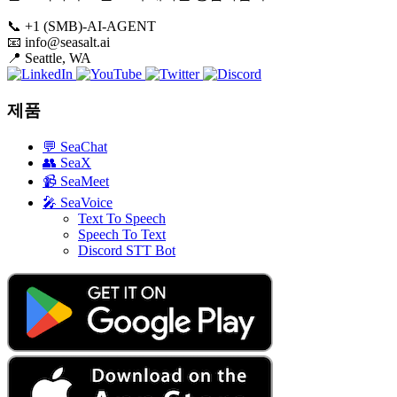
📞
+1 (SMB)-AI-AGENT
📧
info@seasalt.ai
📍
Seattle, WA
제품
💬
SeaChat
👥
SeaX
📹
SeaMeet
🎤
SeaVoice
Text To Speech
Speech To Text
Discord STT Bot