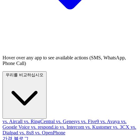
Hover over any app to see available actions (SMS, WhatsApp,
Phone Call)
우리를 비교하십시오
vs. Aircall
vs. RingCentral
vs. Genesys
vs. Five9
vs. Avaya
vs.
Google Voice
vs. respond.io
vs. Intercom
vs. Kustomer
vs. 3CX
vs.
Dialpad
vs. 8x8
vs. OpenPhone
가격
블로그