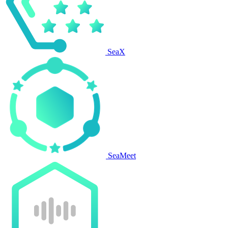
SeaX
SeaMeet