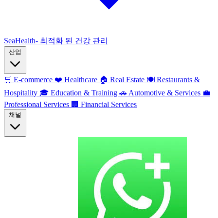
SeaHealth- 최적화 된 건강 관리
산업
🛒
E-commerce
❤️
Healthcare
🏠
Real Estate
🍽️
Restaurants &
Hospitality
🎓
Education & Training
🚗
Automotive & Services
💼
Professional Services
🏢
Financial Services
채널