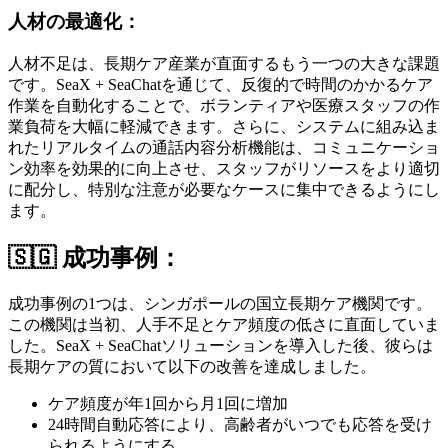
人材の最適化：
人材不足は、長期ケア産業が直面するもう一つの大きな課題
です。SeaX + SeaChatを通じて、反復的で時間のかかるケア
作業を自動化することで、ボランティアや医療スタッフの作
業負荷を大幅に軽減できます。さらに、システムに組み込ま
れたリアルタイムの通話内容分析機能は、コミュニケーショ
ン効率を効果的に向上させ、スタッフがリソースをより適切
に配分し、特別な注意が必要なケースに集中できるようにし
ます。
🇸🇬 成功事例：
成功事例の1つは、シンガポールの国立長期ケア機関です。
この機関は当初、人手不足とケア頻度の低さに直面していま
した。SeaX + SeaChatソリューションを導入した後、彼らは
長期ケアの質において以下の改善を達成しました。
ケア頻度が年1回から月1回に増加
24時間自動応答により、高齢者がいつでも応答を受け
られるようにする