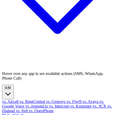
Hover over any app to see available actions (SMS, WhatsApp,
Phone Call)
比較
vs. Aircall
vs. RingCentral
vs. Genesys
vs. Five9
vs. Avaya
vs.
Google Voice
vs. respond.io
vs. Intercom
vs. Kustomer
vs. 3CX
vs.
Dialpad
vs. 8x8
vs. OpenPhone