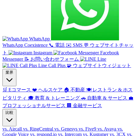
WhatsApp
WhatsApp Coexistence
📞
電話
✉️
SMS
💬
ウェブサイトチャッ
ト
Instagram
Facebook
Messenger
📝
お問い合わせフォーム
Line
Line Call Plus
🧩
ウェブサイトウィジェット
業界
🛒
Eコマース
❤️
ヘルスケア
🏠
不動産
🍽️
レストラン & ホス
ピタリティ
🎓
教育 & トレーニング
🚗
自動車 & サービス
💼
プロフェッショナルサービス
🏢
金融サービス
比較
vs. Aircall
vs. RingCentral
vs. Genesys
vs. Five9
vs. Avaya
vs.
Google Voice
vs. respond.io
vs. Intercom
vs. Kustomer
vs. 3CX
vs.