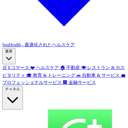
SeaHealth - 最適化されたヘルスケア
業界
🛒
Eコマース
❤️
ヘルスケア
🏠
不動産
🍽️
レストラン & ホス
ピタリティ
🎓
教育 & トレーニング
🚗
自動車 & サービス
💼
プロフェッショナルサービス
🏢
金融サービス
チャネル