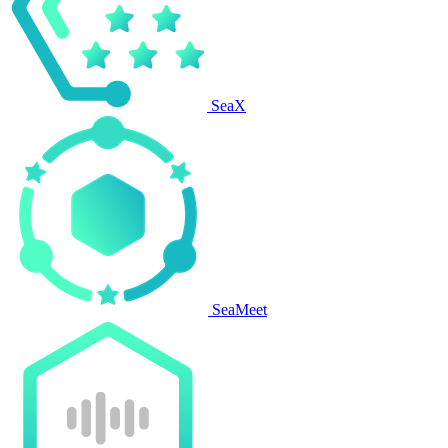
SeaX
SeaMeet