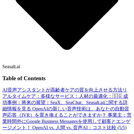
Seasalt.ai
Table of Contents
AI音声アシスタントが高齢者ケアの質を向上させる方法
リ
アルタイムケア：
多様なサービス：
人材の最適化：
🇸🇬 成
功事例：
将来の展望：
SeaX、SeaChat、Seasalt.aiに関する詳
細情報を見る
OpenAIの新しい音声技術は、あなたの自動音
声応答（IVR）を置き換えることができますか？
事業主：営
業時間外にGoogle Business Messagesを使用して顧客とエンゲ
ージメント！
OpenAI vs. 人間 vs. 音声AI：コスト比較 (5/5)