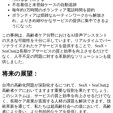
不在着信と未登録ケースの自動追跡
毎年約1万時間のボランティア電話時間を節約
ボランティアは煩雑なルーティンワークから解放さ
れ、よりきめ細やかなサービスの提供に集中できるよ
うになった
この事例は、高齢者ケア分野におけるAI音声アシスタント
の大きな可能性を十分に示しています。リアルタイムでパー
ソナライズされたケアサービスを提供することで、SeaX +
SeaChatは長期ケアサービスの質と効率を向上させるだけで
なく、人手不足の問題に対する革新的なソリューションも提
供しました。
将来の展望：
台湾の高齢化問題が深刻化するにつれて、SeaX + SeaChatは
高齢者ケアにおいてますます重要な役割を果たすでしょう。
このシステムは、サービスの質と効率を向上させるだけでな
く、長期ケア産業が直面する人材の課題も解決できます。技
術革新を通じて、私たちは超高齢社会への道において、高齢
者により良い、より包括的なケアを提供します。