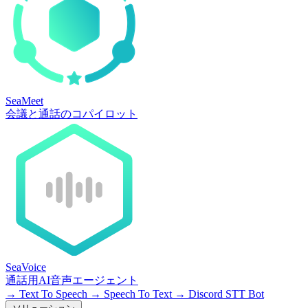
SeaMeet
会議と通話のコパイロット
SeaVoice
通話用AI音声エージェント
→
Text To Speech
→
Speech To Text
→
Discord STT Bot