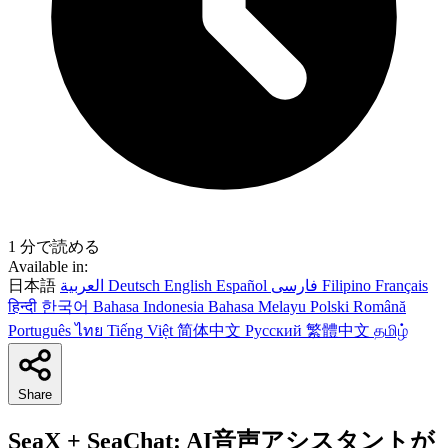
1 分で読める
Available in:
日本語
العربية
Deutsch
English
Español
فارسی
Filipino
Français
हिन्दी
한국어
Bahasa Indonesia
Bahasa Melayu
Polski
Română
Português
ไทย
Tiếng Việt
简体中文
Русский
繁體中文
தமிழ்
Share
SeaX + SeaChat: AI音声アシスタントが