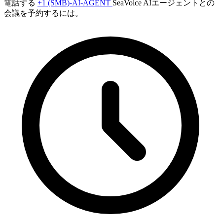
電話する
+1 (SMB)-AI-AGENT
SeaVoice AIエージェントとの
会議を予約するには。