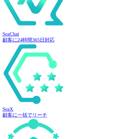
SeaChat
顧客に24時間365日対応
SeaX
顧客に一括でリーチ