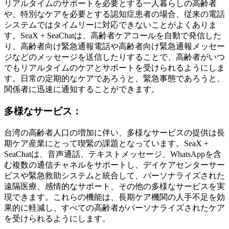
リアルタイムのサポートを必要とする一人暮らしの高齢者
や、特別なケアを必要とする認知症患者の場合、従来の電話
システムではタイムリーに対応できないことがよくありま
す。SeaX + SeaChatは、高齢者ケアコールを自動で発信した
り、高齢者向け緊急通報電話や高齢者向け緊急通報メッセー
ジなどのメッセージを送信したりすることで、高齢者がいつ
でもリアルタイムのケアとサポートを受けられるようにしま
す。日常の定期的なケアであろうと、緊急事態であろうと、
関係者に迅速に通知することができます。
多様なサービス：
台湾の高齢者人口の増加に伴い、多様なサービスの提供は長
期ケア産業にとって喫緊の課題となっています。SeaX +
SeaChatは、音声通話、テキストメッセージ、WhatsAppを含
む複数の通信チャネルをサポートし、デイケアセンターサー
ビスや緊急救助システムと統合して、パーソナライズされた
遠隔医療、感情的なサポート、その他の多様なサービスを実
現できます。これらの機能は、長期ケア機関の人手不足を効
果的に軽減し、すべての高齢者がパーソナライズされたケア
を受けられるようにします。