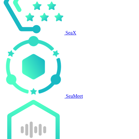
SeaX
SeaMeet