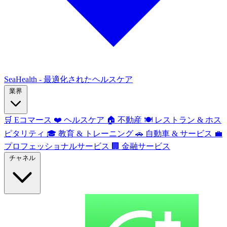
SeaHealth - 最適化されたヘルスケア
業界
🛒
Eコマース
❤️
ヘルスケア
🏠
不動産
🍽️
レストラン & ホス
ピタリティ
🎓
教育 & トレーニング
🚗
自動車 & サービス
💼
プロフェッショナルサービス
🏢
金融サービス
チャネル