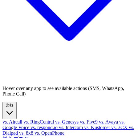
Hover over any app to see available actions (SMS, WhatsApp,
Phone Call)
比較
vs. Aircall
vs. RingCentral
vs. Genesys
vs. Five9
vs. Avaya
vs.
Google Voice
vs. respond.io
vs. Intercom
vs. Kustomer
vs. 3CX
vs.
Dialpad
vs. 8x8
vs. OpenPhone