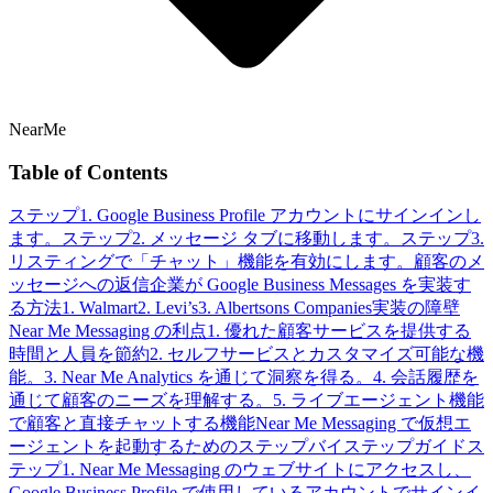
NearMe
Table of Contents
ステップ1. Google Business Profile アカウントにサインインし
ます。
ステップ2. メッセージ タブに移動します。
ステップ3.
リスティングで「チャット」機能を有効にします。
顧客のメ
ッセージへの返信
企業が Google Business Messages を実装す
る方法
1. Walmart
2. Levi’s
3. Albertsons Companies
実装の障壁
Near Me Messaging の利点
1. 優れた顧客サービスを提供する
時間と人員を節約
2. セルフサービスとカスタマイズ可能な機
能。
3. Near Me Analytics を通じて洞察を得る。
4. 会話履歴を
通じて顧客のニーズを理解する。
5. ライブエージェント機能
で顧客と直接チャットする機能
Near Me Messaging で仮想エ
ージェントを起動するためのステップバイステップガイド
ス
テップ1. Near Me Messaging のウェブサイトにアクセスし、
Google Business Profile で使用しているアカウントでサインイ