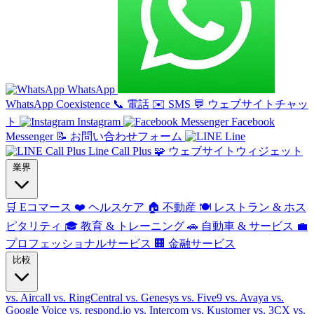
WhatsApp
WhatsApp Coexistence
📞
電話
✉️
SMS
💬
ウェブサイトチャッ
ト
Instagram
Facebook
Messenger
📝
お問い合わせフォーム
Line
Line Call Plus
🧩
ウェブサイトウィジェット
業界
🛒
Eコマース
❤️
ヘルスケア
🏠
不動産
🍽️
レストラン & ホス
ピタリティ
🎓
教育 & トレーニング
🚗
自動車 & サービス
💼
プロフェッショナルサービス
🏢
金融サービス
比較
vs. Aircall
vs. RingCentral
vs. Genesys
vs. Five9
vs. Avaya
vs.
Google Voice
vs. respond.io
vs. Intercom
vs. Kustomer
vs. 3CX
vs.