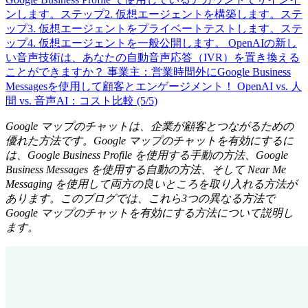
ンします。
ステップ2. 仮想エージェントを構築します。
ステ
ップ3. 仮想エージェントをプライベートテストします。
ステ
ップ4. 仮想エージェントを一般公開します。
OpenAIの新し
い音声技術は、あなたの自動音声応答（IVR）を置き換える
ことができますか？
事業主：営業時間外にGoogle Business
Messagesを使用して顧客とエンゲージメント！
OpenAI vs. 人
間 vs. 音声AI：コスト比較 (5/5)
Google マップのチャットは、企業が顧客とつながるための
優れた方法です。Google マップのチャットを有効にするに
は、Google Business Profile を使用する手動の方法、Google
Business Messages を使用する自動の方法、そして Near Me
Messaging を使用して両方の良いところを取り入れる方法が
あります。このブログでは、これら3つの異なる方法で
Google マップのチャットを有効にする方法について説明し
ます。