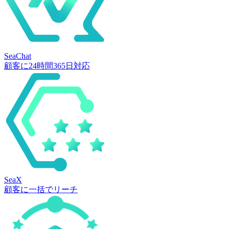
SeaChat
顧客に24時間365日対応
SeaX
顧客に一括でリーチ