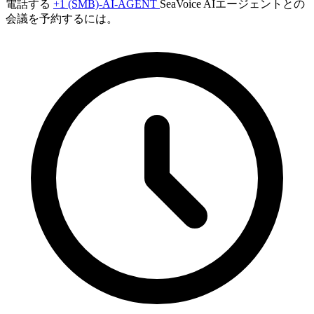
電話する
+1 (SMB)-AI-AGENT
SeaVoice AIエージェントとの
会議を予約するには。