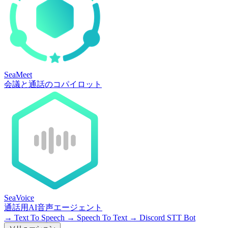
SeaMeet
会議と通話のコパイロット
SeaVoice
通話用AI音声エージェント
→
Text To Speech
→
Speech To Text
→
Discord STT Bot