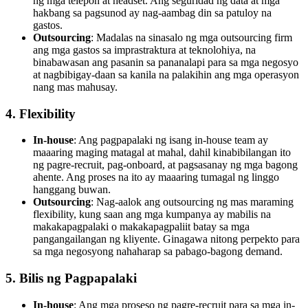
ng mga telepon at headset. Ang seguridad ng data at mga
hakbang sa pagsunod ay nag-aambag din sa patuloy na
gastos.
Outsourcing
: Madalas na sinasalo ng mga outsourcing firm
ang mga gastos sa imprastraktura at teknolohiya, na
binabawasan ang pasanin sa pananalapi para sa mga negosyo
at nagbibigay-daan sa kanila na palakihin ang mga operasyon
nang mas mahusay.
4. Flexibility
In-house
: Ang pagpapalaki ng isang in-house team ay
maaaring maging matagal at mahal, dahil kinabibilangan ito
ng pagre-recruit, pag-onboard, at pagsasanay ng mga bagong
ahente. Ang proses na ito ay maaaring tumagal ng linggo
hanggang buwan.
Outsourcing
: Nag-aalok ang outsourcing ng mas maraming
flexibility, kung saan ang mga kumpanya ay mabilis na
makakapagpalaki o makakapagpaliit batay sa mga
pangangailangan ng kliyente. Ginagawa nitong perpekto para
sa mga negosyong nahaharap sa pabago-bagong demand.
5. Bilis ng Pagpapalaki
In-house
: Ang mga proseso ng pagre-recruit para sa mga in-