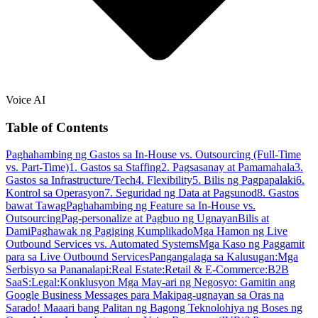
Voice AI
Table of Contents
Paghahambing ng Gastos sa In-House vs. Outsourcing (Full-Time
vs. Part-Time)
1. Gastos sa Staffing
2. Pagsasanay at Pamamahala
3.
Gastos sa Infrastructure/Tech
4. Flexibility
5. Bilis ng Pagpapalaki
6.
Kontrol sa Operasyon
7. Seguridad ng Data at Pagsunod
8. Gastos
bawat Tawag
Paghahambing ng Feature sa In-House vs.
Outsourcing
Pag-personalize at Pagbuo ng Ugnayan
Bilis at
Dami
Paghawak ng Pagiging Kumplikado
Mga Hamon ng Live
Outbound Services vs. Automated Systems
Mga Kaso ng Paggamit
para sa Live Outbound Services
Pangangalaga sa Kalusugan:
Mga
Serbisyo sa Pananalapi:
Real Estate:
Retail & E-Commerce:
B2B
SaaS:
Legal:
Konklusyon
Mga May-ari ng Negosyo: Gamitin ang
Google Business Messages para Makipag-ugnayan sa Oras na
Sarado!
Maaari bang Palitan ng Bagong Teknolohiya ng Boses ng