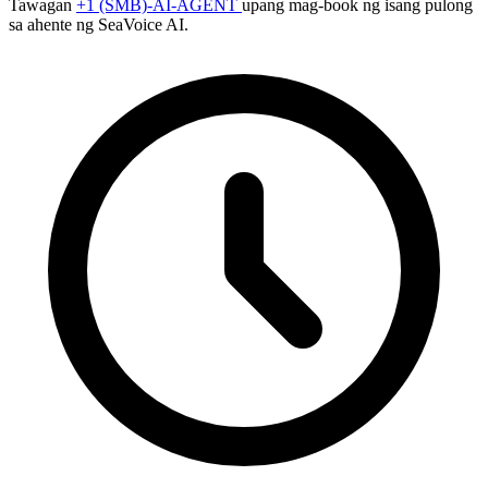
Tawagan
+1 (SMB)-AI-AGENT
upang mag-book ng isang pulong
sa ahente ng SeaVoice AI.