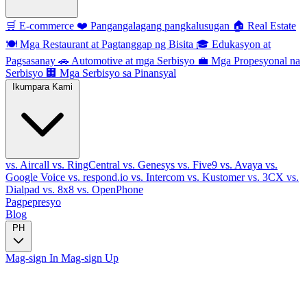
🛒
E-commerce
❤️
Pangangalagang pangkalusugan
🏠
Real Estate
🍽️
Mga Restaurant at Pagtanggap ng Bisita
🎓
Edukasyon at
Pagsasanay
🚗
Automotive at mga Serbisyo
💼
Mga Propesyonal na
Serbisyo
🏢
Mga Serbisyo sa Pinansyal
Ikumpara Kami
vs. Aircall
vs. RingCentral
vs. Genesys
vs. Five9
vs. Avaya
vs.
Google Voice
vs. respond.io
vs. Intercom
vs. Kustomer
vs. 3CX
vs.
Dialpad
vs. 8x8
vs. OpenPhone
Pagpepresyo
Blog
PH
Mag-sign In
Mag-sign Up