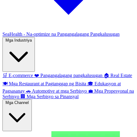
SeaHealth - Na-optimize na Pangangalagang Pangkalusugan
Mga Industriya
🛒
E-commerce
❤️
Pangangalagang pangkalusugan
🏠
Real Estate
🍽️
Mga Restaurant at Pagtanggap ng Bisita
🎓
Edukasyon at
Pagsasanay
🚗
Automotive at mga Serbisyo
💼
Mga Propesyonal na
Serbisyo
🏢
Mga Serbisyo sa Pinansyal
Mga Channel