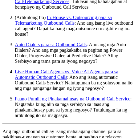
Call/Telemarketing Services
: Tuklasin ang kahalagahan at
benepisyo ng Outbound Call Services.
(Artikulong Ito)
In-House vs. Outsourcing para sa
Telemarketing Outbound Calls
: Ano ang isang live outbound
call agent? Dapat ka bang mag-outsource o mag-hire ng in-
house?
Auto Dialers para sa Outbound Calls
: Ano ang mga Auto
Dialers? Ano ang mga pagkakaiba sa pagitan ng Power
Dialer, Progressive Dialer, at Predictive Dialer? Aling
Serbisyo ang tama para sa iyong negosyo?
Live Human Call Agents vs. Voice AI Agents para sa
Automatic Outbound Calls
: Ano ang isang automatic
Outbound Calls Service? Natutugunan ba ng solusyon na ito
ang mga pangangailangan ng iyong negosyo?
Paano Pumili ng Pinakamahusay na Outbound Call Service
:
Nagtataka kung alin sa mga serbisyo sa itaas ang
pinakamahusay para sa iyong negosyo? Tutulungan ka ng
artikulong ito na magpasya.
Ang mga outbound call ay isang mahalagang channel para sa
pakikipag-ugnayan sa customer, benta, at pagbuo ng relasyon.