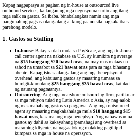
Kapag nagpapasya sa pagitan ng in-house at outsourced live
outbound services, kailangan ng mga negosyo na suriin ang ilang
mga salik sa gastos. Sa ibaba, binabalangkas namin ang mga
pangunahing pagsasaalang-alang at kung paano sila nagkakaiba sa
parehong modelo.
1. Gastos sa Staffing
In-house
: Batay sa data mula sa PayScale, ang mga in-house
call center agent na nakabase sa U.S. ay kumikita ng average
na
$15 hanggang $20 bawat oras
, na may mas mataas na
sahod na umaabot sa
$21 bawat oras
para sa mga bihasang
ahente. Kapag isinasaalang-alang ang mga benepisyo at
overhead, ang kabuuang gastos ay maaaring tumaas sa
humigit-kumulang
$25 hanggang $35 bawat oras
, katulad
ng naunang pagtatantya.
Outsourcing
: Ang mga nearshore outsourcing firm, partikular
sa mga rehiyon tulad ng Latin America o Asia, ay nag-aalok
ng mas mababang gastos sa paggawa. Ang mga outsourced
agent ay maaaring magkakahalaga mula
$10 hanggang $15
bawat oras
, kasama ang mga benepisyo. Ang nabawasan na
gastos ay dahil sa kakayahang ipamahagi ang overhead sa
maraming kliyente, na nag-aalok ng malaking pagtitipid
kumpara sa mga in-house na operasyon.