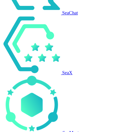
SeaChat
SeaX