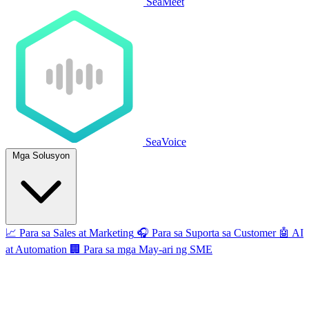
SeaMeet
SeaVoice
Mga Solusyon
📈
Para sa Sales at Marketing
🎧
Para sa Suporta sa Customer
🤖
AI
at Automation
🏢
Para sa mga May-ari ng SME