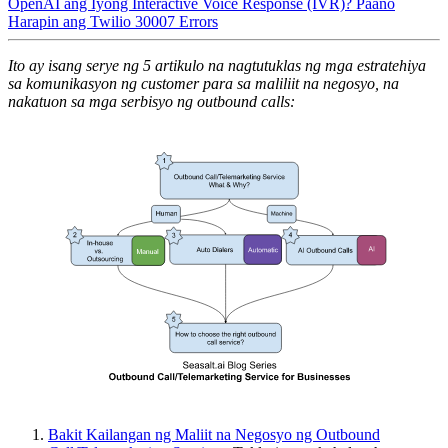
OpenAI ang Iyong Interactive Voice Response (IVR)?
Paano
Harapin ang Twilio 30007 Errors
Ito ay isang serye ng 5 artikulo na nagtutuklas ng mga estratehiya
sa komunikasyon ng customer para sa maliliit na negosyo, na
nakatuon sa mga serbisyo ng outbound calls:
Bakit Kailangan ng Maliit na Negosyo ng Outbound