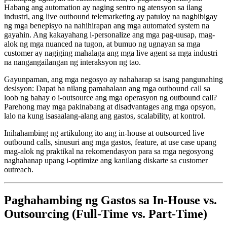
Habang ang automation ay naging sentro ng atensyon sa ilang
industri, ang live outbound telemarketing ay patuloy na nagbibigay
ng mga benepisyo na nahihirapan ang mga automated system na
gayahin. Ang kakayahang i-personalize ang mga pag-uusap, mag-
alok ng mga nuanced na tugon, at bumuo ng ugnayan sa mga
customer ay nagiging mahalaga ang mga live agent sa mga industri
na nangangailangan ng interaksyon ng tao.
Gayunpaman, ang mga negosyo ay nahaharap sa isang pangunahing
desisyon: Dapat ba nilang pamahalaan ang mga outbound call sa
loob ng bahay o i-outsource ang mga operasyon ng outbound call?
Parehong may mga pakinabang at disadvantages ang mga opsyon,
lalo na kung isasaalang-alang ang gastos, scalability, at kontrol.
Inihahambing ng artikulong ito ang in-house at outsourced live
outbound calls, sinusuri ang mga gastos, feature, at use case upang
mag-alok ng praktikal na rekomendasyon para sa mga negosyong
naghahanap upang i-optimize ang kanilang diskarte sa customer
outreach.
Paghahambing ng Gastos sa In-House vs.
Outsourcing (Full-Time vs. Part-Time)