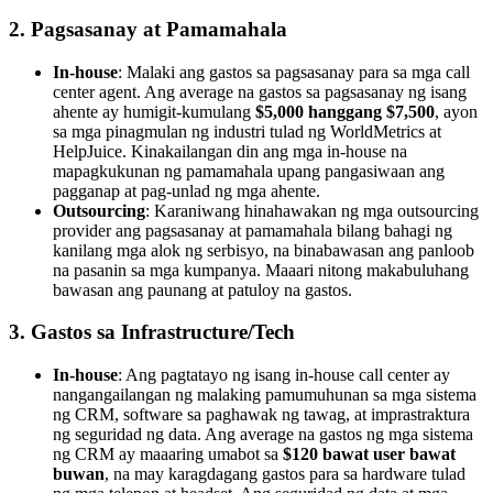
2. Pagsasanay at Pamamahala
In-house
: Malaki ang gastos sa pagsasanay para sa mga call
center agent. Ang average na gastos sa pagsasanay ng isang
ahente ay humigit-kumulang
$5,000 hanggang $7,500
, ayon
sa mga pinagmulan ng industri tulad ng WorldMetrics at
HelpJuice. Kinakailangan din ang mga in-house na
mapagkukunan ng pamamahala upang pangasiwaan ang
pagganap at pag-unlad ng mga ahente.
Outsourcing
: Karaniwang hinahawakan ng mga outsourcing
provider ang pagsasanay at pamamahala bilang bahagi ng
kanilang mga alok ng serbisyo, na binabawasan ang panloob
na pasanin sa mga kumpanya. Maaari nitong makabuluhang
bawasan ang paunang at patuloy na gastos.
3. Gastos sa Infrastructure/Tech
In-house
: Ang pagtatayo ng isang in-house call center ay
nangangailangan ng malaking pamumuhunan sa mga sistema
ng CRM, software sa paghawak ng tawag, at imprastraktura
ng seguridad ng data. Ang average na gastos ng mga sistema
ng CRM ay maaaring umabot sa
$120 bawat user bawat
buwan
, na may karagdagang gastos para sa hardware tulad