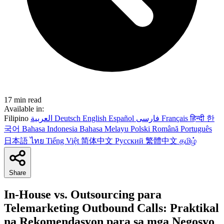
17 min read
Available in:
Filipino
العربية
Deutsch
English
Español
فارسی
Français
हिन्दी
한
국어
Bahasa Indonesia
Bahasa Melayu
Polski
Română
Português
日本語
ไทย
Tiếng Việt
简体中文
Русский
繁體中文
தமிழ்
Share
In-House vs. Outsourcing para
Telemarketing Outbound Calls: Praktikal
na Rekomendasyon para sa mga Negosyo