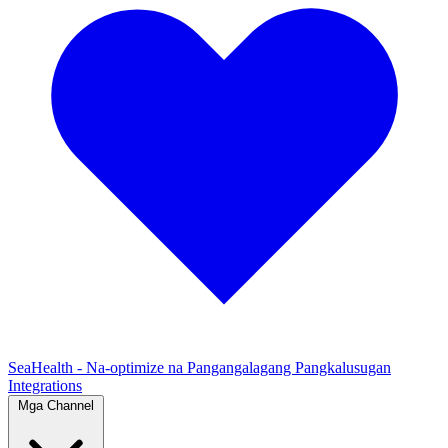
SeaHealth - Na-optimize na Pangangalagang Pangkalusugan
Integrations
Mga Channel