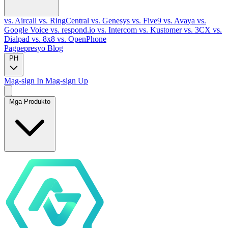
vs. Aircall
vs. RingCentral
vs. Genesys
vs. Five9
vs. Avaya
vs.
Google Voice
vs. respond.io
vs. Intercom
vs. Kustomer
vs. 3CX
vs.
Dialpad
vs. 8x8
vs. OpenPhone
Pagpepresyo
Blog
PH
Mag-sign In
Mag-sign Up
Mga Produkto