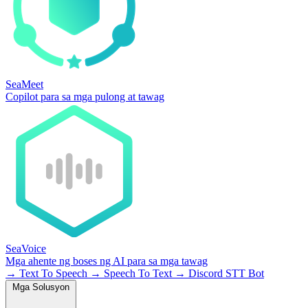
SeaMeet
Copilot para sa mga pulong at tawag
SeaVoice
Mga ahente ng boses ng AI para sa mga tawag
→
Text To Speech
→
Speech To Text
→
Discord STT Bot
Mga Solusyon