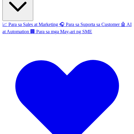
📈
Para sa Sales at Marketing
🎧
Para sa Suporta sa Customer
🤖
AI
at Automation
🏢
Para sa mga May-ari ng SME