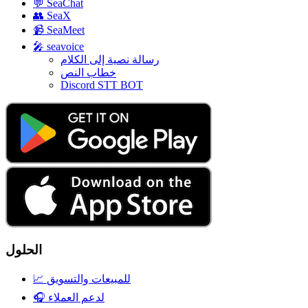
💬
SeaChat
👥
SeaX
📹
SeaMeet
🎤
seavoice
رسالة نصية إلى الكلام
خطاب النص
Discord STT BOT
الحلول
للمبيعات والتسويق
📈
لدعم العملاء
🎧