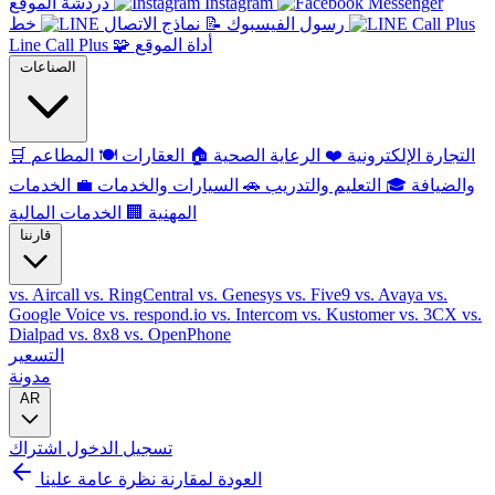
Instagram
دردشة الموقع
رسول الفيسبوك
📝
نماذج الاتصال
خط
أداة الموقع
🧩
Line Call Plus
الصناعات
التجارة الإلكترونية
❤️
الرعاية الصحية
🏠
العقارات
🍽️
المطاعم
🛒
والضيافة
🎓
التعليم والتدريب
🚗
السيارات والخدمات
💼
الخدمات
المهنية
🏢
الخدمات المالية
قارننا
vs. Aircall
vs. RingCentral
vs. Genesys
vs. Five9
vs. Avaya
vs.
Google Voice
vs. respond.io
vs. Intercom
vs. Kustomer
vs. 3CX
vs.
Dialpad
vs. 8x8
vs. OpenPhone
التسعير
مدونة
AR
تسجيل الدخول
اشتراك
العودة لمقارنة نظرة عامة علينا