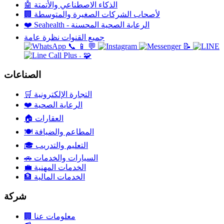
الذكاء الاصطناعي والأتمتة
🤖
لأصحاب الشركات الصغيرة والمتوسطة
🏢
Seahealth - الرعاية الصحية المحسنة
❤️
جميع القنوات نظرة عامة
📞
📱
💬
📝
🧩
+
الصناعات
التجارة الإلكترونية
🛒
الرعاية الصحية
❤️
العقارات
🏠
المطاعم والضيافة
🍽️
التعليم والتدريب
🎓
السيارات والخدمات
🚗
الخدمات المهنية
💼
الخدمات المالية
🏦
شركة
معلومات عنا
🏢