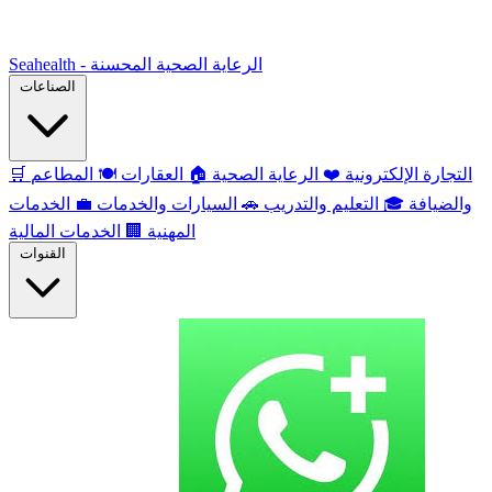
Seahealth - الرعاية الصحية المحسنة
الصناعات
التجارة الإلكترونية
❤️
الرعاية الصحية
🏠
العقارات
🍽️
المطاعم
🛒
والضيافة
🎓
التعليم والتدريب
🚗
السيارات والخدمات
💼
الخدمات
المهنية
🏢
الخدمات المالية
القنوات