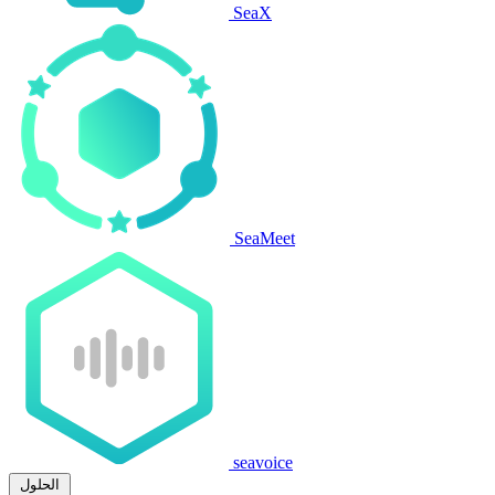
SeaX
SeaMeet
seavoice
الحلول