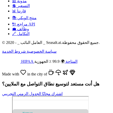
مدونة
📰
التسعير
💲
قارننا
📊
منتج الويكي
📚
مراجع API
🔌
وظائف
💼
التكامل
🔗
© 2020 - _ العامل النائب _ Seasalt.ai.جميع الحقوق محفوظة.
سياسة الخصوصية
شروط الخدمة
HIPAA المتاحة
🌍 99.9 ٪ الجهوزية
Made with
in the city of
هل أنت مستعد لتوسيع نطاق التواصل مع الملايين؟
اشترك مجانًا
الجدول الزمني التجريبي