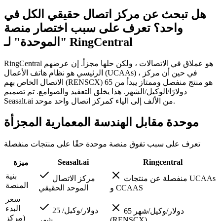
هل تبحث عن مركز اتصال حقيقي الكل في
واحد؟
تعرف على سبب اختصار منصة
"الموحدة" لـ RingCentral
RingCentral هو عملاق في الاتصالات ، ولكن حلها مجزأ. إن عرضهم
الرئيسي هو نظام هاتف الأعمال (UCAAs) ، في حين أن مركز
الاتصال الخاص بهم (RENSCX) هو منتج منفصل وممتاز يبدأ من 65
دولارًا/الوكيل/الشهر. هذا يخلق التعقيد والصوامع. تم تصميم
Seasalt.ai من الألف إلى الياء كمركز اتصال واحد موحد.
موحدة مقابل الهندسة المعمارية المجزأة
تعرف على سبب تفوق منصة موحدة حقًا على منتجات منفصلة
Seasalt.ai
Ringcentral
ميزة
بنية
منفصلة عن منتجات UCAAs
مركز الاتصال
المنصة
و CCAAS
الموحد الحقيقي
سعر
البدء
25 دولار/وكيل/
65 دولار/وكيل/شهر
(مركز
(RENSCX)
شهر