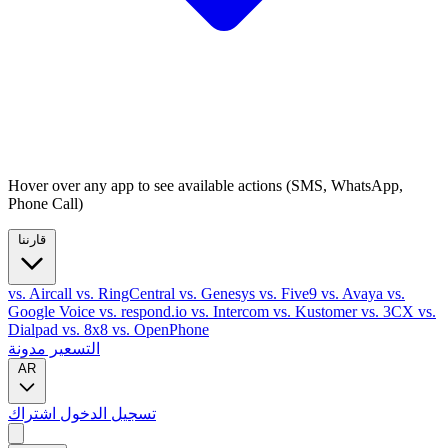
Hover over any app to see available actions (SMS, WhatsApp,
Phone Call)
قارننا
vs. Aircall
vs. RingCentral
vs. Genesys
vs. Five9
vs. Avaya
vs.
Google Voice
vs. respond.io
vs. Intercom
vs. Kustomer
vs. 3CX
vs.
Dialpad
vs. 8x8
vs. OpenPhone
التسعير
مدونة
AR
تسجيل الدخول
اشتراك