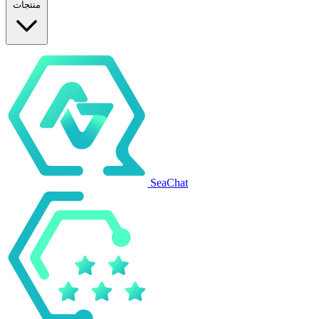
منتجات
SeaChat