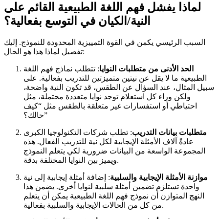
لماذا يفشل فهم اللغة الطبيعية القائم على
النية/الكيان في التوسع بفعالية؟
السبب الرئيسي يكمن في القوة التمييزية المحدودة للنموذج. إليك
تفصيل لماذا هذا هو الحال:
الحد الأدنى من متطلبات النوايا
: تتطلب نماذج فهم اللغة
الطبيعية ما لا يقل عن نيتين متميزتين للتدريب بفعالية. على
سبيل المثال، عند السؤال عن الطقس، قد تكون النية واضحة،
ولكن وراء كل استعلام توجد نوايا متعددة محتملة، مثل
احتياطي أو استفسارات غير متعلقة بالطقس مثل “كيف
حالك؟”
متطلبات بيانات التدريب
: تطلب شركات التكنولوجيا الكبرى
عادةً آلاف الأمثلة الإيجابية لكل نية للتدريب الفعال. هذه
المجموعة الواسعة من البيانات ضرورية لكي يتعلم النموذج
ويميز بين النوايا المختلفة بدقة.
موازنة الأمثلة الإيجابية والسلبية
: إضافة أمثلة إيجابية إلى نية
واحدة تستلزم تضمين أمثلة سلبية لنوايا أخرى. يضمن هذا
النهج المتوازن أن نموذج فهم اللغة الطبيعية يمكن أن يتعلم
من كل من الحالات الإيجابية والسلبية بفعالية.