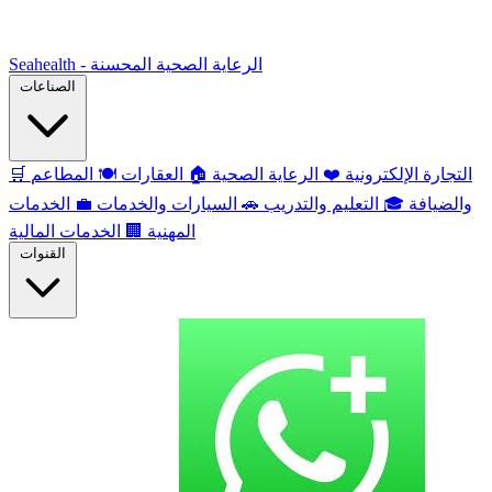
Seahealth - الرعاية الصحية المحسنة
الصناعات
التجارة الإلكترونية
❤️
الرعاية الصحية
🏠
العقارات
🍽️
المطاعم
🛒
والضيافة
🎓
التعليم والتدريب
🚗
السيارات والخدمات
💼
الخدمات
المهنية
🏢
الخدمات المالية
القنوات