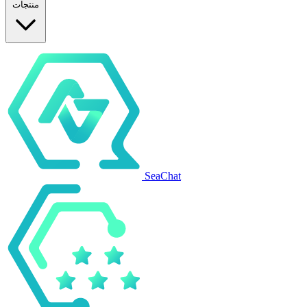
منتجات
SeaChat