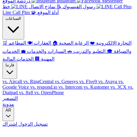
Instagram
دردشة الموقع
رسول الفيسبوك
📝
نماذج الاتصال
خط
أداة الموقع
🧩
Line Call Plus
الصناعات
التجارة الإلكترونية
❤️
الرعاية الصحية
🏠
العقارات
🍽️
المطاعم
🛒
والضيافة
🎓
التعليم والتدريب
🚗
السيارات والخدمات
💼
الخدمات
المهنية
🏢
الخدمات المالية
قارننا
vs. Aircall
vs. RingCentral
vs. Genesys
vs. Five9
vs. Avaya
vs.
Google Voice
vs. respond.io
vs. Intercom
vs. Kustomer
vs. 3CX
vs.
Dialpad
vs. 8x8
vs. OpenPhone
التسعير
مدونة
AR
تسجيل الدخول
اشتراك