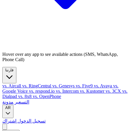
Hover over any app to see available actions (SMS, WhatsApp,
Phone Call)
قارننا
vs. Aircall
vs. RingCentral
vs. Genesys
vs. Five9
vs. Avaya
vs.
Google Voice
vs. respond.io
vs. Intercom
vs. Kustomer
vs. 3CX
vs.
Dialpad
vs. 8x8
vs. OpenPhone
التسعير
مدونة
AR
تسجيل الدخول
اشتراك