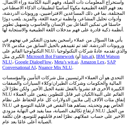
واستخراج المعلومات ذات الصلة، وفهم النية الكامنة وراء الاتصال.
يعد فهم اللغة الطبيعية مكونًا أساسيًا لتطبيقات الذكاء الاصطناعي
المختلفة، بما في ذلك المساعدين الافتراضيين، وروبوتات الدردشة،
وأدوات تحليل المشاعر، وأنظمة ترجمة اللغة، والمزيد. يلعب دورًا
حاسمًا في تمكين التفاعل بين الإنسان والحاسوب وتسهيل تطوير
أنظمة ذكية قادرة على فهم مدخلات اللغة الطبيعية والاستجابة لها.
يأتي هذا السؤال من عملاء راسخين يعيدون التفكير في نهجهم في
IVR وروبوتات الدردشة. لقد تم تقييدهم بالجيل السابق من مكدس
التكنولوجيا القائم على NLU، والذي تقدمه عادةً شركات التكنولوجيا
IBM Watson
),
luis.ai
(أو
Microsoft Bot Framework
الكبرى مثل:
NLU
،
Google DialogFlow
،
Meta’s wit.ai
،
Amazon Lex
،
SAP
Conversational AI
،
Nuance Mix NLU
.
التحدي هو أن العملاء الرئيسيين مثل شركات التأمين والمؤسسات
المالية والحكومات وشركات الطيران/وكلاء السيارات والصفقات
الكبيرة الأخرى قد نشروا بالفعل تقنية الجيل الأخير. ولكن نظرًا لأن
NLU القائم على النية/الكيان غير قابل للتطوير، يتعين على العملاء
إنفاق مئات الآلاف إلى ملايين الدولارات كل عام للحفاظ على نظام
NLU الخاص بهم وتحديثه. يساهم هذا النقص في قابلية التوسع في
ارتفاع تكاليف الصيانة، مما يفيد في النهاية مزودي NLU من الجيل
الأخير على حساب عملائهم. نظرًا لعدم قابليتهم للتوسع، فإن تكلفة
الصيانة أعلى عامًا بعد عام.