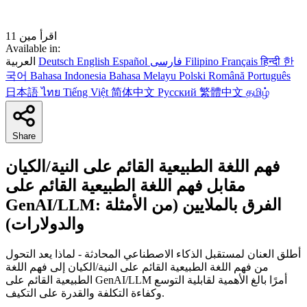
11 اقرأ مين
Available in:
한
हिन्दी
Français
Filipino
فارسی
Español
English
Deutsch
العربية
국어
Bahasa Indonesia
Bahasa Melayu
Polski
Română
Português
日本語
ไทย
Tiếng Việt
简体中文
Русский
繁體中文
தமிழ்
Share
فهم اللغة الطبيعية القائم على النية/الكيان
مقابل فهم اللغة الطبيعية القائم على
GenAI/LLM: الفرق بالملايين (من الأمثلة
والدولارات)
أطلق العنان لمستقبل الذكاء الاصطناعي المحادثة - لماذا يعد التحول
من فهم اللغة الطبيعية القائم على النية/الكيان إلى فهم اللغة
الطبيعية القائم على GenAI/LLM أمرًا بالغ الأهمية لقابلية التوسع
وكفاءة التكلفة والقدرة على التكيف.