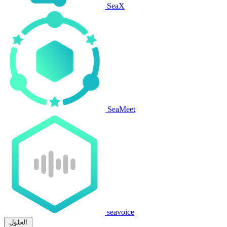
SeaX
SeaMeet
seavoice
الحلول