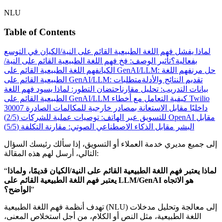
NLU
Table of Contents
لماذا يفشل فهم اللغة الطبيعية القائم على النية/الكيان في التوسع
بفعالية؟
تأثير الوصف: فخ فهم اللغة الطبيعية القائم على النية/
فهم اللغة الطبيعية القائم على GenAI/LLM: حل مرن
فهم اللغة
الكيان
الطبيعية القائم على GenAI/LLM: تقديم النتائج والأدلة
متطلبات
بيانات التدريب: تحليل مقارن
احتضان التطور: لماذا يسود فهم اللغة
كيفية التعامل مع أخطاء Twilio
الطبيعية القائم على GenAI/LLM
داخليًا مقابل الاستعانة بمصادر خارجية للمكالمات الصادرة
30007
OpenAI مقابل
للتسويق عبر الهاتف: توصيات عملية للشركات (2/5)
البشر مقابل الذكاء الاصطناعي الصوتي: مقارنة التكلفة (5/5)
إلى جميع مديري خدمة العملاء أو التسويق، إذا سألك رئيسك السؤال
التالي، أرسل لهم هذه المقالة:
لماذا يعتبر فهم اللغة الطبيعية القائم على النية/الكيان قديمًا، ولماذا
“
يعتبر فهم اللغة الطبيعية القائم على LLM/GenAI هو الاتجاه
”
الواضح؟
تهدف أنظمة فهم اللغة الطبيعية (NLU) إلى معالجة وتحليل مدخلات
اللغة الطبيعية، مثل النص أو الكلام، من أجل استخلاص المعنى،