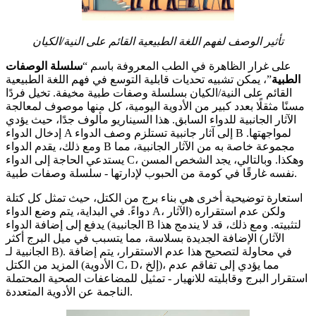
تأثير الوصف لفهم اللغة الطبيعية القائم على النية/الكيان
على غرار الظاهرة في الطب المعروفة باسم “
سلسلة الوصفات
الطبية
”، يمكن تشبيه تحديات قابلية التوسع في فهم اللغة الطبيعية
القائم على النية/الكيان بسلسلة وصفات طبية مخيفة. تخيل فردًا
مسنًا مثقلًا بعدد كبير من الأدوية اليومية، كل منها موصوف لمعالجة
الآثار الجانبية للدواء السابق. هذا السيناريو مألوف جدًا، حيث يؤدي
إدخال الدواء A إلى آثار جانبية تستلزم وصف الدواء B لمواجهتها.
ومع ذلك، يقدم الدواء B مجموعة خاصة به من الآثار الجانبية، مما
يستدعي الحاجة إلى الدواء C، وهكذا. وبالتالي، يجد الشخص المسن
نفسه غارقًا في كومة من الحبوب لإدارتها - سلسلة وصفات طبية.
استعارة توضيحية أخرى هي بناء برج من الكتل، حيث تمثل كل كتلة
دواءً. في البداية، يتم وضع الدواء A، ولكن عدم استقراره (الآثار
الجانبية) يدفع إلى إضافة الدواء B لتثبيته. ومع ذلك، قد لا يندمج هذا
الإضافة الجديدة بسلاسة، مما يتسبب في ميل البرج أكثر (الآثار
الجانبية لـ B). في محاولة لتصحيح هذا عدم الاستقرار، يتم إضافة
المزيد من الكتل (الأدوية C، D، إلخ)، مما يؤدي إلى تفاقم عدم
استقرار البرج وقابليته للانهيار - تمثيل للمضاعفات الصحية المحتملة
الناجمة عن الأدوية المتعددة.