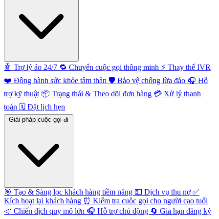
🤖
Trợ lý ảo 24/7
🔁
Chuyển cuộc gọi thông minh
⚡️
Thay thế IVR
❤️
Đồng hành sức khỏe tâm thần
🛡️
Bảo vệ chống lừa đảo
🎧
Hỗ
trợ kỹ thuật
📦
Trạng thái & Theo dõi đơn hàng
💳
Xử lý thanh
toán
🗓️
Đặt lịch hẹn
Giải pháp cuộc gọi đi
🎯
Tạo & Sàng lọc khách hàng tiềm năng
💵
Dịch vụ thu nợ
✅
Kích hoạt lại khách hàng
⏰
Kiểm tra cuộc gọi cho người cao tuổi
📣
Chiến dịch quy mô lớn
🎧
Hỗ trợ chủ động
🔄
Gia hạn đăng ký