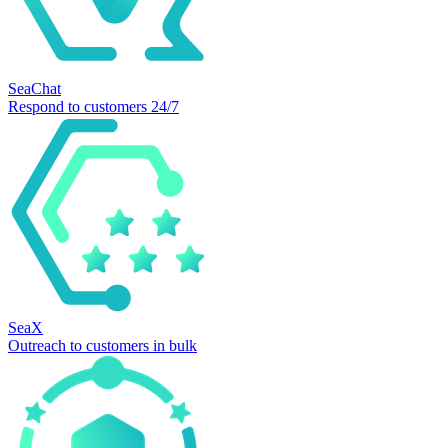
SeaChat
Respond to customers 24/7
SeaX
Outreach to customers in bulk