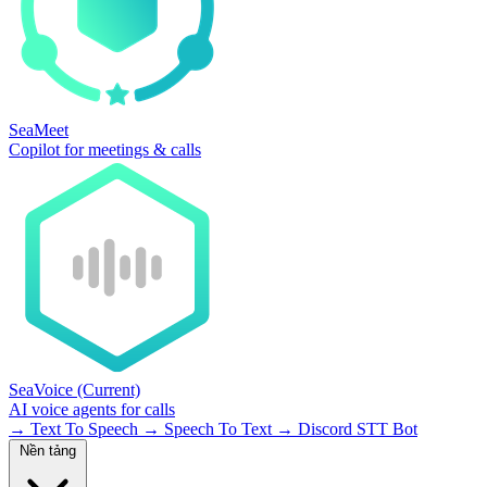
SeaMeet
Copilot for meetings & calls
SeaVoice
(Current)
AI voice agents for calls
→
Text To Speech
→
Speech To Text
→
Discord STT Bot
Nền tảng