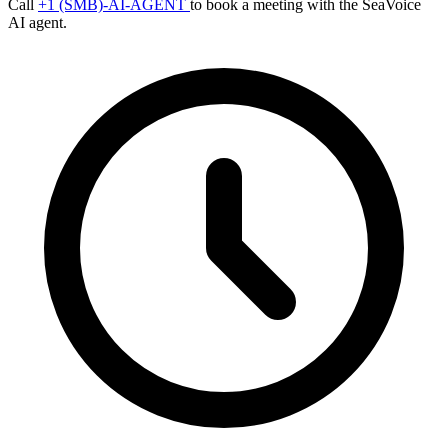
Call
+1 (SMB)-AI-AGENT
to book a meeting with the SeaVoice
AI agent.