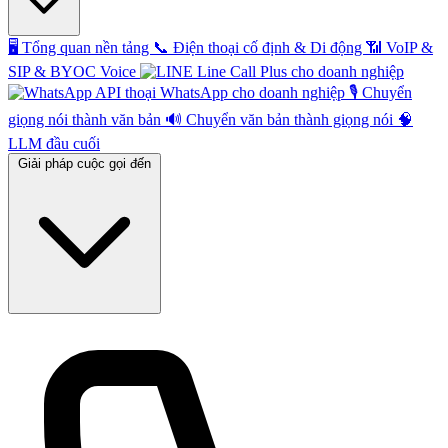
🖥️
Tổng quan nền tảng
📞
Điện thoại cố định & Di động
📶
VoIP &
SIP & BYOC Voice
Line Call Plus cho doanh nghiệp
API thoại WhatsApp cho doanh nghiệp
🎙️
Chuyển
giọng nói thành văn bản
🔊
Chuyển văn bản thành giọng nói
🧠
LLM đầu cuối
Giải pháp cuộc gọi đến