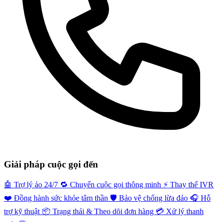
Giải pháp cuộc gọi đến
🤖
Trợ lý ảo 24/7
🔁
Chuyển cuộc gọi thông minh
⚡️
Thay thế IVR
❤️
Đồng hành sức khỏe tâm thần
🛡️
Bảo vệ chống lừa đảo
🎧
Hỗ
trợ kỹ thuật
📦
Trạng thái & Theo dõi đơn hàng
💳
Xử lý thanh