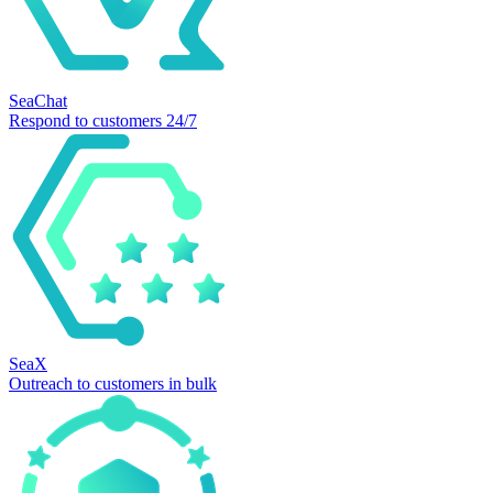
SeaChat
Respond to customers 24/7
SeaX
Outreach to customers in bulk