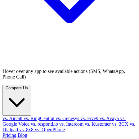
Hover over any app to see available actions (SMS, WhatsApp,
Phone Call)
Compare Us
vs. Aircall
vs. RingCentral
vs. Genesys
vs. Five9
vs. Avaya
vs.
Google Voice
vs. respond.io
vs. Intercom
vs. Kustomer
vs. 3CX
vs.
Dialpad
vs. 8x8
vs. OpenPhone
Pricing
Blog