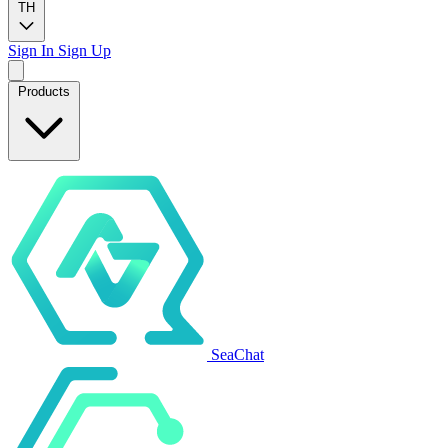
TH
Sign In
Sign Up
Products
SeaChat