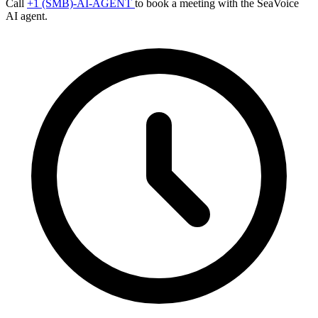
Call
+1 (SMB)-AI-AGENT
to book a meeting with the SeaVoice
AI agent.