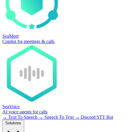
SeaMeet
Copilot for meetings & calls
SeaVoice
AI voice agents for calls
→
Text To Speech
→
Speech To Text
→
Discord STT Bot
Solutions