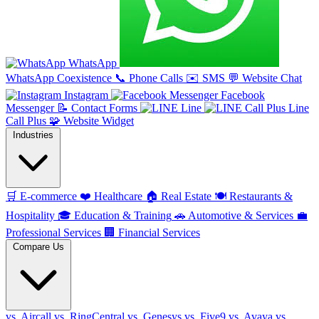
WhatsApp
WhatsApp Coexistence
📞
Phone Calls
✉️
SMS
💬
Website Chat
Instagram
Facebook
Messenger
📝
Contact Forms
Line
Line
Call Plus
🧩
Website Widget
Industries
🛒
E-commerce
❤️
Healthcare
🏠
Real Estate
🍽️
Restaurants &
Hospitality
🎓
Education & Training
🚗
Automotive & Services
💼
Professional Services
🏢
Financial Services
Compare Us
vs. Aircall
vs. RingCentral
vs. Genesys
vs. Five9
vs. Avaya
vs.