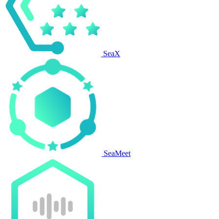
SeaX
SeaMeet