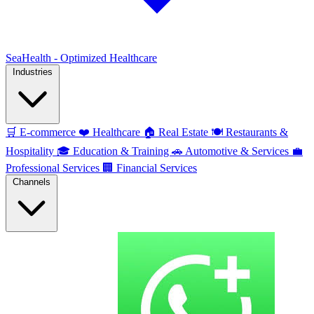
SeaHealth - Optimized Healthcare
Industries
🛒
E-commerce
❤️
Healthcare
🏠
Real Estate
🍽️
Restaurants &
Hospitality
🎓
Education & Training
🚗
Automotive & Services
💼
Professional Services
🏢
Financial Services
Channels