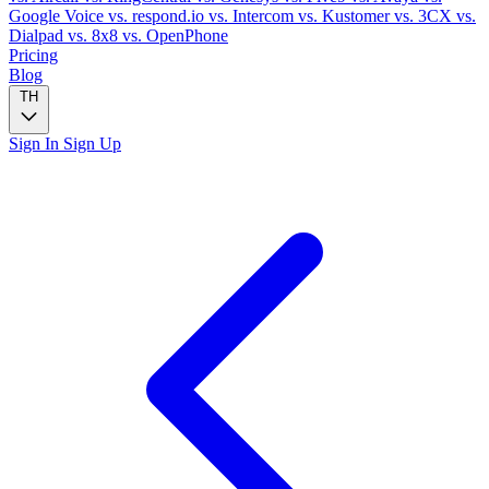
Google Voice
vs. respond.io
vs. Intercom
vs. Kustomer
vs. 3CX
vs.
Dialpad
vs. 8x8
vs. OpenPhone
Pricing
Blog
TH
Sign In
Sign Up