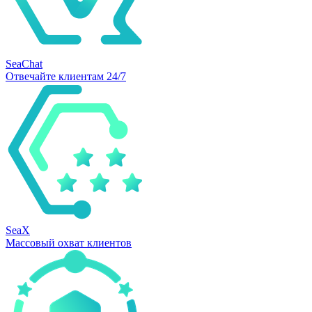
SeaChat
Отвечайте клиентам 24/7
SeaX
Массовый охват клиентов