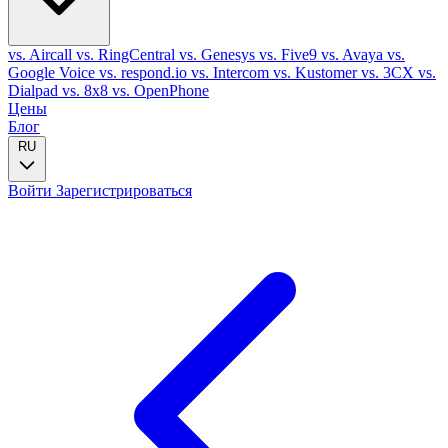
vs. Aircall
vs. RingCentral
vs. Genesys
vs. Five9
vs. Avaya
vs.
Google Voice
vs. respond.io
vs. Intercom
vs. Kustomer
vs. 3CX
vs.
Dialpad
vs. 8x8
vs. OpenPhone
Цены
Блог
RU
Войти
Зарегистрироваться