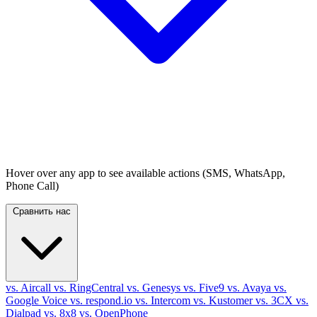
Hover over any app to see available actions (SMS, WhatsApp,
Phone Call)
Сравнить нас
vs. Aircall
vs. RingCentral
vs. Genesys
vs. Five9
vs. Avaya
vs.
Google Voice
vs. respond.io
vs. Intercom
vs. Kustomer
vs. 3CX
vs.
Dialpad
vs. 8x8
vs. OpenPhone