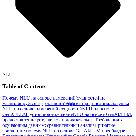
NLU
Table of Contents
Почему NLU на основе намерений/сущностей не
масштабируется эффективно?
Эффект предписания: ловушка
NLU на основе намерений/сущностей
NLU на основе
GenAI/LLM: устойчивое решение
NLU на основе GenAI/LLM:
предоставление результатов и доказательств
Требования к
обучающим данным: сравнительный анализ
Принятие
эволюции: почему NLU на основе GenAI/LLM преобладает