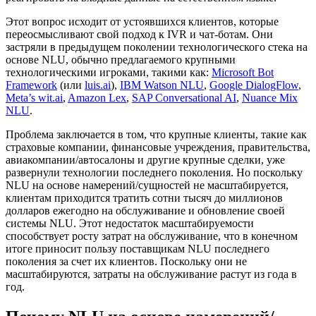
Этот вопрос исходит от устоявшихся клиентов, которые
переосмысливают свой подход к IVR и чат-ботам. Они
застряли в предыдущем поколении технологического стека на
основе NLU, обычно предлагаемого крупными
технологическими игроками, такими как:
Microsoft Bot
Framework
(или
luis.ai
),
IBM Watson NLU
,
Google DialogFlow
,
Meta’s wit.ai
,
Amazon Lex
,
SAP Conversational AI
,
Nuance Mix
NLU
.
Проблема заключается в том, что крупные клиенты, такие как
страховые компании, финансовые учреждения, правительства,
авиакомпании/автосалоны и другие крупные сделки, уже
развернули технологии последнего поколения. Но поскольку
NLU на основе намерений/сущностей не масштабируется,
клиентам приходится тратить сотни тысяч до миллионов
долларов ежегодно на обслуживание и обновление своей
системы NLU. Этот недостаток масштабируемости
способствует росту затрат на обслуживание, что в конечном
итоге приносит пользу поставщикам NLU последнего
поколения за счет их клиентов. Поскольку они не
масштабируются, затраты на обслуживание растут из года в
год.