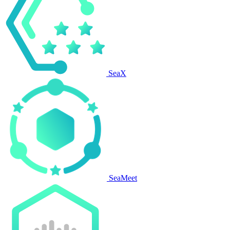
SeaX
SeaMeet