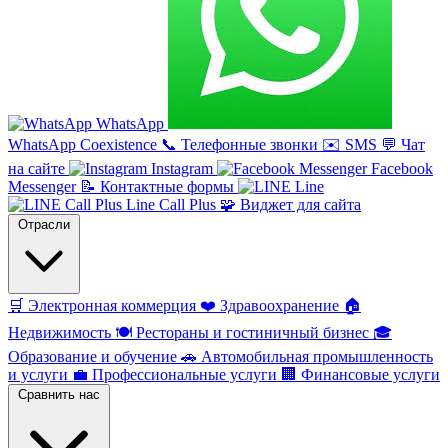
WhatsApp
WhatsApp Coexistence
📞
Телефонные звонки
✉️
SMS
💬
Чат
на сайте
Instagram
Facebook
Messenger
📝
Контактные формы
Line
Line Call Plus
🧩
Виджет для сайта
Отрасли
🛒
Электронная коммерция
❤️
Здравоохранение
🏠
Недвижимость
🍽️
Рестораны и гостиничный бизнес
🎓
Образование и обучение
🚗
Автомобильная промышленность
и услуги
💼
Профессиональные услуги
🏢
Финансовые услуги
Сравнить нас