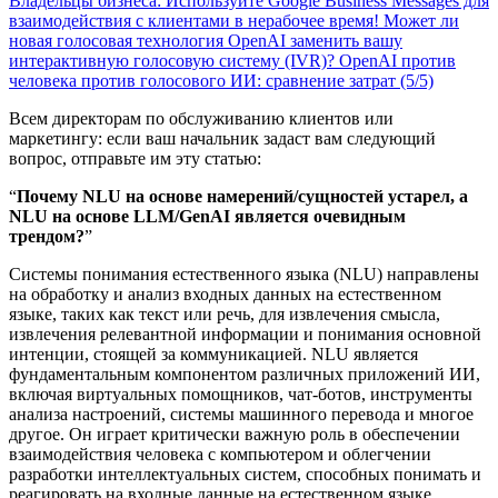
Владельцы бизнеса: Используйте Google Business Messages для
взаимодействия с клиентами в нерабочее время!
Может ли
новая голосовая технология OpenAI заменить вашу
интерактивную голосовую систему (IVR)?
OpenAI против
человека против голосового ИИ: сравнение затрат (5/5)
Всем директорам по обслуживанию клиентов или
маркетингу: если ваш начальник задаст вам следующий
вопрос, отправьте им эту статью:
“
Почему NLU на основе намерений/сущностей устарел, а
NLU на основе LLM/GenAI является очевидным
трендом?
”
Системы понимания естественного языка (NLU) направлены
на обработку и анализ входных данных на естественном
языке, таких как текст или речь, для извлечения смысла,
извлечения релевантной информации и понимания основной
интенции, стоящей за коммуникацией. NLU является
фундаментальным компонентом различных приложений ИИ,
включая виртуальных помощников, чат-ботов, инструменты
анализа настроений, системы машинного перевода и многое
другое. Он играет критически важную роль в обеспечении
взаимодействия человека с компьютером и облегчении
разработки интеллектуальных систем, способных понимать и
реагировать на входные данные на естественном языке.