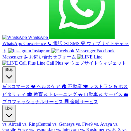
WhatsApp
WhatsApp Coexistence
📞
電話
✉️
SMS
💬
ウェブサイトチャッ
ト
Instagram
Facebook
Messenger
📝
お問い合わせフォーム
Line
Line Call Plus
🧩
ウェブサイトウィジェット
業界
🛒
Eコマース
❤️
ヘルスケア
🏠
不動産
🍽️
レストラン & ホス
ピタリティ
🎓
教育 & トレーニング
🚗
自動車 & サービス
💼
プロフェッショナルサービス
🏢
金融サービス
比較
vs. Aircall
vs. RingCentral
vs. Genesys
vs. Five9
vs. Avaya
vs.
Google Voice
vs. respond.io
vs. Intercom
vs. Kustomer
vs. 3CX
vs.