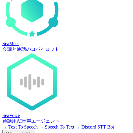
SeaMeet
会議と通話のコパイロット
SeaVoice
通話用AI音声エージェント
→
Text To Speech
→
Speech To Text
→
Discord STT Bot