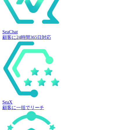
SeaChat
顧客に24時間365日対応
SeaX
顧客に一括でリーチ