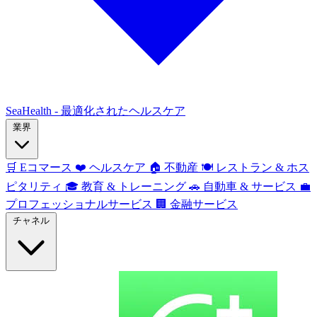
SeaHealth - 最適化されたヘルスケア
業界
🛒
Eコマース
❤️
ヘルスケア
🏠
不動産
🍽️
レストラン & ホス
ピタリティ
🎓
教育 & トレーニング
🚗
自動車 & サービス
💼
プロフェッショナルサービス
🏢
金融サービス
チャネル