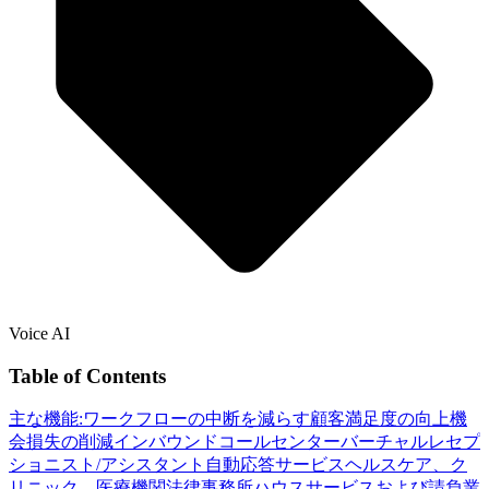
Voice AI
Table of Contents
主な機能:
ワークフローの中断を減らす
顧客満足度の向上
機
会損失の削減
インバウンドコールセンター
バーチャルレセプ
ショニスト/アシスタント
自動応答サービス
ヘルスケア、ク
リニック、医療機関
法律事務所
ハウスサービスおよび請負業