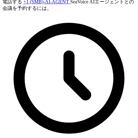
電話する
+1 (SMB)-AI-AGENT
SeaVoice AIエージェントとの
会議を予約するには。