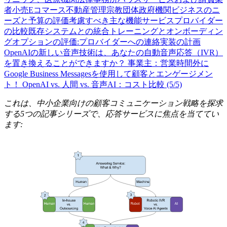
者
小売
Eコマース
不動産管理
宗教団体
政府機関
ビジネスのニ
ーズと予算の評価
考慮すべき主な機能
サービスプロバイダー
の比較
既存システムとの統合
トレーニングとオンボーディン
グ
オプションの評価:
プロバイダーへの連絡
実装の計画
OpenAIの新しい音声技術は、あなたの自動音声応答（IVR）
を置き換えることができますか？
事業主：営業時間外に
Google Business Messagesを使用して顧客とエンゲージメン
ト！
OpenAI vs. 人間 vs. 音声AI：コスト比較 (5/5)
これは、中小企業向けの顧客コミュニケーション戦略を探求
する5つの記事シリーズで、応答サービスに焦点を当ててい
ます: