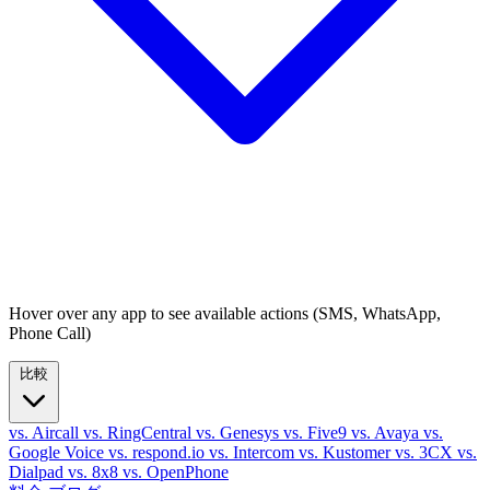
Hover over any app to see available actions (SMS, WhatsApp,
Phone Call)
比較
vs. Aircall
vs. RingCentral
vs. Genesys
vs. Five9
vs. Avaya
vs.
Google Voice
vs. respond.io
vs. Intercom
vs. Kustomer
vs. 3CX
vs.
Dialpad
vs. 8x8
vs. OpenPhone