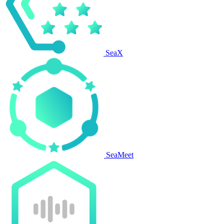
SeaX
SeaMeet