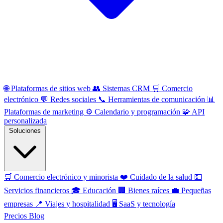
🌐
Plataformas de sitios web
👥
Sistemas CRM
🛒
Comercio
electrónico
💬
Redes sociales
📞
Herramientas de comunicación
📊
Plataformas de marketing
⚙️
Calendario y programación
🧩
API
personalizada
Soluciones
🛒
Comercio electrónico y minorista
❤️
Cuidado de la salud
💵
Servicios financieros
🎓
Educación
🏢
Bienes raíces
💼
Pequeñas
empresas
📍
Viajes y hospitalidad
🖥️
SaaS y tecnología
Precios
Blog