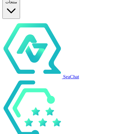
منتجات
SeaChat