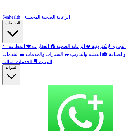
Seahealth - الرعاية الصحية المحسنة
الصناعات
التجارة الإلكترونية
❤️
الرعاية الصحية
🏠
العقارات
🍽️
المطاعم
🛒
والضيافة
🎓
التعليم والتدريب
🚗
السيارات والخدمات
💼
الخدمات
المهنية
🏢
الخدمات المالية
القنوات