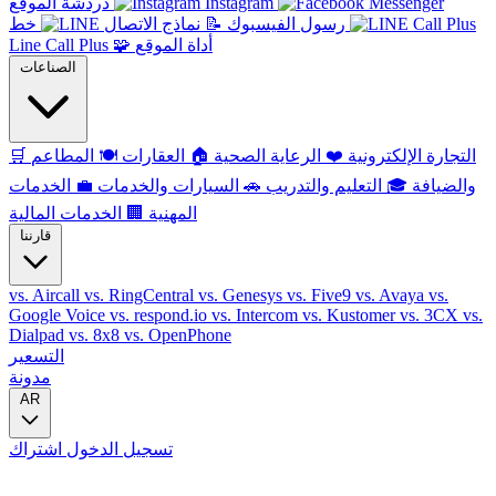
Instagram
دردشة الموقع
رسول الفيسبوك
📝
نماذج الاتصال
خط
أداة الموقع
🧩
Line Call Plus
الصناعات
التجارة الإلكترونية
❤️
الرعاية الصحية
🏠
العقارات
🍽️
المطاعم
🛒
والضيافة
🎓
التعليم والتدريب
🚗
السيارات والخدمات
💼
الخدمات
المهنية
🏢
الخدمات المالية
قارننا
vs. Aircall
vs. RingCentral
vs. Genesys
vs. Five9
vs. Avaya
vs.
Google Voice
vs. respond.io
vs. Intercom
vs. Kustomer
vs. 3CX
vs.
Dialpad
vs. 8x8
vs. OpenPhone
التسعير
مدونة
AR
تسجيل الدخول
اشتراك