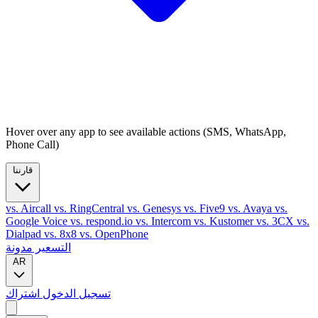
Hover over any app to see available actions (SMS, WhatsApp,
Phone Call)
قارننا
vs. Aircall
vs. RingCentral
vs. Genesys
vs. Five9
vs. Avaya
vs.
Google Voice
vs. respond.io
vs. Intercom
vs. Kustomer
vs. 3CX
vs.
Dialpad
vs. 8x8
vs. OpenPhone
التسعير
مدونة
AR
تسجيل الدخول
اشتراك