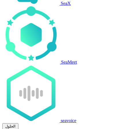
SeaX
SeaMeet
seavoice
الحلول