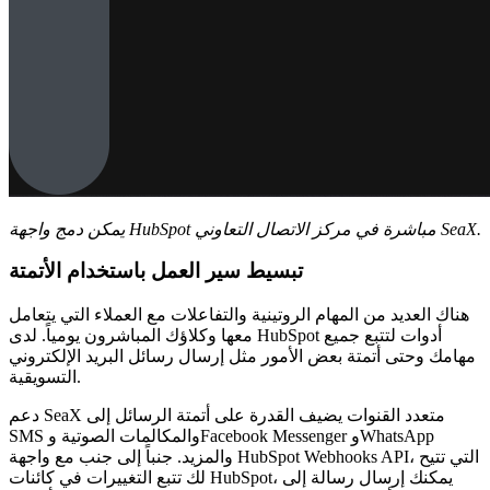
يمكن دمج واجهة HubSpot مباشرة في مركز الاتصال التعاوني SeaX.
تبسيط سير العمل باستخدام الأتمتة
هناك العديد من المهام الروتينية والتفاعلات مع العملاء التي يتعامل
معها وكلاؤك المباشرون يومياً. لدى HubSpot أدوات لتتبع جميع
مهامك وحتى أتمتة بعض الأمور مثل إرسال رسائل البريد الإلكتروني
التسويقية.
دعم SeaX متعدد القنوات يضيف القدرة على أتمتة الرسائل إلى
SMS والمكالمات الصوتية وFacebook Messenger وWhatsApp
والمزيد. جنباً إلى جنب مع واجهة HubSpot Webhooks API، التي تتيح
لك تتبع التغييرات في كائنات HubSpot، يمكنك إرسال رسالة إلى