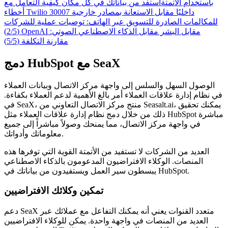
باستخدام الأتمتة
استفد من بياناتك في كل مكان
كيفية التعامل مع
داخليًا مقابل الاستعانة بمصادر خارجية
أخطاء Twilio 30007
للمكالمات الصادرة للتسويق عبر الهاتف: توصيات عملية للشركات
OpenAI مقابل البشر مقابل الذكاء الاصطناعي الصوتي:
(2/5)
مقارنة التكلفة (5/5)
دمج HubSpot مع SeaX
الوصول السهل والسلس إلى واجهة مركز الاتصال وبيانات العملاء
في نظام إدارة علاقات العملاء أمر بالغ الأهمية لدعم العملاء بكفاءة.
في SeaX، منتج مركز الاتصال التعاوني من Seasalt.ai، يمكنك تحقيق
ذلك من خلال دمج نظام إدارة علاقات العملاء مثل HubSpot مباشرة
في واجهة مركز الاتصال، مما يمنحك وصولاً مباشراً إلى جميع
معلوماتك وأدواتك.
العديد من الشركات لا تستفيد من الأتمتة القوية التي توفرها هذه
المنصات. الوكلاء الافتراضيون المدعومون بالذكاء الاصطناعي
يبسطون سير العمل ويستفيدون من بياناتك في HubSpot.
تمكين وكلائك الافتراضيين
دعم SeaX متعدد القنوات يعني أنه يمكنك التفاعل مع عملائك عبر
العديد من المنصات في واجهة واحدة. يمكن للوكلاء الافتراضيين