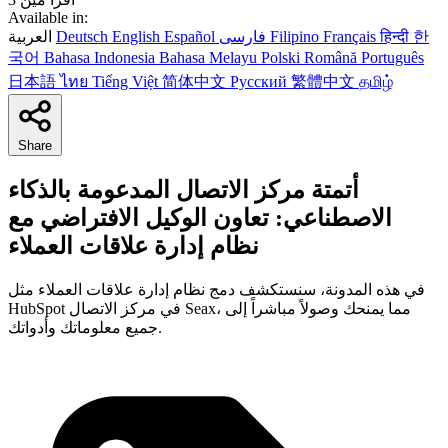
Available in:
한
हिन्दी
Français
Filipino
فارسی
Español
English
Deutsch
العربية
국어
Bahasa Indonesia
Bahasa Melayu
Polski
Română
Português
日本語
ไทย
Tiếng Việt
简体中文
Русский
繁體中文
தமிழ்
Share
أتمتة مركز الاتصال المدعومة بالذكاء
الاصطناعي: تعاون الوكيل الافتراضي مع
نظام إدارة علاقات العملاء
في هذه المدونة، سنستكشف دمج نظام إدارة علاقات العملاء مثل
HubSpot في مركز الاتصال Seax، مما يمنحك وصولاً مباشراً إلى
جميع معلوماتك وأدواتك.