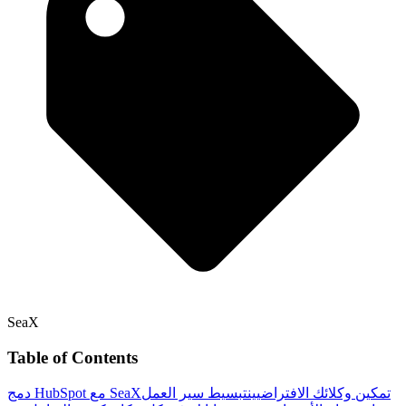
SeaX
Table of Contents
تمكين وكلائك الافتراضيين
تبسيط سير العمل
دمج HubSpot مع SeaX