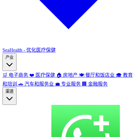
SeaHealth - 优化医疗保健
产业
🛒
电子商务
❤️
医疗保健
🏠
房地产
🍽️
餐厅和饭店业
🎓
教育
和培训
🚗
汽车和服务业
💼
专业服务
🏢
金融服务
渠道