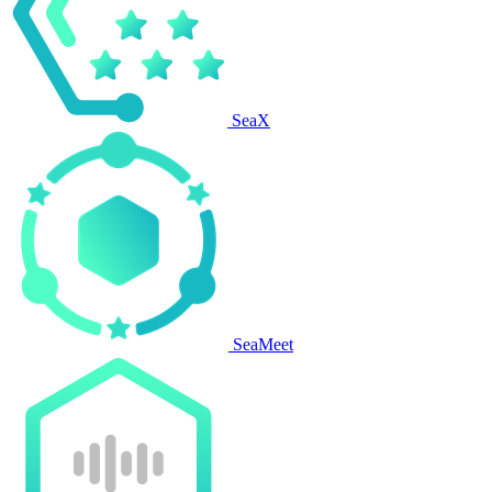
SeaX
SeaMeet