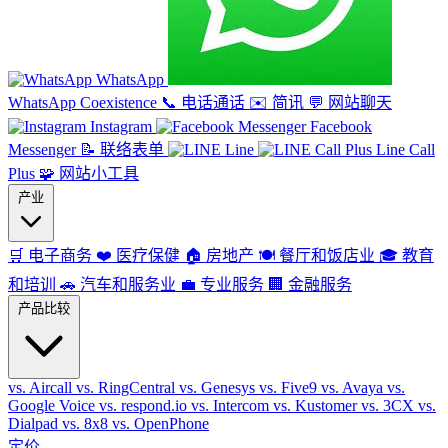
WhatsApp
WhatsApp Coexistence
📞
电话通话
✉️
简讯
💬
网站聊天
Instagram
Facebook
Messenger
📝
联络表单
Line
Line Call
Plus
🧩
网站小工具
产业
🛒
电子商务
❤️
医疗保健
🏠
房地产
🍽️
餐厅和饭店业
🎓
教育
和培训
🚗
汽车和服务业
💼
专业服务
🏢
金融服务
产品比较
vs. Aircall
vs. RingCentral
vs. Genesys
vs. Five9
vs. Avaya
vs.
Google Voice
vs. respond.io
vs. Intercom
vs. Kustomer
vs. 3CX
vs.
Dialpad
vs. 8x8
vs. OpenPhone
定价