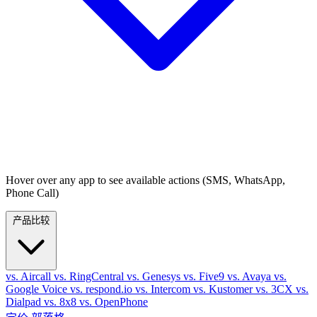
Hover over any app to see available actions (SMS, WhatsApp,
Phone Call)
产品比较
vs. Aircall
vs. RingCentral
vs. Genesys
vs. Five9
vs. Avaya
vs.
Google Voice
vs. respond.io
vs. Intercom
vs. Kustomer
vs. 3CX
vs.
Dialpad
vs. 8x8
vs. OpenPhone