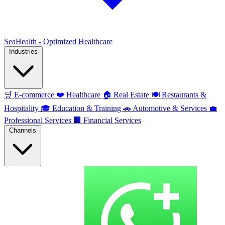
SeaHealth - Optimized Healthcare
Industries
🛒
E-commerce
❤️
Healthcare
🏠
Real Estate
🍽️
Restaurants &
Hospitality
🎓
Education & Training
🚗
Automotive & Services
💼
Professional Services
🏢
Financial Services
Channels