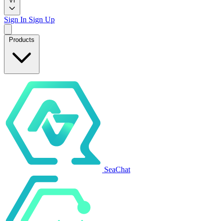
VI
Sign In
Sign Up
Products
SeaChat