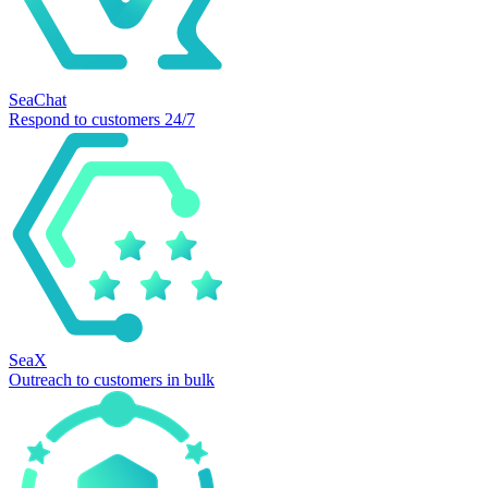
SeaChat
Respond to customers 24/7
SeaX
Outreach to customers in bulk