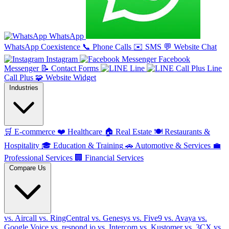
WhatsApp
WhatsApp Coexistence
📞
Phone Calls
✉️
SMS
💬
Website Chat
Instagram
Facebook
Messenger
📝
Contact Forms
Line
Line
Call Plus
🧩
Website Widget
Industries
🛒
E-commerce
❤️
Healthcare
🏠
Real Estate
🍽️
Restaurants &
Hospitality
🎓
Education & Training
🚗
Automotive & Services
💼
Professional Services
🏢
Financial Services
Compare Us
vs. Aircall
vs. RingCentral
vs. Genesys
vs. Five9
vs. Avaya
vs.
Google Voice
vs. respond.io
vs. Intercom
vs. Kustomer
vs. 3CX
vs.