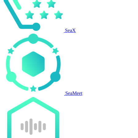
SeaX
SeaMeet