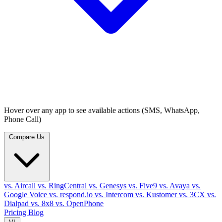
Hover over any app to see available actions (SMS, WhatsApp,
Phone Call)
Compare Us
vs. Aircall
vs. RingCentral
vs. Genesys
vs. Five9
vs. Avaya
vs.
Google Voice
vs. respond.io
vs. Intercom
vs. Kustomer
vs. 3CX
vs.
Dialpad
vs. 8x8
vs. OpenPhone
Pricing
Blog