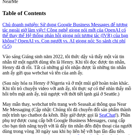
NearMe
Table of Contents
Chủ doanh nghiệp: Sử dụng Google Business Messages để tương
tác ngoài giờ làm việc!
Công nghệ giọng nói mới của OpenAI có
thể thay thế Hệ thống phản hồi giọng nói tương tác (IVR) của bạn
không?
OpenAI vs. Con người vs. AI giọng nói: So sánh chi phí
(5/5)
Vào sáng Giáng sinh năm 2022, tôi thức dậy và thấy một vài tin
nhắn từ một người dùng tên là Henry. Khi tôi đọc được tin nhắn,
Henry đã đi rồi. Tất cả những gì tôi nhận được là những tin nhắn
anh ấy gửi qua webchat và tên của anh ấy.
(Sau này hóa ra Henry ở Nigeria và ở một múi giờ hoàn toàn khác.
Khi tôi trò chuyện video với anh ấy, tôi thực sự có thể nhìn thấy mồ
hôi trên mặt anh ấy, trái ngược với thời tiết lạnh giá ở Seattle.)
May mắn thay, webchat trên trang web Seasalt.ai thông qua Near
Me Messaging (Cập nhật: Chúng tôi đã chuyển đổi sản phẩm thành
một trình tạo chatbot đa kênh. Bây giờ được gọi là
SeaChat
!). Phần
phụ trợ được cung cấp bởi Google Business Messages, cung cấp
cho bạn tính năng tuyệt vời là đẩy tin nhắn đến điện thoại của người
dùng trong vòng 30 ngày sau khi họ liên hệ với bạn lần đầu tiên.