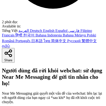
2 phút đọc
Available in:
Tiếng Việt
العربية
Deutsch
English
Español
فارسی
Filipino
Français
हिन्दी
한국어
Bahasa Indonesia
Bahasa Melayu
Polski
Română
Português
日本語
ไทย
简体中文
Русский
繁體中文
தமிழ்
Share
Người dùng đã rời khỏi webchat: sử dụng
Near Me Messaging để gửi tin nhắn cho
họ!
Near Me Messaging giải quyết một vấn đề của webchat: liên lạc lại
với người dùng của bạn ngay cả *sau khi* họ đã rời khỏi cuộc trò
chuyện.