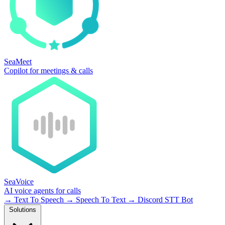
SeaMeet
Copilot for meetings & calls
SeaVoice
AI voice agents for calls
→
Text To Speech
→
Speech To Text
→
Discord STT Bot
Solutions