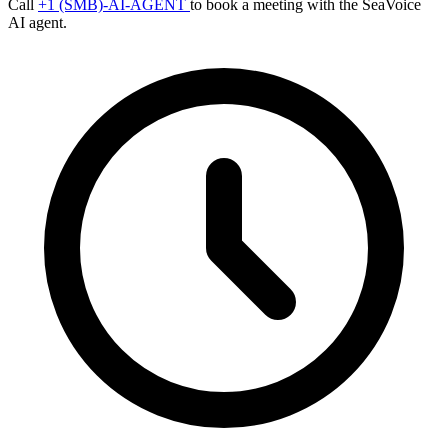
Call
+1 (SMB)-AI-AGENT
to book a meeting with the SeaVoice
AI agent.