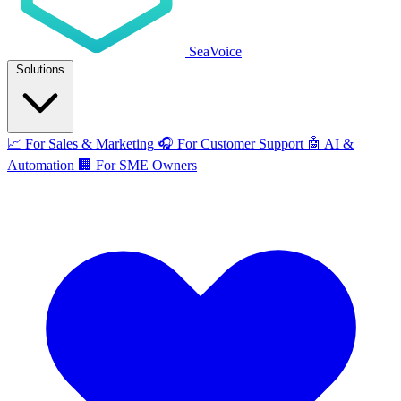
SeaVoice
Solutions
📈
For Sales & Marketing
🎧
For Customer Support
🤖
AI &
Automation
🏢
For SME Owners