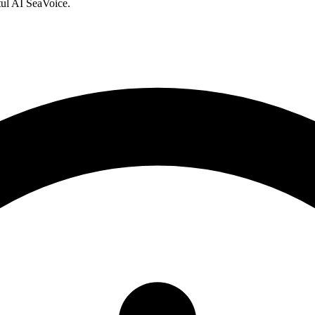
tul AI SeaVoice.