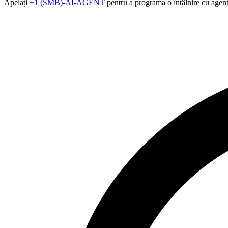
Apelați
+1 (SMB)-AI-AGENT
pentru a programa o întâlnire cu agen