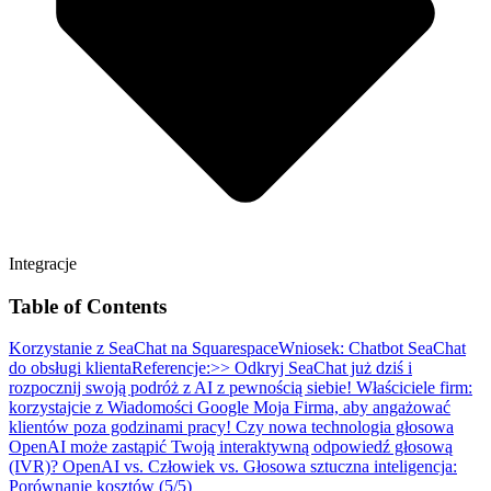
Integracje
Table of Contents
Korzystanie z SeaChat na Squarespace
Wniosek: Chatbot SeaChat
do obsługi klienta
Referencje:
>> Odkryj SeaChat już dziś i
rozpocznij swoją podróż z AI z pewnością siebie!
Właściciele firm:
korzystajcie z Wiadomości Google Moja Firma, aby angażować
klientów poza godzinami pracy!
Czy nowa technologia głosowa
OpenAI może zastąpić Twoją interaktywną odpowiedź głosową
(IVR)?
OpenAI vs. Człowiek vs. Głosowa sztuczna inteligencja:
Porównanie kosztów (5/5)