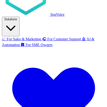
SeaVoice
Solutions
📈
For Sales & Marketing
🎧
For Customer Support
🤖
AI &
Automation
🏢
For SME Owners