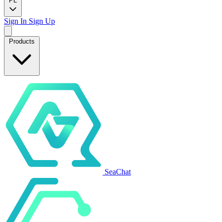
PL
Sign In
Sign Up
Products
SeaChat