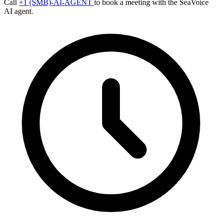
Call
+1 (SMB)-AI-AGENT
to book a meeting with the SeaVoice
AI agent.