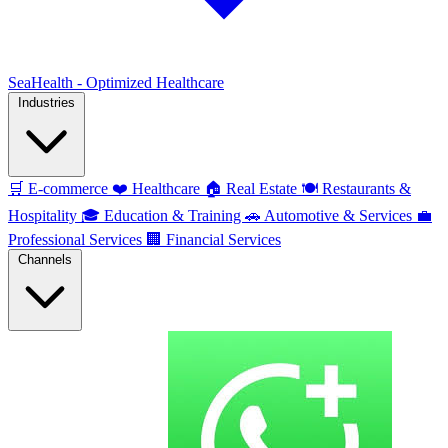
SeaHealth - Optimized Healthcare
Industries
🛒
E-commerce
❤️
Healthcare
🏠
Real Estate
🍽️
Restaurants &
Hospitality
🎓
Education & Training
🚗
Automotive & Services
💼
Professional Services
🏢
Financial Services
Channels