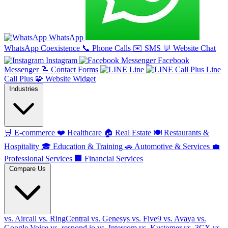
WhatsApp
WhatsApp Coexistence
📞
Phone Calls
✉️
SMS
💬
Website Chat
Instagram
Facebook
Messenger
📝
Contact Forms
Line
Line
Call Plus
🧩
Website Widget
Industries
🛒
E-commerce
❤️
Healthcare
🏠
Real Estate
🍽️
Restaurants &
Hospitality
🎓
Education & Training
🚗
Automotive & Services
💼
Professional Services
🏢
Financial Services
Compare Us
vs. Aircall
vs. RingCentral
vs. Genesys
vs. Five9
vs. Avaya
vs.
Google Voice
vs. respond.io
vs. Intercom
vs. Kustomer
vs. 3CX
vs.