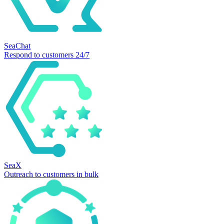
SeaChat
Respond to customers 24/7
SeaX
Outreach to customers in bulk