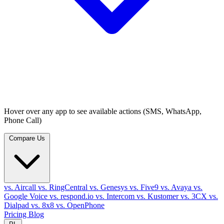
Hover over any app to see available actions (SMS, WhatsApp,
Phone Call)
Compare Us
vs. Aircall
vs. RingCentral
vs. Genesys
vs. Five9
vs. Avaya
vs.
Google Voice
vs. respond.io
vs. Intercom
vs. Kustomer
vs. 3CX
vs.
Dialpad
vs. 8x8
vs. OpenPhone
Pricing
Blog