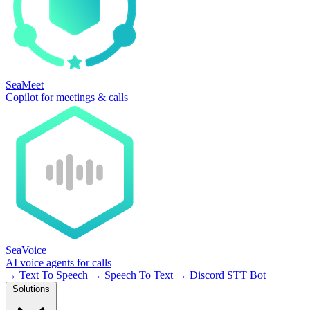
SeaMeet
Copilot for meetings & calls
SeaVoice
AI voice agents for calls
→
Text To Speech
→
Speech To Text
→
Discord STT Bot
Solutions