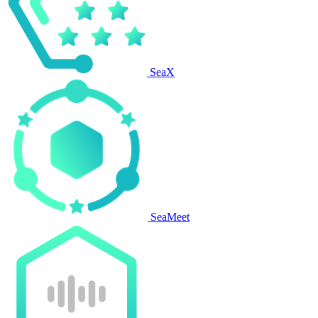
SeaX
SeaMeet