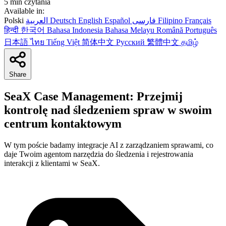
5 min czytania
Available in:
Polski
العربية
Deutsch
English
Español
فارسی
Filipino
Français
हिन्दी
한국어
Bahasa Indonesia
Bahasa Melayu
Română
Português
日本語
ไทย
Tiếng Việt
简体中文
Русский
繁體中文
தமிழ்
Share
SeaX Case Management: Przejmij
kontrolę nad śledzeniem spraw w swoim
centrum kontaktowym
W tym poście badamy integracje AI z zarządzaniem sprawami, co
daje Twoim agentom narzędzia do śledzenia i rejestrowania
interakcji z klientami w SeaX.