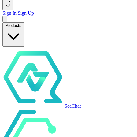
PL
Sign In
Sign Up
Products
SeaChat