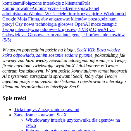
kontaktami
Połączone interakcje z klientami
Pola
konfigurowalne
Automatyczne śledzenie spraw
Panel
administratora
Webinar
Właściciele firm: korzystajcie z Wiadomości
Google Moja Firma, aby angażować klientów poza godzinami
pracy!
Czy nowa technologia głosowa OpenAI może zastąpić
Twoją interaktywną odpowiedź głosową (IVR)?
OpenAI vs.
Człowiek vs. Głosowa sztuczna inteligencja: Porównanie kosztów
(5/5)
W naszym poprzednim poście na blogu,
SeaX KB: Baza wiedzy,
która odpowiada, zanim zostanie zadane pytanie
, pokazaliśmy, jak
wewnętrzna baza wiedzy Seasalt.ai udostępnia informacje o Twojej
firmie agentom, zwiększając wydajność i dokładność w Twoim
centrum kontaktowym. W tym poście kontynuujemy temat integracji
AI z systemem zarządzania sprawami SeaX, który daje Twoim
agentom potężne narzędzia do śledzenia i rejestrowania interakcji z
klientami bezpośrednio w interfejsie SeaX.
Spis treści
Ticketing vs Zarządzanie sprawami
Zarządzanie sprawami SeaX
Wbudowany interfejs użytkownika dla agentów na
żywo
Potężne automatyczne wyszukiwanie