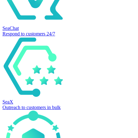
SeaChat
Respond to customers 24/7
SeaX
Outreach to customers in bulk