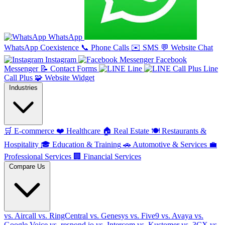
WhatsApp
WhatsApp Coexistence
📞
Phone Calls
✉️
SMS
💬
Website Chat
Instagram
Facebook
Messenger
📝
Contact Forms
Line
Line
Call Plus
🧩
Website Widget
Industries
🛒
E-commerce
❤️
Healthcare
🏠
Real Estate
🍽️
Restaurants &
Hospitality
🎓
Education & Training
🚗
Automotive & Services
💼
Professional Services
🏢
Financial Services
Compare Us
vs. Aircall
vs. RingCentral
vs. Genesys
vs. Five9
vs. Avaya
vs.
Google Voice
vs. respond.io
vs. Intercom
vs. Kustomer
vs. 3CX
vs.