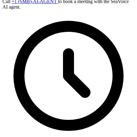
Call
+1 (SMB)-AI-AGENT
to book a meeting with the SeaVoice
AI agent.