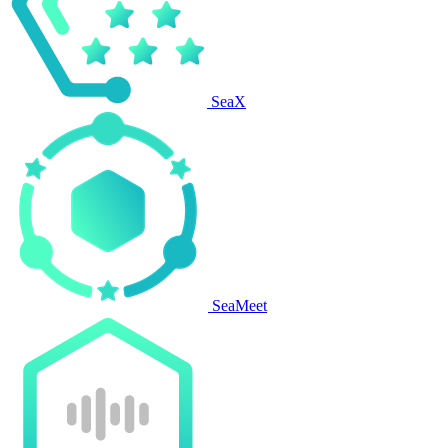
SeaX
SeaMeet