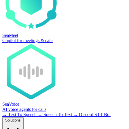
SeaMeet
Copilot for meetings & calls
SeaVoice
AI voice agents for calls
→
Text To Speech
→
Speech To Text
→
Discord STT Bot
Solutions