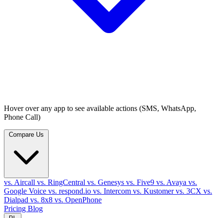
Hover over any app to see available actions (SMS, WhatsApp,
Phone Call)
Compare Us
vs. Aircall
vs. RingCentral
vs. Genesys
vs. Five9
vs. Avaya
vs.
Google Voice
vs. respond.io
vs. Intercom
vs. Kustomer
vs. 3CX
vs.
Dialpad
vs. 8x8
vs. OpenPhone
Pricing
Blog