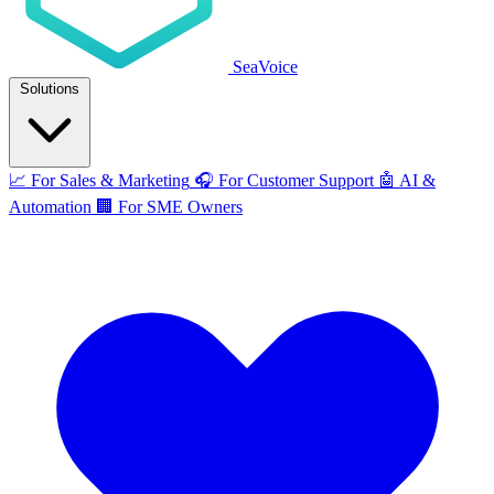
SeaVoice
Solutions
📈
For Sales & Marketing
🎧
For Customer Support
🤖
AI &
Automation
🏢
For SME Owners