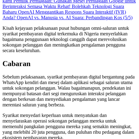
kami
Pemilik Perniagaan: Gunakan Mesej Perniagaan Google untuk
Berinteraksi Semasa Waktu Rehat!
Bolehkah Teknologi Suara
Baharu OpenAI Menggantikan Respons Suara Interaktif (IVR)
Anda?
OpenAI vs. Manusia vs. AI Suara: Perbandingan Kos (5/5)
Kisah kejayaan pelaksanaan pusat hubungan omni-saluran untuk
syarikat pembayaran digital terkemuka di Nigeria menyerlahkan
bagaimana penggunaan teknologi canggih dapat merevolusikan
sokongan pelanggan dan meningkatkan pengalaman pengguna
secara keseluruhan.
Cabaran
Sebelum pelaksanaan, syarikat pembayaran digital bergantung pada
WhatsApp kendiri dan mesej dalam aplikasi sebagai saluran utama
untuk sokongan pelanggan. Walau bagaimanapun, pendekatan ini
mempunyai batasan dari segi menguruskan interaksi pelanggan
dengan berkesan dan menyediakan pengalaman yang lancar
merentasi saluran yang berbeza.
Syarikat menyedari keperluan untuk menyatukan dan
menyelaraskan operasi sokongan pelanggan mereka untuk
memenuhi pangkalan pengguna mereka yang semakin meningkat,
yang melebihi 20 juta pengguna, dan puluhan ribu pedagang dalam
ekosistem pembayaran mereka.