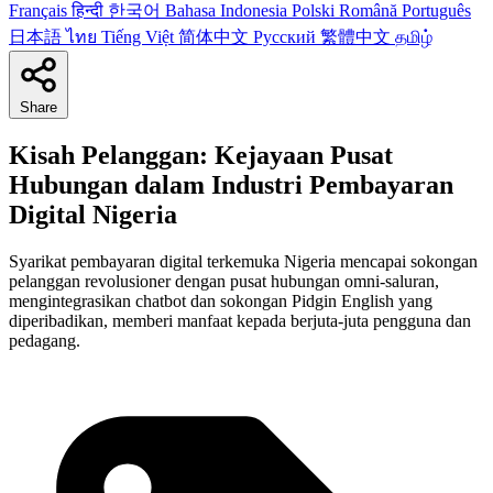
Français
हिन्दी
한국어
Bahasa Indonesia
Polski
Română
Português
日本語
ไทย
Tiếng Việt
简体中文
Русский
繁體中文
தமிழ்
Share
Kisah Pelanggan: Kejayaan Pusat
Hubungan dalam Industri Pembayaran
Digital Nigeria
Syarikat pembayaran digital terkemuka Nigeria mencapai sokongan
pelanggan revolusioner dengan pusat hubungan omni-saluran,
mengintegrasikan chatbot dan sokongan Pidgin English yang
diperibadikan, memberi manfaat kepada berjuta-juta pengguna dan
pedagang.