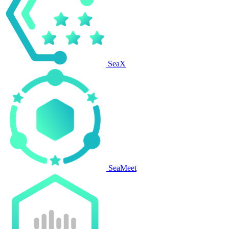
SeaX
SeaMeet