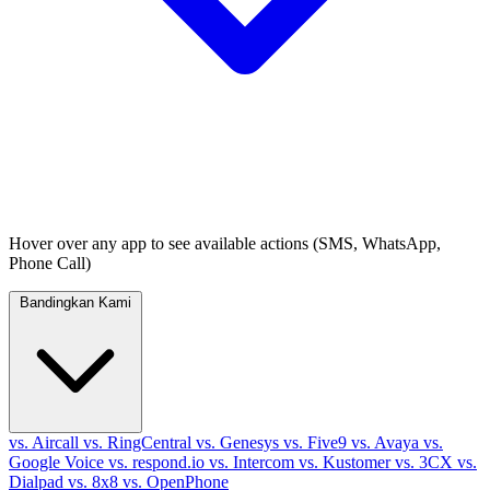
Hover over any app to see available actions (SMS, WhatsApp,
Phone Call)
Bandingkan Kami
vs. Aircall
vs. RingCentral
vs. Genesys
vs. Five9
vs. Avaya
vs.
Google Voice
vs. respond.io
vs. Intercom
vs. Kustomer
vs. 3CX
vs.
Dialpad
vs. 8x8
vs. OpenPhone