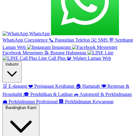
WhatsApp
WhatsApp Coexistence
📞
Panggilan Telefon
✉️
SMS
💬
Sembang
Laman Web
Instagram
Facebook Messenger
📝
Borang Hubungan
Line
Line Call Plus
🧩
Widget Laman Web
Industri
🛒
E-dagang
❤️
Penjagaan Kesihatan
🏠
Hartanah
🍽️
Restoran &
Hospitaliti
🎓
Pendidikan & Latihan
🚗
Automotif & Perkhidmatan
💼
Perkhidmatan Profesional
🏢
Perkhidmatan Kewangan
Bandingkan Kami