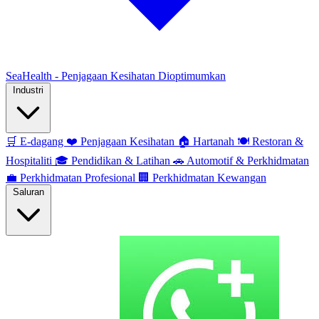
SeaHealth - Penjagaan Kesihatan Dioptimumkan
Industri
🛒
E-dagang
❤️
Penjagaan Kesihatan
🏠
Hartanah
🍽️
Restoran &
Hospitaliti
🎓
Pendidikan & Latihan
🚗
Automotif & Perkhidmatan
💼
Perkhidmatan Profesional
🏢
Perkhidmatan Kewangan
Saluran