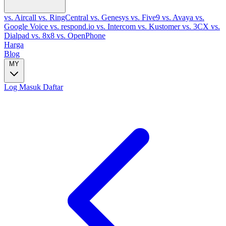
vs. Aircall
vs. RingCentral
vs. Genesys
vs. Five9
vs. Avaya
vs.
Google Voice
vs. respond.io
vs. Intercom
vs. Kustomer
vs. 3CX
vs.
Dialpad
vs. 8x8
vs. OpenPhone
Harga
Blog
MY
Log Masuk
Daftar