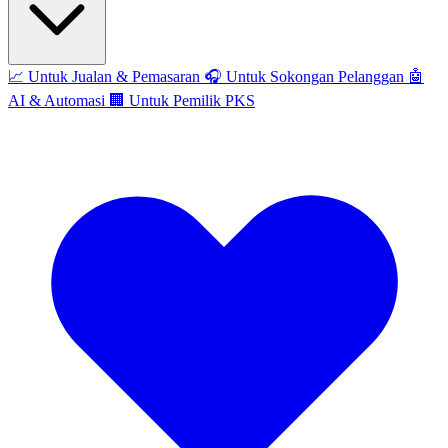
📈
Untuk Jualan & Pemasaran
🎧
Untuk Sokongan Pelanggan
🤖
AI & Automasi
🏢
Untuk Pemilik PKS