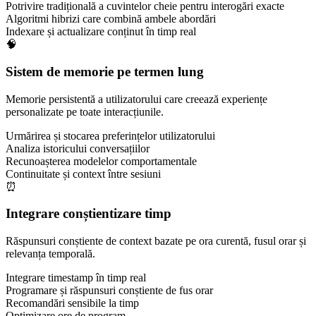
Potrivire tradițională a cuvintelor cheie pentru interogări exacte
Algoritmi hibrizi care combină ambele abordări
Indexare și actualizare conținut în timp real
🧠
Sistem de memorie pe termen lung
Memorie persistentă a utilizatorului care creează experiențe
personalizate pe toate interacțiunile.
Urmărirea și stocarea preferințelor utilizatorului
Analiza istoricului conversațiilor
Recunoașterea modelelor comportamentale
Continuitate și context între sesiuni
⏰
Integrare conștientizare timp
Răspunsuri conștiente de context bazate pe ora curentă, fusul orar și
relevanța temporală.
Integrare timestamp în timp real
Programare și răspunsuri conștiente de fus orar
Recomandări sensibile la timp
Optimizare ore de program