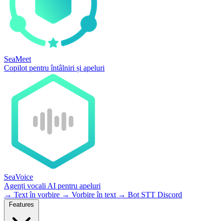
SeaMeet
Copilot pentru întâlniri și apeluri
SeaVoice
Agenți vocali AI pentru apeluri
→
Text în vorbire
→
Vorbire în text
→
Bot STT Discord
Features