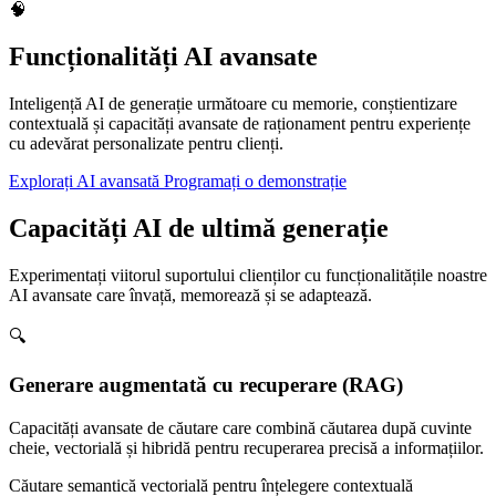
🧠
Funcționalități AI avansate
Inteligență AI de generație următoare cu memorie, conștientizare
contextuală și capacități avansate de raționament pentru experiențe
cu adevărat personalizate pentru clienți.
Explorați AI avansată
Programați o demonstrație
Capacități AI de ultimă generație
Experimentați viitorul suportului clienților cu funcționalitățile noastre
AI avansate care învață, memorează și se adaptează.
🔍
Generare augmentată cu recuperare (RAG)
Capacități avansate de căutare care combină căutarea după cuvinte
cheie, vectorială și hibridă pentru recuperarea precisă a informațiilor.
Căutare semantică vectorială pentru înțelegere contextuală