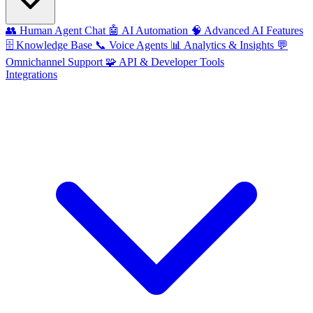
👥
Human Agent Chat
🤖
AI Automation
🧠
Advanced AI Features
🗄️
Knowledge Base
📞
Voice Agents
📊
Analytics & Insights
💬
Omnichannel Support
🧩
API & Developer Tools
Integrations