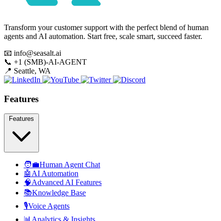
Transform your customer support with the perfect blend of human
agents and AI automation. Start free, scale smart, succeed faster.
📧
info@seasalt.ai
📞
+1 (SMB)-AI-AGENT
📍
Seattle, WA
Features
Features
🧑‍💼
Human Agent Chat
🤖
AI Automation
🧠
Advanced AI Features
📚
Knowledge Base
🎙️
Voice Agents
📊
Analytics & Insights