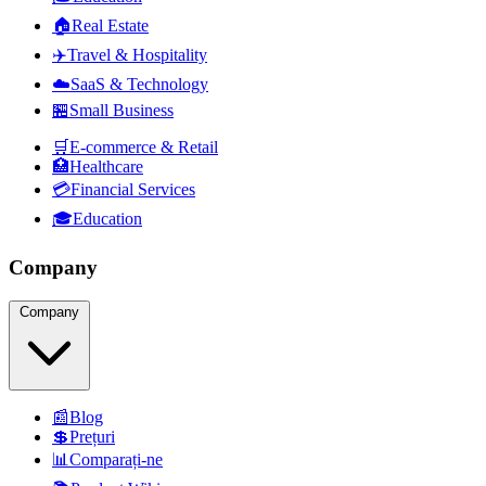
🏠
Real Estate
✈️
Travel & Hospitality
☁️
SaaS & Technology
🏪
Small Business
🛒
E-commerce & Retail
🏥
Healthcare
💳
Financial Services
🎓
Education
Company
Company
📰
Blog
💲
Prețuri
📊
Comparați-ne