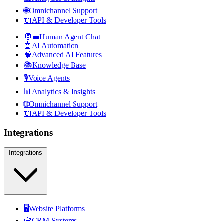
🌐
Omnichannel Support
🔌
API & Developer Tools
🧑‍💼
Human Agent Chat
🤖
AI Automation
🧠
Advanced AI Features
📚
Knowledge Base
🎙️
Voice Agents
📊
Analytics & Insights
🌐
Omnichannel Support
🔌
API & Developer Tools
Integrations
Integrations
🖥️
Website Platforms
📇
CRM Systems