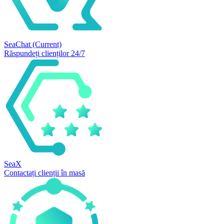
SeaChat
(Current)
Răspundeți clienților 24/7
SeaX
Contactați clienții în masă