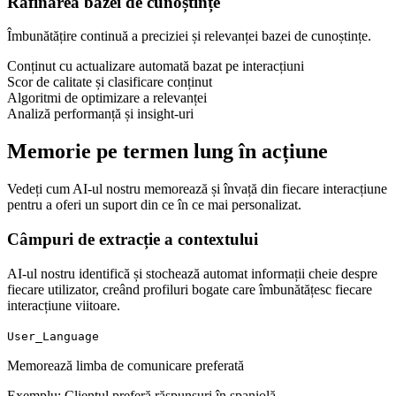
Rafinarea bazei de cunoștințe
Îmbunătățire continuă a preciziei și relevanței bazei de cunoștințe.
Conținut cu actualizare automată bazat pe interacțiuni
Scor de calitate și clasificare conținut
Algoritmi de optimizare a relevanței
Analiză performanță și insight-uri
Memorie pe termen lung în acțiune
Vedeți cum AI-ul nostru memorează și învață din fiecare interacțiune
pentru a oferi un suport din ce în ce mai personalizat.
Câmpuri de extracție a contextului
AI-ul nostru identifică și stochează automat informații cheie despre
fiecare utilizator, creând profiluri bogate care îmbunătățesc fiecare
interacțiune viitoare.
User_Language
Memorează limba de comunicare preferată
Exemplu: Clientul preferă răspunsuri în spaniolă