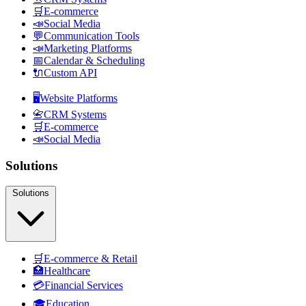
🛒
E-commerce
📣
Social Media
💬
Communication Tools
📣
Marketing Platforms
📅
Calendar & Scheduling
🔌
Custom API
🖥️
Website Platforms
📇
CRM Systems
🛒
E-commerce
📣
Social Media
Solutions
Solutions
🛒
E-commerce & Retail
🏥
Healthcare
💳
Financial Services
🎓
Education