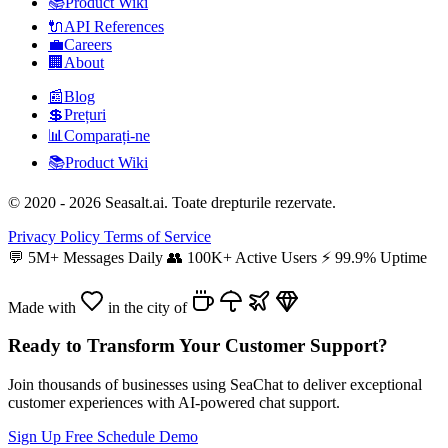
📚
Product Wiki
🔌
API References
💼
Careers
🏢
About
📰
Blog
💲
Prețuri
📊
Comparați-ne
📚
Product Wiki
© 2020 - 2026 Seasalt.ai. Toate drepturile rezervate.
Privacy Policy
Terms of Service
💬
5M+ Messages Daily
👥
100K+ Active Users
⚡
99.9% Uptime
Made with
in the city of
Ready to Transform Your Customer Support?
Join thousands of businesses using SeaChat to deliver exceptional
customer experiences with AI-powered chat support.
Sign Up Free
Schedule Demo