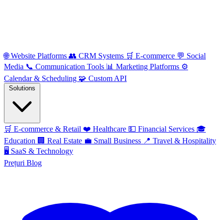
🌐
Website Platforms
👥
CRM Systems
🛒
E-commerce
💬
Social
Media
📞
Communication Tools
📊
Marketing Platforms
⚙️
Calendar & Scheduling
🧩
Custom API
Solutions
🛒
E-commerce & Retail
❤️
Healthcare
💵
Financial Services
🎓
Education
🏢
Real Estate
💼
Small Business
📍
Travel & Hospitality
🖥️
SaaS & Technology
Prețuri
Blog