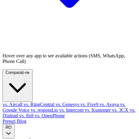
Hover over any app to see available actions (SMS, WhatsApp,
Phone Call)
Comparați-ne
vs. Aircall
vs. RingCentral
vs. Genesys
vs. Five9
vs. Avaya
vs.
Google Voice
vs. respond.io
vs. Intercom
vs. Kustomer
vs. 3CX
vs.
Dialpad
vs. 8x8
vs. OpenPhone
Prețuri
Blog
RO