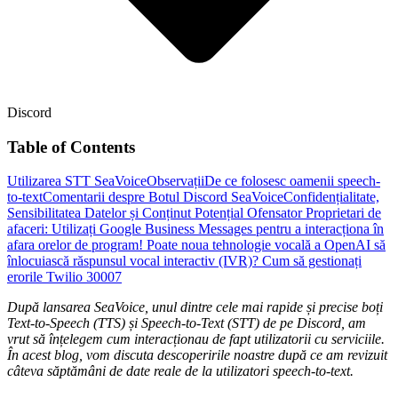
Discord
Table of Contents
Utilizarea STT SeaVoice
Observații
De ce folosesc oamenii speech-
to-text
Comentarii despre Botul Discord SeaVoice
Confidențialitate,
Sensibilitatea Datelor și Conținut Potențial Ofensator
Proprietari de
afaceri: Utilizați Google Business Messages pentru a interacționa în
afara orelor de program!
Poate noua tehnologie vocală a OpenAI să
înlocuiască răspunsul vocal interactiv (IVR)?
Cum să gestionați
erorile Twilio 30007
După lansarea SeaVoice, unul dintre cele mai rapide și precise boți
Text-to-Speech (TTS) și Speech-to-Text (STT) de pe Discord, am
vrut să înțelegem cum interacționau de fapt utilizatorii cu serviciile.
În acest blog, vom discuta descoperirile noastre după ce am revizuit
câteva săptămâni de date reale de la utilizatori speech-to-text.