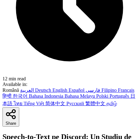
12 min read
Available in:
Română
العربية
Deutsch
English
Español
فارسی
Filipino
Français
हिन्दी
한국어
Bahasa Indonesia
Bahasa Melayu
Polski
Português
日
本語
ไทย
Tiếng Việt
简体中文
Русский
繁體中文
தமிழ்
Share
Speech-to-Text pe Discord: Un Studiu de