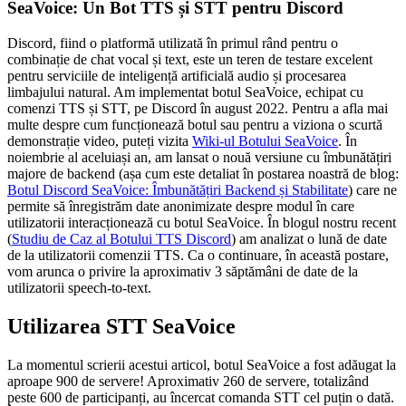
SeaVoice: Un Bot TTS și STT pentru Discord
Discord, fiind o platformă utilizată în primul rând pentru o
combinație de chat vocal și text, este un teren de testare excelent
pentru serviciile de inteligență artificială audio și procesarea
limbajului natural. Am implementat botul SeaVoice, echipat cu
comenzi TTS și STT, pe Discord în august 2022. Pentru a afla mai
multe despre cum funcționează botul sau pentru a viziona o scurtă
demonstrație video, puteți vizita
Wiki-ul Botului SeaVoice
. În
noiembrie al aceluiași an, am lansat o nouă versiune cu îmbunătățiri
majore de backend (așa cum este detaliat în postarea noastră de blog:
Botul Discord SeaVoice: Îmbunătățiri Backend și Stabilitate
) care ne
permite să înregistrăm date anonimizate despre modul în care
utilizatorii interacționează cu botul SeaVoice. În blogul nostru recent
(
Studiu de Caz al Botului TTS Discord
) am analizat o lună de date
de la utilizatorii comenzii TTS. Ca o continuare, în această postare,
vom arunca o privire la aproximativ 3 săptămâni de date de la
utilizatorii speech-to-text.
Utilizarea STT SeaVoice
La momentul scrierii acestui articol, botul SeaVoice a fost adăugat la
aproape 900 de servere! Aproximativ 260 de servere, totalizând
peste 600 de participanți, au încercat comanda STT cel puțin o dată.