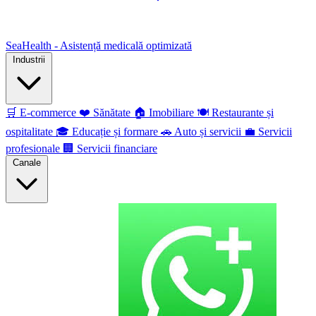
SeaHealth - Asistență medicală optimizată
Industrii
🛒
E-commerce
❤️
Sănătate
🏠
Imobiliare
🍽️
Restaurante și
ospitalitate
🎓
Educație și formare
🚗
Auto și servicii
💼
Servicii
profesionale
🏢
Servicii financiare
Canale