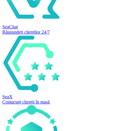
SeaChat
Răspundeți clienților 24/7
SeaX
Contactați clienții în masă