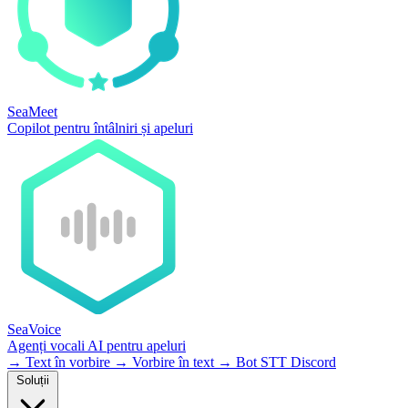
SeaMeet
Copilot pentru întâlniri și apeluri
SeaVoice
Agenți vocali AI pentru apeluri
→
Text în vorbire
→
Vorbire în text
→
Bot STT Discord
Soluții