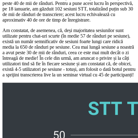
peste 40 de mii de rânduri. Pentru a pune acest lucru în perspectivă,
pe 18 ianuarie, am găzduit 102 sesiuni STT, totalizând puțin sub 30
de mii de rânduri de transcriere; acest lucru echivalează cu
aproximativ 40 de ore de timp de înregistrare.
Am constatat, de asemenea, că, deși majoritatea sesiunilor sunt
utilizate pentru chat-uri scurte (în medie 57 de rânduri pe sesiune),
există un număr semnificativ de sesiuni foarte lungi care ridică
media la 650 de rânduri pe sesiune. Cea mai lungă sesiune a noastră
a avut peste 30 de mii de rânduri, ceea ce este mai mult decât o zi
întreagă de medie! În cele din urmă, am aruncat o privire și la câți
utilizatori tind să fie în fiecare sesiune și am constatat că, de obicei,
există 4-5 utilizatori pe sesiune - totuși, am folosit o dată botul pentru
a sprijini transcrierea live la un seminar virtual cu 45 de participanți!