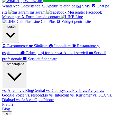
WhatsApp
WhatsApp Coexistence
📞
Apeluri telefonice
✉️
SMS
💬
Chat pe
site
Instagram
Facebook
Messenger
📝
Formulare de contact
Line
Line Call Plus
🧩
Widget pentru site
Industrii
🛒
E-commerce
❤️
Sănătate
🏠
Imobiliare
🍽️
Restaurante și
ospitalitate
🎓
Educație și formare
🚗
Auto și servicii
💼
Servicii
profesionale
🏢
Servicii financiare
Comparați-ne
vs. Aircall
vs. RingCentral
vs. Genesys
vs. Five9
vs. Avaya
vs.
Google Voice
vs. respond.io
vs. Intercom
vs. Kustomer
vs. 3CX
vs.
Dialpad
vs. 8x8
vs. OpenPhone
Prețuri
Blog
RO