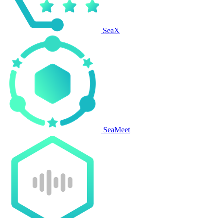
SeaX
SeaMeet