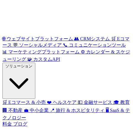
🌐
ウェブサイトプラットフォーム
👥
CRMシステム
🛒
Eコマ
ース
💬
ソーシャルメディア
📞
コミュニケーションツール
📊
マーケティングプラットフォーム
⚙️
カレンダー & スケジ
ューリング
🧩
カスタムAPI
ソリューション
🛒
Eコマース & 小売
❤️
ヘルスケア
💵
金融サービス
🎓
教育
🏢
不動産
💼
中小企業
📍
旅行 & ホスピタリティ
🖥️
SaaS & テ
クノロジー
料金
ブログ