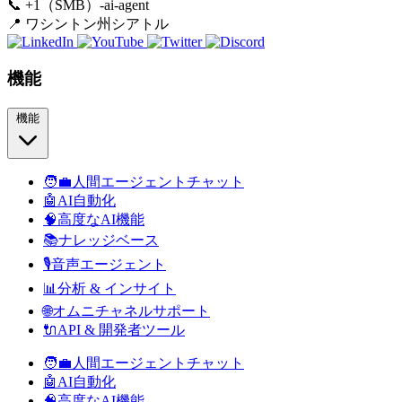
📞
+1（SMB）-ai-agent
📍
ワシントン州シアトル
機能
機能
🧑‍💼
人間エージェントチャット
🤖
AI自動化
🧠
高度なAI機能
📚
ナレッジベース
🎙️
音声エージェント
📊
分析 & インサイト
🌐
オムニチャネルサポート
🔌
API & 開発者ツール
🧑‍💼
人間エージェントチャット
🤖
AI自動化
🧠
高度なAI機能