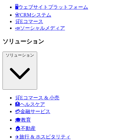
🖥️
ウェブサイトプラットフォーム
📇
CRMシステム
🛒
Eコマース
📣
ソーシャルメディア
ソリューション
ソリューション
🛒
Eコマース & 小売
🏥
ヘルスケア
💳
金融サービス
🎓
教育
🏠
不動産
✈️
旅行 & ホスピタリティ