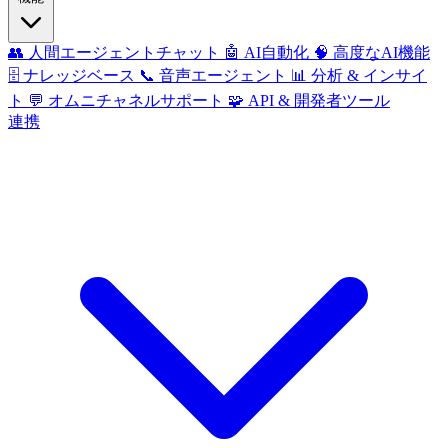
👥
人間エージェントチャット
🤖
AI自動化
🧠
高度なAI機能
🗄️
ナレッジベース
📞
音声エージェント
📊
分析 & インサイ
ト
💬
オムニチャネルサポート
🧩
API & 開発者ツール
連携