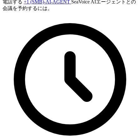
電話する
+1 (SMB)-AI-AGENT
SeaVoice AIエージェントとの
会議を予約するには。