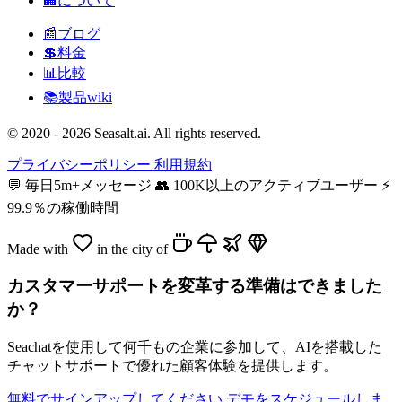
🏢
について
📰
ブログ
💲
料金
📊
比較
📚
製品wiki
© 2020 - 2026 Seasalt.ai. All rights reserved.
プライバシーポリシー
利用規約
💬
毎日5m+メッセージ
👥
100K以上のアクティブユーザー
⚡
99.9％の稼働時間
Made with
in the city of
カスタマーサポートを変革する準備はできました
か？
Seachatを使用して何千もの企業に参加して、AIを搭載した
チャットサポートで優れた顧客体験を提供します。
無料でサインアップしてください
デモをスケジュールしま