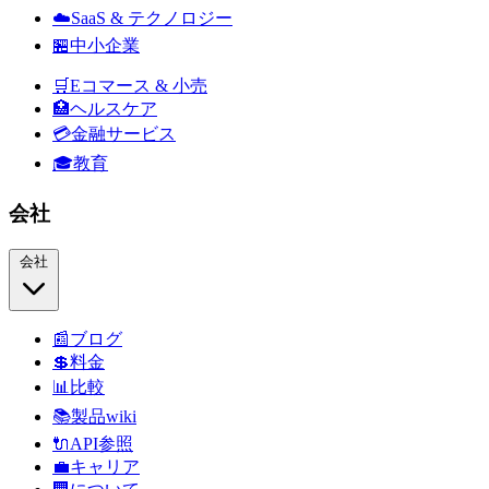
☁️
SaaS & テクノロジー
🏪
中小企業
🛒
Eコマース & 小売
🏥
ヘルスケア
💳
金融サービス
🎓
教育
会社
会社
📰
ブログ
💲
料金
📊
比較
📚
製品wiki
🔌
API参照
💼
キャリア