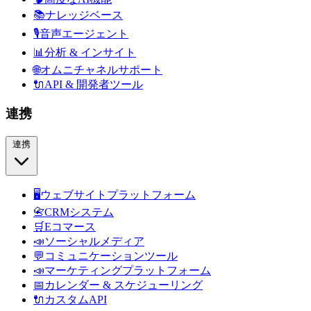
📚
ナレッジベース
🎙️
音声エージェント
📊
分析 & インサイト
🌐
オムニチャネルサポート
🔌
API & 開発者ツール
連携
連携
🖥️
ウェブサイトプラットフォーム
📇
CRMシステム
🛒
Eコマース
📣
ソーシャルメディア
💬
コミュニケーションツール
📣
マーケティングプラットフォーム
📅
カレンダー & スケジューリング
🔌
カスタムAPI