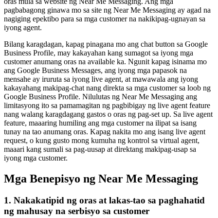
oras mula sa website ng Near Me Messaging. Ang mga
pagbabagong ginawa mo sa site ng Near Me Messaging ay agad na
nagiging epektibo para sa mga customer na nakikipag-ugnayan sa
iyong agent.
Bilang karagdagan, kapag pinagana mo ang chat button sa Google
Business Profile, may kakayahan kang sumagot sa iyong mga
customer anumang oras na available ka. Ngunit kapag isinama mo
ang Google Business Messages, ang iyong mga papasok na
mensahe ay iruruta sa iyong live agent, at mawawala ang iyong
kakayahang makipag-chat nang direkta sa mga customer sa loob ng
Google Business Profile. Nilulutas ng Near Me Messaging ang
limitasyong ito sa pamamagitan ng pagbibigay ng live agent feature
nang walang karagdagang gastos o oras ng pag-set up. Sa live agent
feature, maaaring humiling ang mga customer na ilipat sa isang
tunay na tao anumang oras. Kapag nakita mo ang isang live agent
request, o kung gusto mong kumuha ng kontrol sa virtual agent,
maaari kang sumali sa pag-uusap at direktang makipag-usap sa
iyong mga customer.
Mga Benepisyo ng Near Me Messaging
1. Nakakatipid ng oras at lakas-tao sa paghahatid
ng mahusay na serbisyo sa customer