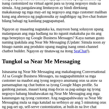
isang customized na virtual agent para sa iyong negosyo mula sa
simula. Ang pangalawang limitasyon ay hindi direktang
makakausap ng mga may-ari ng negosyo ang mga customer maliban
kung ang ahensya ng pagkonsulta ay nagbibigay ng live-chat feature
bilang bahagi ng kanilang pagpapatupad.
Ngayon ay maaaring nagtataka ka, mayroon bang solusyon upang
malampasan ang mga hadlang na ito ngunit makakuha pa rin ang
mga benepisyo ng Google Business Messages? Kaya naman gusto
naming ipakilala ang Near Me Messaging (Update: Simula noon ay
binago namin ang produkto upang maging isang omni-channel
chatbot builder. Ngayon ay tinatawag na itong
SeaChat
!).
Tungkol sa Near Me Messaging
Isinasama ng Near Me Messaging ang makabagong Conversational
AI sa Google Business Messages, na nagpapahintulot sa mga
customer na maabot ang iyong negosyo anumang oras sa araw sa
pamamagitan ng chat button sa iyong Google Maps profile. Sa
ganitong paraan, maaari kang mag-focus sa pag-aalaga ng iyong
negosyo habang hinahawakan ng Near Me Messaging ang mga
katanungan ng iyong customer. Ang nagpapahiwalay sa Near Me
Messaging mula sa mga katulad na serbisyo ay ang 5 minutong oras
ng pag-set up, self-serve customization, at built-in na live chat