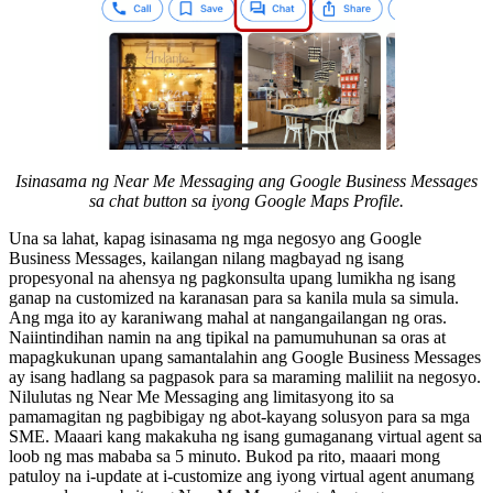
Isinasama ng Near Me Messaging ang Google Business Messages
sa chat button sa iyong Google Maps Profile.
Una sa lahat, kapag isinasama ng mga negosyo ang Google
Business Messages, kailangan nilang magbayad ng isang
propesyonal na ahensya ng pagkonsulta upang lumikha ng isang
ganap na customized na karanasan para sa kanila mula sa simula.
Ang mga ito ay karaniwang mahal at nangangailangan ng oras.
Naiintindihan namin na ang tipikal na pamumuhunan sa oras at
mapagkukunan upang samantalahin ang Google Business Messages
ay isang hadlang sa pagpasok para sa maraming maliliit na negosyo.
Nilulutas ng Near Me Messaging ang limitasyong ito sa
pamamagitan ng pagbibigay ng abot-kayang solusyon para sa mga
SME. Maaari kang makakuha ng isang gumaganang virtual agent sa
loob ng mas mababa sa 5 minuto. Bukod pa rito, maaari mong
patuloy na i-update at i-customize ang iyong virtual agent anumang