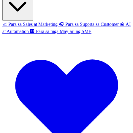
📈
Para sa Sales at Marketing
🎧
Para sa Suporta sa Customer
🤖
AI
at Automation
🏢
Para sa mga May-ari ng SME