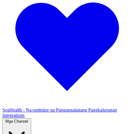
SeaHealth - Na-optimize na Pangangalagang Pangkalusugan
Integrations
Mga Channel