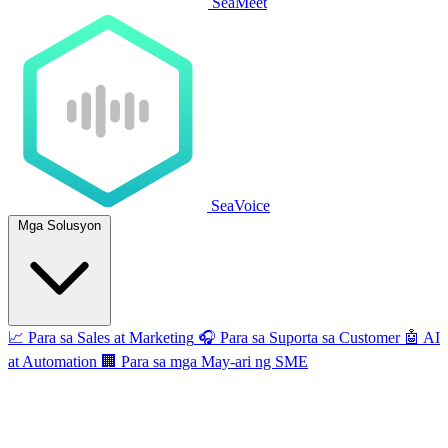
SeaMeet
SeaVoice
Mga Solusyon
📈
Para sa Sales at Marketing
🎧
Para sa Suporta sa Customer
🤖
AI
at Automation
🏢
Para sa mga May-ari ng SME