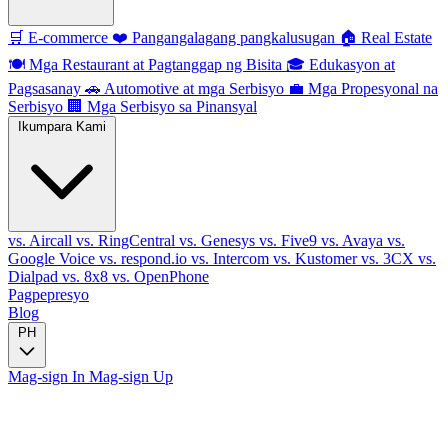
🛒
E-commerce
❤️
Pangangalagang pangkalusugan
🏠
Real Estate
🍽️
Mga Restaurant at Pagtanggap ng Bisita
🎓
Edukasyon at
Pagsasanay
🚗
Automotive at mga Serbisyo
💼
Mga Propesyonal na
Serbisyo
🏢
Mga Serbisyo sa Pinansyal
Ikumpara Kami
vs. Aircall
vs. RingCentral
vs. Genesys
vs. Five9
vs. Avaya
vs.
Google Voice
vs. respond.io
vs. Intercom
vs. Kustomer
vs. 3CX
vs.
Dialpad
vs. 8x8
vs. OpenPhone
Pagpepresyo
Blog
PH
Mag-sign In
Mag-sign Up