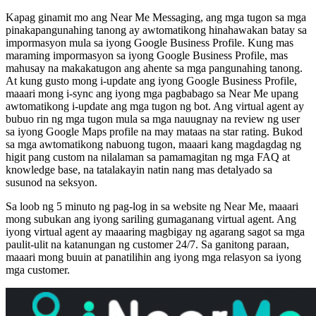
Kapag ginamit mo ang Near Me Messaging, ang mga tugon sa mga
pinakapangunahing tanong ay awtomatikong hinahawakan batay sa
impormasyon mula sa iyong Google Business Profile. Kung mas
maraming impormasyon sa iyong Google Business Profile, mas
mahusay na makakatugon ang ahente sa mga pangunahing tanong.
At kung gusto mong i-update ang iyong Google Business Profile,
maaari mong i-sync ang iyong mga pagbabago sa Near Me upang
awtomatikong i-update ang mga tugon ng bot. Ang virtual agent ay
bubuo rin ng mga tugon mula sa mga nauugnay na review ng user
sa iyong Google Maps profile na may mataas na star rating. Bukod
sa mga awtomatikong nabuong tugon, maaari kang magdagdag ng
higit pang custom na nilalaman sa pamamagitan ng mga FAQ at
knowledge base, na tatalakayin natin nang mas detalyado sa
susunod na seksyon.
Sa loob ng 5 minuto ng pag-log in sa website ng Near Me, maaari
mong subukan ang iyong sariling gumaganang virtual agent. Ang
iyong virtual agent ay maaaring magbigay ng agarang sagot sa mga
paulit-ulit na katanungan ng customer 24/7. Sa ganitong paraan,
maaari mong buuin at panatilihin ang iyong mga relasyon sa iyong
mga customer.