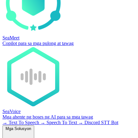
SeaMeet
Copilot para sa mga pulong at tawag
SeaVoice
Mga ahente ng boses ng AI para sa mga tawag
→
Text To Speech
→
Speech To Text
→
Discord STT Bot
Mga Solusyon