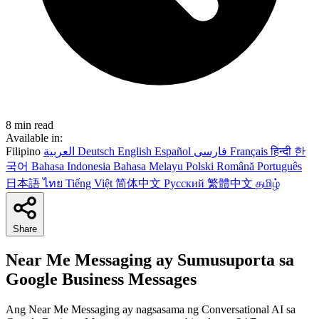
8 min read
Available in:
Filipino
العربية
Deutsch
English
Español
فارسی
Français
हिन्दी
한
국어
Bahasa Indonesia
Bahasa Melayu
Polski
Română
Português
日本語
ไทย
Tiếng Việt
简体中文
Русский
繁體中文
தமிழ்
Share
Near Me Messaging ay Sumusuporta sa
Google Business Messages
Ang Near Me Messaging ay nagsasama ng Conversational AI sa