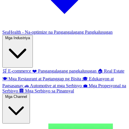
SeaHealth - Na-optimize na Pangangalagang Pangkalusugan
Mga Industriya
🛒
E-commerce
❤️
Pangangalagang pangkalusugan
🏠
Real Estate
🍽️
Mga Restaurant at Pagtanggap ng Bisita
🎓
Edukasyon at
Pagsasanay
🚗
Automotive at mga Serbisyo
💼
Mga Propesyonal na
Serbisyo
🏢
Mga Serbisyo sa Pinansyal
Mga Channel