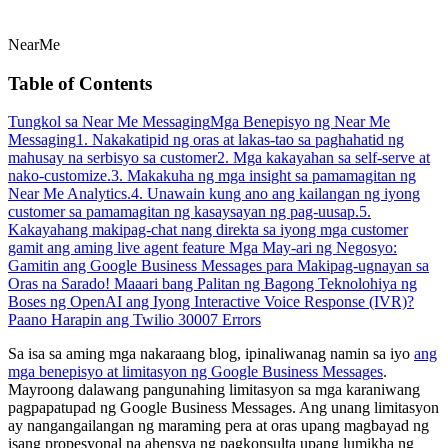
NearMe
Table of Contents
Tungkol sa Near Me Messaging
Mga Benepisyo ng Near Me
Messaging
1. Nakakatipid ng oras at lakas-tao sa paghahatid ng
mahusay na serbisyo sa customer
2. Mga kakayahan sa self-serve at
nako-customize.
3. Makakuha ng mga insight sa pamamagitan ng
Near Me Analytics.
4. Unawain kung ano ang kailangan ng iyong
customer sa pamamagitan ng kasaysayan ng pag-uusap.
5.
Kakayahang makipag-chat nang direkta sa iyong mga customer
gamit ang aming live agent feature
Mga May-ari ng Negosyo:
Gamitin ang Google Business Messages para Makipag-ugnayan sa
Oras na Sarado!
Maaari bang Palitan ng Bagong Teknolohiya ng
Boses ng OpenAI ang Iyong Interactive Voice Response (IVR)?
Paano Harapin ang Twilio 30007 Errors
Sa isa sa aming mga nakaraang blog, ipinaliwanag namin sa iyo
ang
mga benepisyo at limitasyon ng Google Business Messages
.
Mayroong dalawang pangunahing limitasyon sa mga karaniwang
pagpapatupad ng Google Business Messages. Ang unang limitasyon
ay nangangailangan ng maraming pera at oras upang magbayad ng
isang propesyonal na ahensya ng pagkonsulta upang lumikha ng