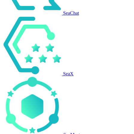
SeaChat
SeaX