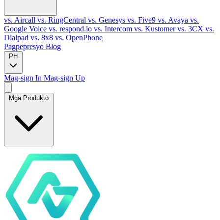
vs. Aircall
vs. RingCentral
vs. Genesys
vs. Five9
vs. Avaya
vs.
Google Voice
vs. respond.io
vs. Intercom
vs. Kustomer
vs. 3CX
vs.
Dialpad
vs. 8x8
vs. OpenPhone
Pagpepresyo
Blog
PH
Mag-sign In
Mag-sign Up
Mga Produkto