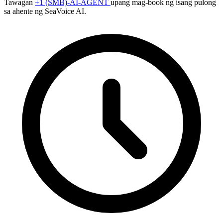
Tawagan
+1 (SMB)-AI-AGENT
upang mag-book ng isang pulong
sa ahente ng SeaVoice AI.