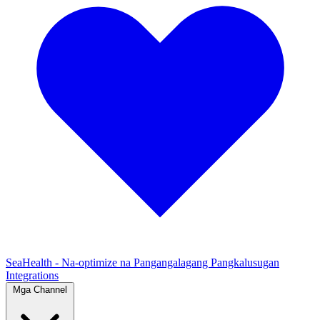
SeaHealth - Na-optimize na Pangangalagang Pangkalusugan
Integrations
Mga Channel