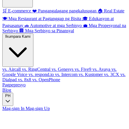
🛒
E-commerce
❤️
Pangangalagang pangkalusugan
🏠
Real Estate
🍽️
Mga Restaurant at Pagtanggap ng Bisita
🎓
Edukasyon at
Pagsasanay
🚗
Automotive at mga Serbisyo
💼
Mga Propesyonal na
Serbisyo
🏢
Mga Serbisyo sa Pinansyal
Ikumpara Kami
vs. Aircall
vs. RingCentral
vs. Genesys
vs. Five9
vs. Avaya
vs.
Google Voice
vs. respond.io
vs. Intercom
vs. Kustomer
vs. 3CX
vs.
Dialpad
vs. 8x8
vs. OpenPhone
Pagpepresyo
Blog
PH
Mag-sign In
Mag-sign Up