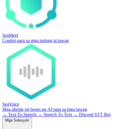
SeaMeet
Copilot para sa mga pulong at tawag
SeaVoice
Mga ahente ng boses ng AI para sa mga tawag
→
Text To Speech
→
Speech To Text
→
Discord STT Bot
Mga Solusyon