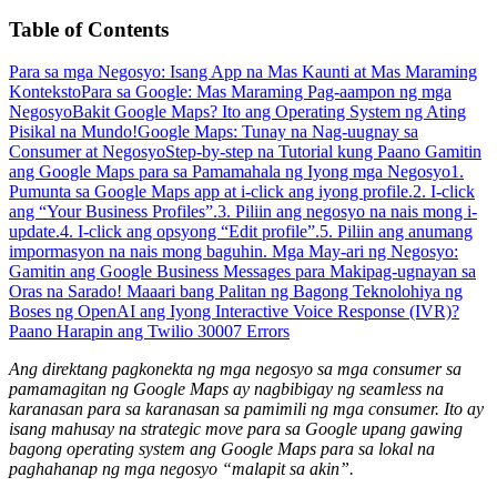
Table of Contents
Para sa mga Negosyo: Isang App na Mas Kaunti at Mas Maraming
Konteksto
Para sa Google: Mas Maraming Pag-aampon ng mga
Negosyo
Bakit Google Maps? Ito ang Operating System ng Ating
Pisikal na Mundo!
Google Maps: Tunay na Nag-uugnay sa
Consumer at Negosyo
Step-by-step na Tutorial kung Paano Gamitin
ang Google Maps para sa Pamamahala ng Iyong mga Negosyo
1.
Pumunta sa Google Maps app at i-click ang iyong profile.
2. I-click
ang “Your Business Profiles”.
3. Piliin ang negosyo na nais mong i-
update.
4. I-click ang opsyong “Edit profile”.
5. Piliin ang anumang
impormasyon na nais mong baguhin.
Mga May-ari ng Negosyo:
Gamitin ang Google Business Messages para Makipag-ugnayan sa
Oras na Sarado!
Maaari bang Palitan ng Bagong Teknolohiya ng
Boses ng OpenAI ang Iyong Interactive Voice Response (IVR)?
Paano Harapin ang Twilio 30007 Errors
Ang direktang pagkonekta ng mga negosyo sa mga consumer sa
pamamagitan ng Google Maps ay nagbibigay ng seamless na
karanasan para sa karanasan sa pamimili ng mga consumer. Ito ay
isang mahusay na strategic move para sa Google upang gawing
bagong operating system ang Google Maps para sa lokal na
paghahanap ng mga negosyo “malapit sa akin”.