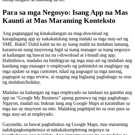
Para sa mga Negosyo: Isang App na Mas
Kaunti at Mas Maraming Konteksto
Ang pagtanggal ng kinakailangan na mag-download ng
karagdagang app ay nakakatulong nang malaki sa mga may-ari ng
SME. Bakit? Dahil kahit na ito ay isang maliit na tindahan lamang,
karaniwan nang mayroong higit sa isang manager sa isang negosyo
at kailangan ng bawat isa na i-download at i-install ang app.
Halimbawa, madalas na binibigyan ng mga may-ari ng tindahan ang
kanilang mga manager o empleyado ng pahintulot na magbigay ng
mga update sa mga customer, tulad ng pagsagot sa mga tanong,
pagtugon sa mga review, at maging ang biglaang pagbabago sa oras
ng tindahan/holiday.
Madalas na kailangan ng mga empleyado na tandaan na gamitin ang
app na “Google My Business” upang gumawa ng mga pagbabago.
Ngayon, madali na: buksan lang ang Google Maps at karamihan sa
mga tao ay mayroon na nito. Malaking pagtitipid ito sa oras para sa
mga may-ari at empleyado.
Gayundin, sa bawat pagbubukas ng Google Maps, mas maraming
nakikipagkumpitensya at nakakakumpletong negosyo sa