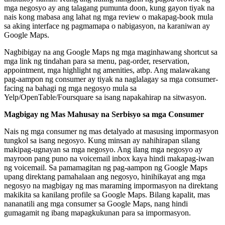
mga negosyo ay ang talagang pumunta doon, kung gayon tiyak na
nais kong mabasa ang lahat ng mga review o makapag-book mula
sa aking interface ng pagmamapa o nabigasyon, na karaniwan ay
Google Maps.
Nagbibigay na ang Google Maps ng mga maginhawang shortcut sa
mga link ng tindahan para sa menu, pag-order, reservation,
appointment, mga highlight ng amenities, atbp. Ang malawakang
pag-aampon ng consumer ay tiyak na naglalagay sa mga consumer-
facing na bahagi ng mga negosyo mula sa
Yelp/OpenTable/Foursquare sa isang napakahirap na sitwasyon.
Magbigay ng Mas Mahusay na Serbisyo sa mga Consumer
Nais ng mga consumer ng mas detalyado at masusing impormasyon
tungkol sa isang negosyo. Kung minsan ay nahihirapan silang
makipag-ugnayan sa mga negosyo. Ang ilang mga negosyo ay
mayroon pang puno na voicemail inbox kaya hindi makapag-iwan
ng voicemail. Sa pamamagitan ng pag-aampon ng Google Maps
upang direktang pamahalaan ang negosyo, hinihikayat ang mga
negosyo na magbigay ng mas maraming impormasyon na direktang
makikita sa kanilang profile sa Google Maps. Bilang kapalit, mas
nananatili ang mga consumer sa Google Maps, nang hindi
gumagamit ng ibang mapagkukunan para sa impormasyon.