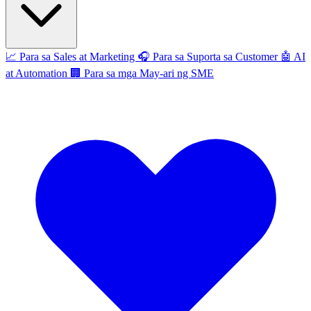
📈
Para sa Sales at Marketing
🎧
Para sa Suporta sa Customer
🤖
AI
at Automation
🏢
Para sa mga May-ari ng SME