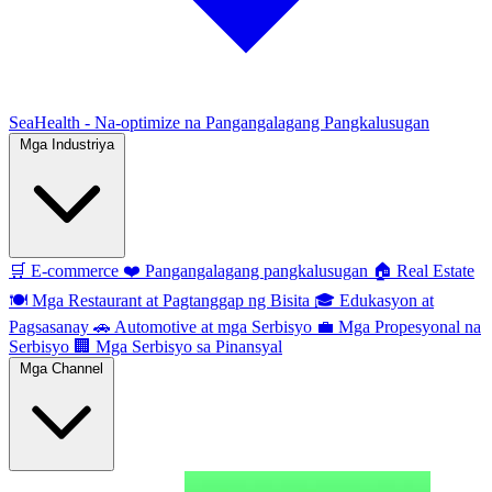
SeaHealth - Na-optimize na Pangangalagang Pangkalusugan
Mga Industriya
🛒
E-commerce
❤️
Pangangalagang pangkalusugan
🏠
Real Estate
🍽️
Mga Restaurant at Pagtanggap ng Bisita
🎓
Edukasyon at
Pagsasanay
🚗
Automotive at mga Serbisyo
💼
Mga Propesyonal na
Serbisyo
🏢
Mga Serbisyo sa Pinansyal
Mga Channel