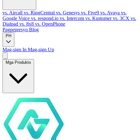
vs. Aircall
vs. RingCentral
vs. Genesys
vs. Five9
vs. Avaya
vs.
Google Voice
vs. respond.io
vs. Intercom
vs. Kustomer
vs. 3CX
vs.
Dialpad
vs. 8x8
vs. OpenPhone
Pagpepresyo
Blog
PH
Mag-sign In
Mag-sign Up
Mga Produkto