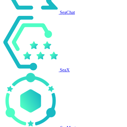
SeaChat
SeaX