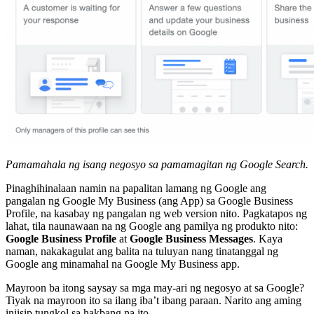
Pamamahala ng isang negosyo sa pamamagitan ng Google Search.
Pinaghihinalaan namin na papalitan lamang ng Google ang
pangalan ng Google My Business (ang App) sa Google Business
Profile, na kasabay ng pangalan ng web version nito. Pagkatapos ng
lahat, tila naunawaan na ng Google ang pamilya ng produkto nito:
Google Business Profile
at
Google Business Messages
. Kaya
naman, nakakagulat ang balita na tuluyan nang tinatanggal ng
Google ang minamahal na Google My Business app.
Mayroon ba itong saysay sa mga may-ari ng negosyo at sa Google?
Tiyak na mayroon ito sa ilang iba’t ibang paraan. Narito ang aming
iniisip tungkol sa hakbang na ito.