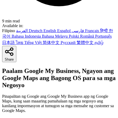
9 min read
Available in:
Filipino
العربية
Deutsch
English
Español
فارسی
Français
हिन्दी
한
국어
Bahasa Indonesia
Bahasa Melayu
Polski
Română
Português
日本語
ไทย
Tiếng Việt
简体中文
Русский
繁體中文
தமிழ்
Share
Paalam Google My Business, Ngayon ang
Google Maps ang Bagong OS para sa mga
Negosyo
Pinapalitan ng Google ang Google My Business app ng Google
Maps, kung saan maaaring pamahalaan ng mga negosyo ang
kanilang impormasyon at tumugon sa mga mensahe ng customer sa
Google Maps.