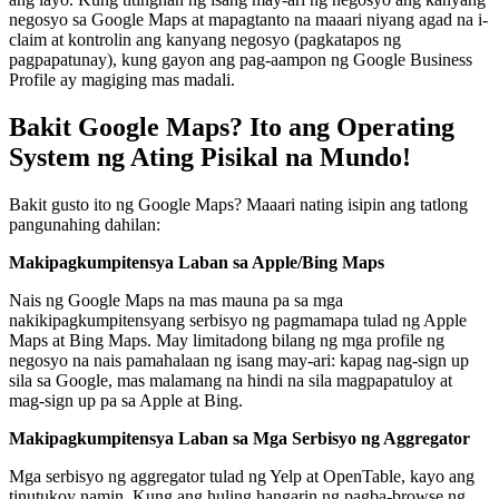
negosyo sa Google Maps at mapagtanto na maaari niyang agad na i-
claim at kontrolin ang kanyang negosyo (pagkatapos ng
pagpapatunay), kung gayon ang pag-aampon ng Google Business
Profile ay magiging mas madali.
Bakit Google Maps? Ito ang Operating
System ng Ating Pisikal na Mundo!
Bakit gusto ito ng Google Maps? Maaari nating isipin ang tatlong
pangunahing dahilan:
Makipagkumpitensya Laban sa Apple/Bing Maps
Nais ng Google Maps na mas mauna pa sa mga
nakikipagkumpitensyang serbisyo ng pagmamapa tulad ng Apple
Maps at Bing Maps. May limitadong bilang ng mga profile ng
negosyo na nais pamahalaan ng isang may-ari: kapag nag-sign up
sila sa Google, mas malamang na hindi na sila magpapatuloy at
mag-sign up pa sa Apple at Bing.
Makipagkumpitensya Laban sa Mga Serbisyo ng Aggregator
Mga serbisyo ng aggregator tulad ng Yelp at OpenTable, kayo ang
tinutukoy namin. Kung ang huling hangarin ng pagba-browse ng