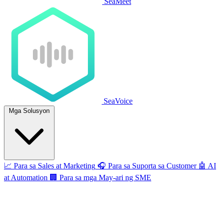
SeaMeet
SeaVoice
Mga Solusyon
📈
Para sa Sales at Marketing
🎧
Para sa Suporta sa Customer
🤖
AI
at Automation
🏢
Para sa mga May-ari ng SME