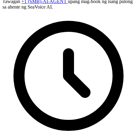
Tawagan
+1 (SMB)-AI-AGENT
upang mag-book ng isang pulong
sa ahente ng SeaVoice AI.