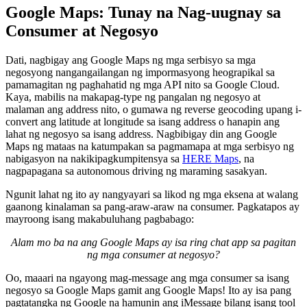
Google Maps: Tunay na Nag-uugnay sa
Consumer at Negosyo
Dati, nagbigay ang Google Maps ng mga serbisyo sa mga
negosyong nangangailangan ng impormasyong heograpikal sa
pamamagitan ng paghahatid ng mga API nito sa Google Cloud.
Kaya, mabilis na makapag-type ng pangalan ng negosyo at
malaman ang address nito, o gumawa ng reverse geocoding upang i-
convert ang latitude at longitude sa isang address o hanapin ang
lahat ng negosyo sa isang address. Nagbibigay din ang Google
Maps ng mataas na katumpakan sa pagmamapa at mga serbisyo ng
nabigasyon na nakikipagkumpitensya sa
HERE Maps
, na
nagpapagana sa autonomous driving ng maraming sasakyan.
Ngunit lahat ng ito ay nangyayari sa likod ng mga eksena at walang
gaanong kinalaman sa pang-araw-araw na consumer. Pagkatapos ay
mayroong isang makabuluhang pagbabago:
Alam mo ba na ang Google Maps ay isa ring chat app sa pagitan
ng mga consumer at negosyo?
Oo, maaari na ngayong mag-message ang mga consumer sa isang
negosyo sa Google Maps gamit ang Google Maps! Ito ay isa pang
pagtatangka ng Google na hamunin ang iMessage bilang isang tool