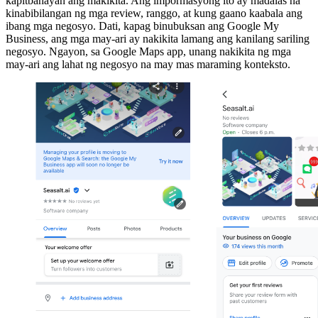
kapitbahayan ang makikita. Ang impormasyong ito ay madalas na
kinabibilangan ng mga review, ranggo, at kung gaano kaabala ang
ibang mga negosyo. Dati, kapag binubuksan ang Google My
Business, ang mga may-ari ay nakikita lamang ang kanilang sariling
negosyo. Ngayon, sa Google Maps app, unang nakikita ng mga
may-ari ang lahat ng negosyo na may mas maraming konteksto.