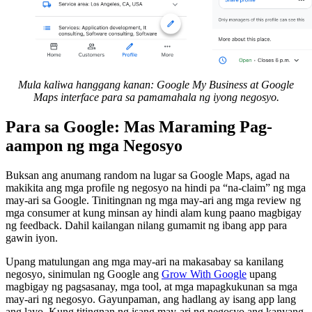
Mula kaliwa hanggang kanan: Google My Business at Google
Maps interface para sa pamamahala ng iyong negosyo.
Para sa Google: Mas Maraming Pag-
aampon ng mga Negosyo
Buksan ang anumang random na lugar sa Google Maps, agad na
makikita ang mga profile ng negosyo na hindi pa “na-claim” ng mga
may-ari sa Google. Tinitingnan ng mga may-ari ang mga review ng
mga consumer at kung minsan ay hindi alam kung paano magbigay
ng feedback. Dahil kailangan nilang gumamit ng ibang app para
gawin iyon.
Upang matulungan ang mga may-ari na makasabay sa kanilang
negosyo, sinimulan ng Google ang
Grow With Google
upang
magbigay ng pagsasanay, mga tool, at mga mapagkukunan sa mga
may-ari ng negosyo. Gayunpaman, ang hadlang ay isang app lang
ang layo. Kung titingnan ng isang may-ari ng negosyo ang kanyang