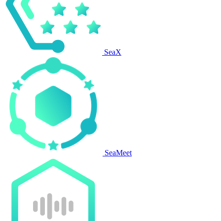
SeaX
SeaMeet