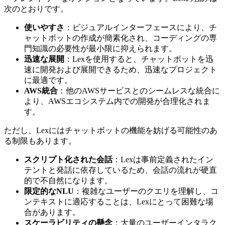
次のとおりです。
使いやすさ
：ビジュアルインターフェースにより、チ
ャットボットの作成が簡素化され、コーディングの専
門知識の必要性が最小限に抑えられます。
迅速な展開
：Lexを使用すると、チャットボットを迅
速に開発および展開できるため、迅速なプロジェクト
に最適です。
AWS統合
：他のAWSサービスとのシームレスな統合に
より、AWSエコシステム内での開発が合理化されま
す。
ただし、Lexにはチャットボットの機能を妨げる可能性のあ
る制限もあります。
スクリプト化された会話
：Lexは事前定義されたイン
テントと発話に依存しているため、会話の流れが硬直
的で不自然になります。
限定的なNLU
：複雑なユーザーのクエリを理解し、コ
ンテキストに適応することは、Lexにとって困難な場
合があります。
スケーラビリティの懸念
：大量のユーザーインタラク