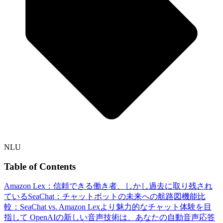
NLU
Table of Contents
Amazon Lex：信頼できる働き者、しかし過去に取り残され
ている
SeaChat：チャットボットの未来への航路図
機能比
較：SeaChat vs. Amazon Lex
より魅力的なチャット体験を目
指して
OpenAIの新しい音声技術は、あなたの自動音声応答