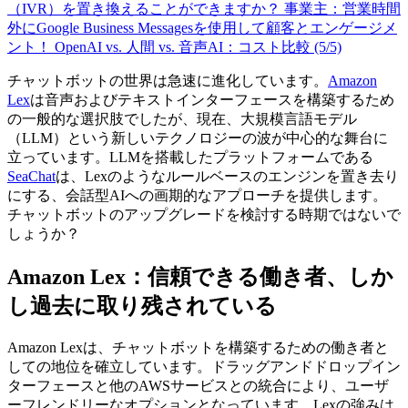
（IVR）を置き換えることができますか？
事業主：営業時間
外にGoogle Business Messagesを使用して顧客とエンゲージメ
ント！
OpenAI vs. 人間 vs. 音声AI：コスト比較 (5/5)
チャットボットの世界は急速に進化しています。
Amazon
Lex
は音声およびテキストインターフェースを構築するため
の一般的な選択肢でしたが、現在、大規模言語モデル
（LLM）という新しいテクノロジーの波が中心的な舞台に
立っています。LLMを搭載したプラットフォームである
SeaChat
は、Lexのようなルールベースのエンジンを置き去り
にする、会話型AIへの画期的なアプローチを提供します。
チャットボットのアップグレードを検討する時期ではないで
しょうか？
Amazon Lex：信頼できる働き者、しか
し過去に取り残されている
Amazon Lexは、チャットボットを構築するための働き者と
しての地位を確立しています。ドラッグアンドドロップイン
ターフェースと他のAWSサービスとの統合により、ユーザ
ーフレンドリーなオプションとなっています。Lexの強みは