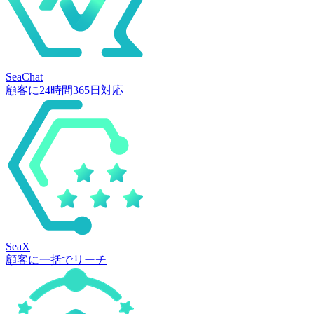
SeaChat
顧客に24時間365日対応
SeaX
顧客に一括でリーチ