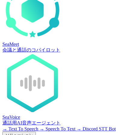
SeaMeet
会議と通話のコパイロット
SeaVoice
通話用AI音声エージェント
→
Text To Speech
→
Speech To Text
→
Discord STT Bot