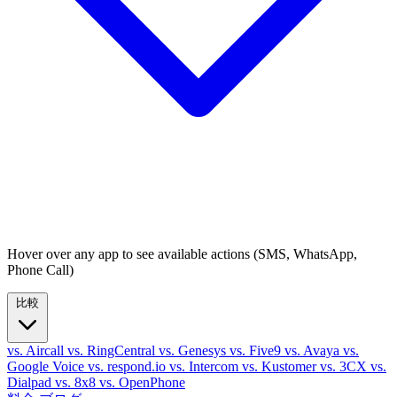
Hover over any app to see available actions (SMS, WhatsApp,
Phone Call)
比較
vs. Aircall
vs. RingCentral
vs. Genesys
vs. Five9
vs. Avaya
vs.
Google Voice
vs. respond.io
vs. Intercom
vs. Kustomer
vs. 3CX
vs.
Dialpad
vs. 8x8
vs. OpenPhone