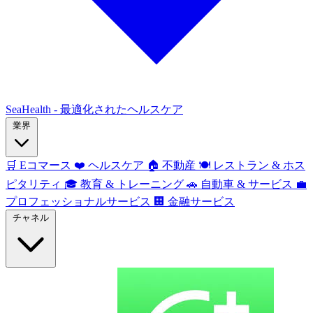
SeaHealth - 最適化されたヘルスケア
業界
🛒
Eコマース
❤️
ヘルスケア
🏠
不動産
🍽️
レストラン & ホス
ピタリティ
🎓
教育 & トレーニング
🚗
自動車 & サービス
💼
プロフェッショナルサービス
🏢
金融サービス
チャネル