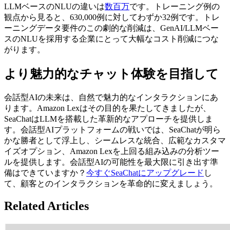
LLMベースのNLUの違いは
数百万
です。トレーニング例の
観点から見ると、630,000例に対してわずか32例です。トレ
ーニングデータ要件のこの劇的な削減は、GenAI/LLMベー
スのNLUを採用する企業にとって大幅なコスト削減につな
がります。
より魅力的なチャット体験を目指して
会話型AIの未来は、自然で魅力的なインタラクションにあ
ります。Amazon Lexはその目的を果たしてきましたが、
SeaChatはLLMを搭載した革新的なアプローチを提供しま
す。会話型AIプラットフォームの戦いでは、SeaChatが明ら
かな勝者として浮上し、シームレスな統合、広範なカスタマ
イズオプション、Amazon Lexを上回る組み込みの分析ツー
ルを提供します。会話型AIの可能性を最大限に引き出す準
備はできていますか？
今すぐSeaChatにアップグレード
し
て、顧客とのインタラクションを革命的に変えましょう。
Related Articles