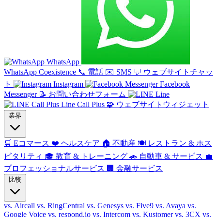
WhatsApp
WhatsApp Coexistence
📞
電話
✉️
SMS
💬
ウェブサイトチャッ
ト
Instagram
Facebook
Messenger
📝
お問い合わせフォーム
Line
Line Call Plus
🧩
ウェブサイトウィジェット
業界
🛒
Eコマース
❤️
ヘルスケア
🏠
不動産
🍽️
レストラン & ホス
ピタリティ
🎓
教育 & トレーニング
🚗
自動車 & サービス
💼
プロフェッショナルサービス
🏢
金融サービス
比較
vs. Aircall
vs. RingCentral
vs. Genesys
vs. Five9
vs. Avaya
vs.
Google Voice
vs. respond.io
vs. Intercom
vs. Kustomer
vs. 3CX
vs.