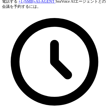
電話する
+1 (SMB)-AI-AGENT
SeaVoice AIエージェントとの
会議を予約するには。