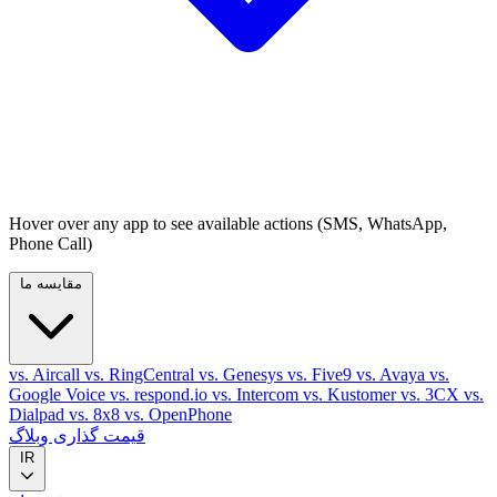
Hover over any app to see available actions (SMS, WhatsApp,
Phone Call)
مقایسه ما
vs. Aircall
vs. RingCentral
vs. Genesys
vs. Five9
vs. Avaya
vs.
Google Voice
vs. respond.io
vs. Intercom
vs. Kustomer
vs. 3CX
vs.
Dialpad
vs. 8x8
vs. OpenPhone
قیمت گذاری
وبلاگ
IR