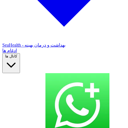
SeaHealth - بهداشت و درمان بهینه
ادغام ها
کانال ها