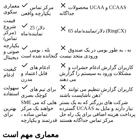
معماری
محصولات UCAA و CCAAS
مرکز تماس
سکوی
جداگانه
یکپارچه واقعی
قیمت
شروع
25 دلار/
65 دلار/نماینده/ماه (RingCX)
(مرکز
نماینده/ماه
تماس)
یکپارچه
نه ، به طور بومی در یک صندوق
بله ، بومی
صوتی و
ورودی متحد نیست
گنجانده شده است
دیجیتال
کاربران گزارش ادغام حشرات و
ادغام های
کیفیت
مشکلات ورود به سیستم را گزارش
قابل اعتماد و
ادغام
می دهند
مدرن
سهولت
کاربران گزارش تنظیم می توانند
برای تیم های
استفاده
"ذهن ناشایست باشند
کوچک بصری
شرکت های بزرگتر که به یک بستر
SME هایی که می
گسترده UCAAS نیاز دارند و مایل به
خواهند یک مرکز
بهترین
پرداخت هزینه اضافی برای یک راه حل
تماس ساده ،
برای
مرکز تماس جداگانه هستند
قدرتمند و یکپارچه
معماری مهم است