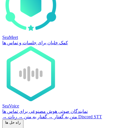
SeaMeet
کمک خلبان برای جلسات و تماس ها
SeaVoice
نمایندگان صوتی هوش مصنوعی برای تماس ها
ربات Discord STT
متن به گفتار
→
گفتار به متن
→
→
راه حل ها