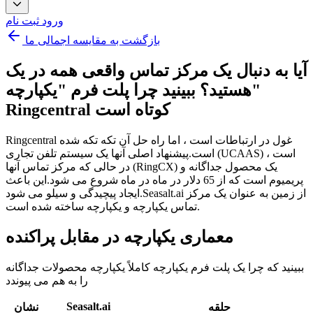
ورود
ثبت نام
بازگشت به مقایسه اجمالی ما
آیا به دنبال یک مرکز تماس واقعی همه در یک
هستید؟
ببینید چرا پلت فرم "یکپارچه"
Ringcentral کوتاه است
Ringcentral غول در ارتباطات است ، اما راه حل آن تکه تکه شده
است.پیشنهاد اصلی آنها یک سیستم تلفن تجاری (UCAAS) است ،
در حالی که مرکز تماس آنها (RingCX) یک محصول جداگانه و
پریمیوم است که از 65 دلار در ماه در ماه شروع می شود.این باعث
ایجاد پیچیدگی و سیلو می شود.Seasalt.ai از زمین به عنوان یک مرکز
تماس یکپارچه و یکپارچه ساخته شده است.
معماری یکپارچه در مقابل پراکنده
ببینید که چرا یک پلت فرم یکپارچه کاملاً یکپارچه محصولات جداگانه
را به هم می پیوندد
Seasalt.ai
حلقه
نشان