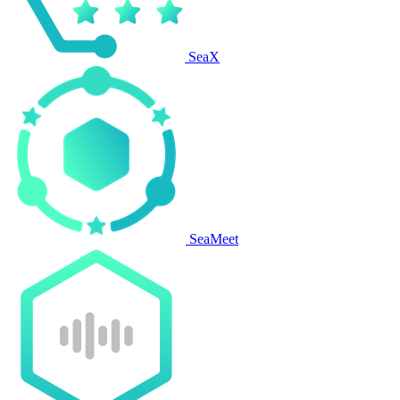
SeaX
SeaMeet