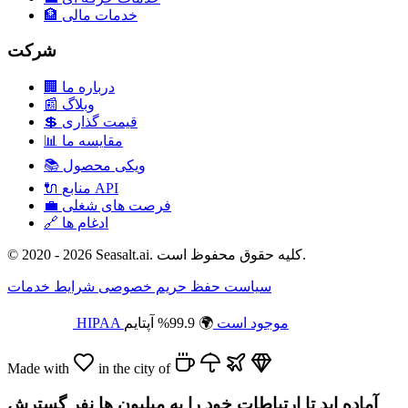
خدمات مالی
🏦
شرکت
درباره ما
🏢
وبلاگ
📰
قیمت گذاری
💲
مقایسه ما
📊
ویکی محصول
📚
منابع API
🔌
فرصت های شغلی
💼
ادغام ها
🔗
© 2020 - 2026 Seasalt.ai. کلیه حقوق محفوظ است.
سیاست حفظ حریم خصوصی
شرایط خدمات
HIPAA موجود است
🌍 99.9% آپتایم
Made with
in the city of
آماده اید تا ارتباطات خود را به میلیون ها نفر گسترش