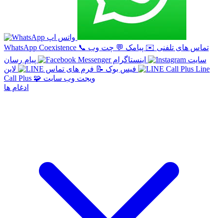
واتس اپ
تماس های تلفنی
✉️
پیامک
💬
چت وب
📞
WhatsApp Coexistence
سایت
اینستاگرام
پیام رسان
Line
لاین
فیس بوک
📝
فرم های تماس
ویجت وب سایت
🧩
Call Plus
ادغام ها