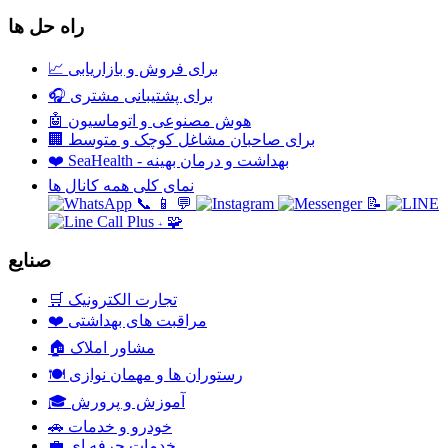
راه حل ها
برای فروش و بازاریابی
📈
برای پشتیبانی مشتری
🎧
هوش مصنوعی و اتوماسیون
🤖
برای صاحبان مشاغل کوچک و متوسط
🏢
SeaHealth - بهداشت و درمان بهینه
❤️
نمای کلی همه کانال ها
📞
📱
💬
📝
🧩
+
صنایع
تجارت الکترونیک
🛒
مراقبت های بهداشتی
❤️
مشاور املاک
🏠
رستوران ها و مهمان نوازی
🍽️
آموزش و پرورش
🎓
خودرو و خدمات
🚗
خدمات حرفه ای
💼