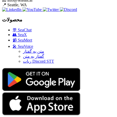
📧
info@seasalt.ai
📍
Seattle, WA
محصولات
💬
SeaChat
👥
SeaX
📹
SeaMeet
🎤
SeaVoice
متن به گفتار
گفتار به متن
ربات Discord STT