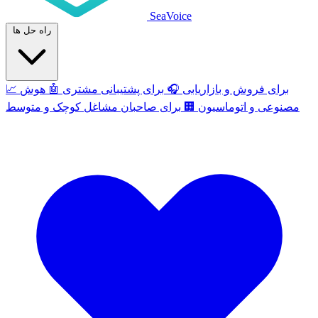
SeaVoice
راه حل ها
برای فروش و بازاریابی
🎧
برای پشتیبانی مشتری
🤖
هوش
📈
مصنوعی و اتوماسیون
🏢
برای صاحبان مشاغل کوچک و متوسط