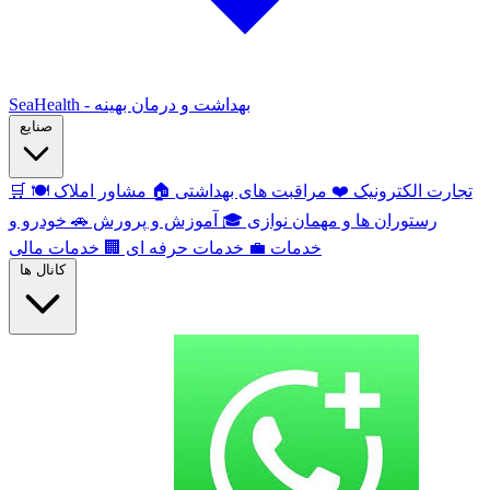
SeaHealth - بهداشت و درمان بهینه
صنایع
تجارت الکترونیک
❤️
مراقبت های بهداشتی
🏠
مشاور املاک
🍽️
🛒
رستوران ها و مهمان نوازی
🎓
آموزش و پرورش
🚗
خودرو و
خدمات
💼
خدمات حرفه ای
🏢
خدمات مالی
کانال ها