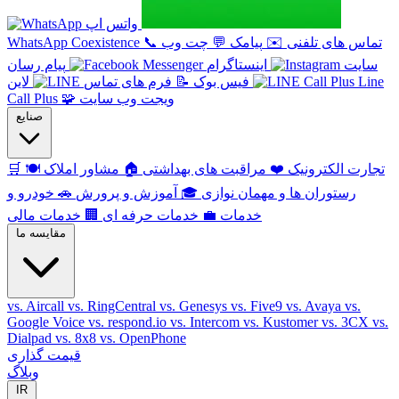
واتس اپ
تماس های تلفنی
✉️
پیامک
💬
چت وب
📞
WhatsApp Coexistence
سایت
اینستاگرام
پیام رسان
Line
فیس بوک
📝
فرم های تماس
لاین
ویجت وب سایت
🧩
Call Plus
صنایع
تجارت الکترونیک
❤️
مراقبت های بهداشتی
🏠
مشاور املاک
🍽️
🛒
رستوران ها و مهمان نوازی
🎓
آموزش و پرورش
🚗
خودرو و
خدمات
💼
خدمات حرفه ای
🏢
خدمات مالی
مقایسه ما
vs. Aircall
vs. RingCentral
vs. Genesys
vs. Five9
vs. Avaya
vs.
Google Voice
vs. respond.io
vs. Intercom
vs. Kustomer
vs. 3CX
vs.
Dialpad
vs. 8x8
vs. OpenPhone
قیمت گذاری
وبلاگ
IR