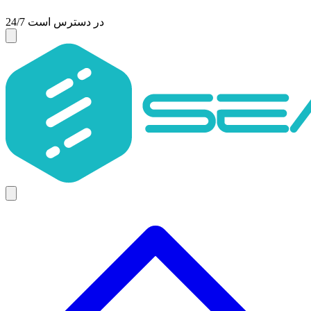
24/7 در دسترس است