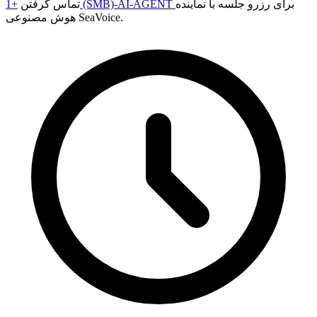
برای رزرو جلسه با نماینده
+1 (SMB)-AI-AGENT
تماس گرفتن
هوش مصنوعی SeaVoice.